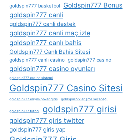
Goldspin777 Bonus
goldspin777 basketbol
goldspin777 canli
goldspin777 canli destek
goldspin777 canli maç izle
goldspin777 canlı bahis
Goldspin777 Canlı Bahis Sitesi
goldspin777 canlı casino
goldspin777 casino
goldspin777 casino oyunları
goldspin777 casino sistemi
Goldspin777 Casino Sitesi
goldspin777 erişim poker giriş
goldspin777 erişme seçeneği
goldspin777 girisi
goldspin777 futbol
goldspin777 giris twitter
goldspin777 giris yap
Goldspin777 Giriş