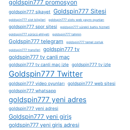
goldspin777 promosyon
Goldspin777 Sitesi
goldspin777 sikayet
goldspin777 slot bilgileri
goldspin777 slots web yayını oyunları
goldspin777 spor sitesi
goldspin777 sürekli bahis hizmeti
goldspin777 sürücü ehliyeti
goldspin777 tahmin
Goldspin777 telegram
goldspin777 temel zorluk
goldspin777 tv
goldspin777 transferi
goldspin777 tv canli maç
goldspin777 tv canli maç izle
goldspin777 tv izle
Goldspin777 Twitter
goldspin777 video oyunları
goldspin777 web sitesi
goldspin777 whatsapp
goldspin777 yeni adres
goldspin777 yeni adresi
Goldspin777 yeni giriş
goldspin777 yeni giriş adresi