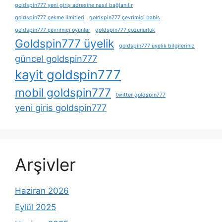
goldspin777 yeni giriş adresine nasıl bağlanılır
goldspin777 çekme limitleri
goldspin777 çevrimiçi bahis
goldspin777 çevrimiçi oyunlar
goldspin777 çözünürlük
Goldspin777 üyelik
goldspin777 üyelik bilgileriniz
güncel goldspin777
kayit goldspin777
mobil goldspin777
twitter goldspin777
yeni giris goldspin777
Arşivler
Haziran 2026
Eylül 2025