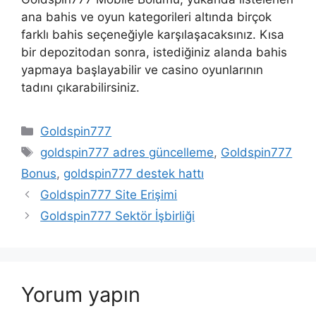
ana bahis ve oyun kategorileri altında birçok
farklı bahis seçeneğiyle karşılaşacaksınız. Kısa
bir depozitodan sonra, istediğiniz alanda bahis
yapmaya başlayabilir ve casino oyunlarının
tadını çıkarabilirsiniz.
Kategoriler
Goldspin777
Etiketler
goldspin777 adres güncelleme
,
Goldspin777
Bonus
,
goldspin777 destek hattı
Yazı
Goldspin777 Site Erişimi
dolaşımı
Goldspin777 Sektör İşbirliği
Yorum yapın