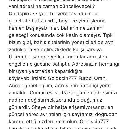
yeni adresi ne zaman güncelleyecek?
Goldspin777 yeni bir yere taşındığında,
genellikle hafta içidir, böylece yeni işlerine
hemen başlayabilirler. Baharın ne zaman
geleceği konusunda çok kesin olamayız. Tıpkı
bizim gibi, bahis sitelerinin yöneticileri de aynı
zorluklarla ve belirsizliklerle karşı karşıya.
Ülkemde, sadece yetkili kurumlar adresleri
engelleme gücüne sahiptir. Adresinizin herhangi
bir uyarı yapmadan kapatıldığını
söyleyebilirsiniz. Goldspin777 Futbol Oran.
Ancak genel eğilim, adreslerin hafta içi yerini
almaktır. Cumartesi ve Pazar günleri adresimizi
nadiren değiştirmek zorunda olduğumuz
günlerdir. Siteye bir hafta erişemiyorsanız, en
güncel adres ayrıntıları için sayfamızı doğrudan
kontrol ettiğinizden emin olun. Goldspin777
kapalı olup olmadığını bilmek istiyorsanız, canlı