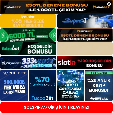
×
GOLSPIN777 GİRİŞ İÇİN TIKLAYINIZ!