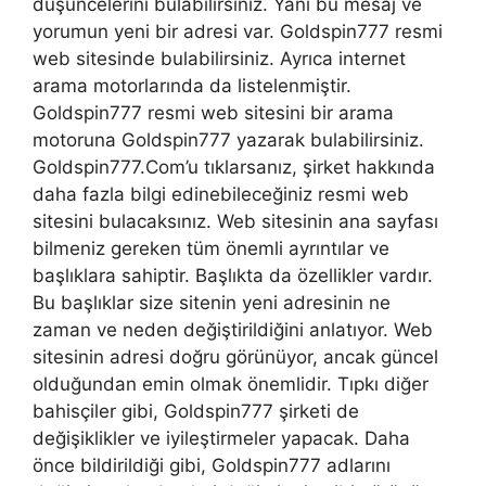
düşüncelerini bulabilirsiniz. Yani bu mesaj ve
yorumun yeni bir adresi var. Goldspin777 resmi
web sitesinde bulabilirsiniz. Ayrıca internet
arama motorlarında da listelenmiştir.
Goldspin777 resmi web sitesini bir arama
motoruna Goldspin777 yazarak bulabilirsiniz.
Goldspin777.Com’u tıklarsanız, şirket hakkında
daha fazla bilgi edinebileceğiniz resmi web
sitesini bulacaksınız. Web sitesinin ana sayfası
bilmeniz gereken tüm önemli ayrıntılar ve
başlıklara sahiptir. Başlıkta da özellikler vardır.
Bu başlıklar size sitenin yeni adresinin ne
zaman ve neden değiştirildiğini anlatıyor. Web
sitesinin adresi doğru görünüyor, ancak güncel
olduğundan emin olmak önemlidir. Tıpkı diğer
bahisçiler gibi, Goldspin777 şirketi de
değişiklikler ve iyileştirmeler yapacak. Daha
önce bildirildiği gibi, Goldspin777 adlarını