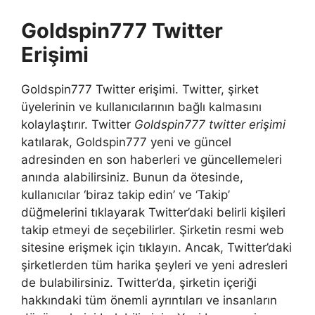
Goldspin777 Twitter
Erişimi
Goldspin777 Twitter erişimi. Twitter, şirket
üyelerinin ve kullanıcılarının bağlı kalmasını
kolaylaştırır. Twitter
Goldspin777 twitter erişimi
katılarak, Goldspin777 yeni ve güncel
adresinden en son haberleri ve güncellemeleri
anında alabilirsiniz. Bunun da ötesinde,
kullanıcılar ‘biraz takip edin’ ve ‘Takip’
düğmelerini tıklayarak Twitter’daki belirli kişileri
takip etmeyi de seçebilirler. Şirketin resmi web
sitesine erişmek için tıklayın. Ancak, Twitter’daki
şirketlerden tüm harika şeyleri ve yeni adresleri
de bulabilirsiniz. Twitter’da, şirketin içeriği
hakkındaki tüm önemli ayrıntıları ve insanların