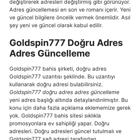
değiştirerek adresleri değiştirmiş gibi görünüyor.
Adres güncellemesi en son ve romanı içerir. Yeni
ve güncel bilgilere öncelik vermek önemlidir. Asıl
şey yeni ve güncel olarak kabul edilir.
Goldspin777 Doğru Adres
Adres Güncelleme
Goldspin777 bahis şirketi, doğru adres
Goldspin777 uzantısı şeklinde. Bu uzantıyı
kullanarak doğru adresi bulabilirsiniz.
Goldspin777 doğru adres adres güncelleme
yeni adres başlığı altında detaylandırılmıştır. Bu
konu için daha fazla açıklama eklememize gerek
yok. Goldspin777 bahis sitesi sıklıkla
promosyonlara ev sahipliği yapar. Doğru
adresleri. Doğru adresleri güncel tutulmalı ve
Goldspin777 sağ adresi tarafından