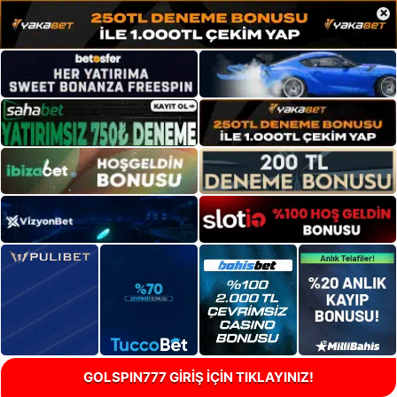
×
GOLSPIN777 GİRİŞ İÇİN TIKLAYINIZ!