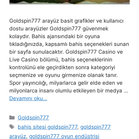
Goldspin777 arayüz basit grafikler ve kullanıcı
dostu arayüzler Goldspin777 güvenmek
kolaydır. Bahis ajansındaki bir oyuna
tıkladığınızda, kapsamlı bahis seçenekleri sunan
bir sayfa sunulacaktır. Goldspin777 Casino ve
Live Casino bölümü, bahis seçeneklerinin
kontrolünü ele geçirdikten sonra kategoriyi
seçmenize ve oyunu girmenize olanak tanır.
Spor yayıncılığı, milyarlarca gelir elde eden ve
milyonlarca insanı olumlu etkileyen bir medya …
Devamını oku…
Kategoriler
Goldspin777
Etiketler
bahis sitesi goldspin777
,
goldspin777
arayüz
,
goldspin777 oyun endüstrisi