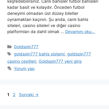
keşfedebilirsiniz. Canlı bahisler futbol bahisleri
kadar basit ve kolaydır. Önceden futbol
deneyimi olmadan üst düzey biletler
oynamaktan kaçının. Şu anda, canlı bahis
siteleri, casino siteleri ve diğer casino
platformları da dahil olmak …
Devamını oku…
Kategoriler
Goldspin777
Etiketler
goldspin777 bahis sistemi
,
goldspin777
casino çeşitleri
,
Goldspin777 yeni giriş
Yorum yap
Yazı
Sayfa
Sayfa
1
2
Sonraki
→
dolaşımı