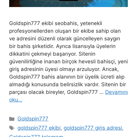
Goldspin777 ekibi seobahis, yetenekli
profesyonellerden oluşan bir ekibe sahip olan
ve adresini düzenli olarak güncelleyen saygın
bir bahis şirketidir. Ayrıca lisansıyla üyelerin
dikkatini çekmeyi başarıyor. Sitenin
güvenilirliğine inanan birçok hevesli bahisçi, yeni
giriş adresinin üyesi olmayı arzuluyor. Ancak,
Goldspin777 bahis alanının bir üyelik ücreti alıp
almadığı konusunda belirsizlik vardır. Sitenin bir
parçası olacak bireyler, Goldspin777 …
Devamını
oku…
Kategoriler
Goldspin777
Etiketler
goldspin777 ekibi
,
goldspin777 giriş adresi
,