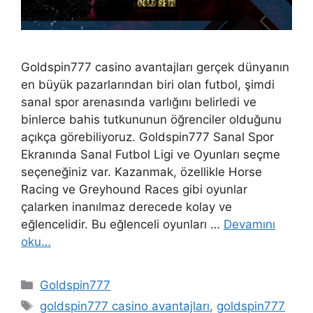
Goldspin777 casino avantajları gerçek dünyanın
en büyük pazarlarından biri olan futbol, ​​şimdi
sanal spor arenasında varlığını belirledi ve
binlerce bahis tutkununun öğrenciler olduğunu
açıkça görebiliyoruz. Goldspin777 Sanal Spor
Ekranında Sanal Futbol Ligi ve Oyunları seçme
seçeneğiniz var. Kazanmak, özellikle Horse
Racing ve Greyhound Races gibi oyunlar
çalarken inanılmaz derecede kolay ve
eğlencelidir. Bu eğlenceli oyunları …
Devamını
oku…
Kategoriler
Goldspin777
Etiketler
goldspin777 casino avantajları
,
goldspin777