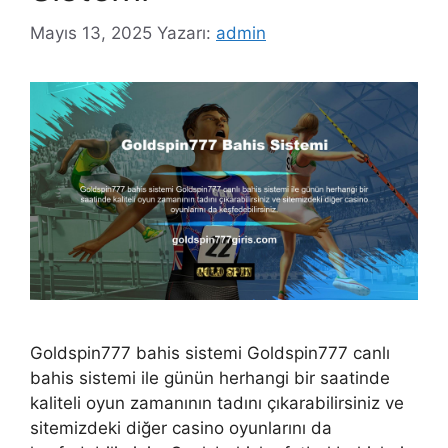
Mayıs 13, 2025
Yazarı:
admin
Goldspin777 bahis sistemi Goldspin777 canlı
bahis sistemi ile günün herhangi bir saatinde
kaliteli oyun zamanının tadını çıkarabilirsiniz ve
sitemizdeki diğer casino oyunlarını da