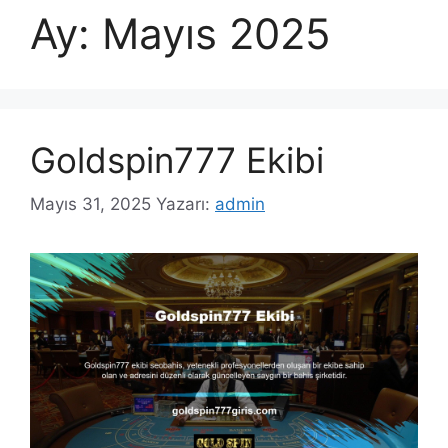
Ay:
Mayıs 2025
Goldspin777 Ekibi
Mayıs 31, 2025
Yazarı:
admin