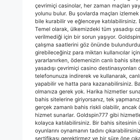
çevrimiçi casinolar, her zaman maçları yay
yolunu bulur. Bu şovlarda maçları izlemek ç
bile kurabilir ve eğlenceye katılabilirsiniz.
Temel olarak, ülkemizdeki tüm yasadışı cas
verilmediği için bir sorun yaşıyor. Goldspi
çalışma saatlerini göz önünde bulundurd
girebileceğiniz para miktarı kullanıcılar iç
yararlanırken, ödemenizin canlı bahis sit
yasadışı çevrimiçi casino destinasyonları 
telefonunuza indirerek ve kullanarak, canlı 
yapabilir ve hatta para kazanabilirsiniz. 
olmanıza gerek yok. Harika hizmetler sunan
bahis sitelerine giriyorsanız, tek yapmanız
gerçek zamanlı bahis riskli olabilir, anca
hizmet sunarlar. Goldspin777 gibi hizmetle
kolayca katılabilirsiniz. Bir bahis sitesini
oyunlarını oynamanın tadını çıkarabilirsini
sertifikası gerektirmez ve bir süre öne çıka