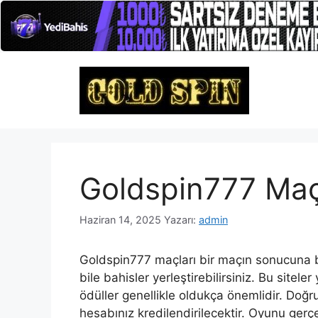
İçeriğe
atla
Goldspin777 Maç
Haziran 14, 2025
Yazarı:
admin
Goldspin777 maçları bir maçın sonucuna bi
bile bahisler yerleştirebilirsiniz. Bu sitele
ödüller genellikle oldukça önemlidir. Do
hesabınız kredilendirilecektir. Oyunu gerçe