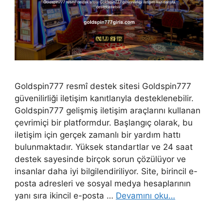
Goldspin777 resmî destek sitesi Goldspin777
güvenilirliği iletişim kanıtlarıyla desteklenebilir.
Goldspin777 gelişmiş iletişim araçlarını kullanan
çevrimiçi bir platformdur. Başlangıç ​​olarak, bu
iletişim için gerçek zamanlı bir yardım hattı
bulunmaktadır. Yüksek standartlar ve 24 saat
destek sayesinde birçok sorun çözülüyor ve
insanlar daha iyi bilgilendiriliyor. Site, birincil e-
posta adresleri ve sosyal medya hesaplarının
yanı sıra ikincil e-posta …
Devamını oku…