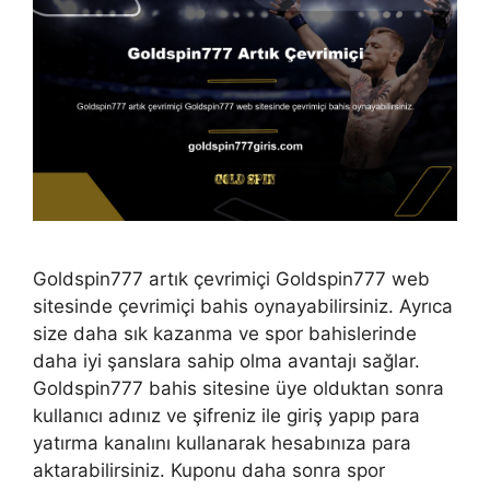
Goldspin777 artık çevrimiçi Goldspin777 web
sitesinde çevrimiçi bahis oynayabilirsiniz. Ayrıca
size daha sık kazanma ve spor bahislerinde
daha iyi şanslara sahip olma avantajı sağlar.
Goldspin777 bahis sitesine üye olduktan sonra
kullanıcı adınız ve şifreniz ile giriş yapıp para
yatırma kanalını kullanarak hesabınıza para
aktarabilirsiniz. Kuponu daha sonra spor