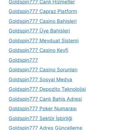
Goldspin777 Canlı Hizmetler
Goldspin777 Çapraz Platform
Goldspin777 Casino Bahisleri
Goldspin777 Üye Bahisleri
Goldspin777 Mevduat Sistemi
Goldspin777 Casino Keyfi
Goldspin777
Goldspin777 Casino Sorunları
Goldspin777 Sosyal Medya
Goldspin777 Depozito Teknolojisi
Goldspin777 Canlı Bahis Adresi
Goldspin777 Poker Numarası
Goldspin777 Sektör İşbirliği
Goldspin777 Adres Güncelleme