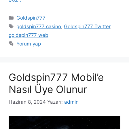
Kategoriler
Goldspin777
Etiketler
goldspin777 casino
,
Goldspin777 Twitter
,
goldspin777 web
Yorum yap
Goldspin777 Mobil’e
Nasıl Üye Olunur
Haziran 8, 2024
Yazarı:
admin