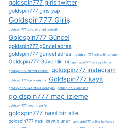
goldspin777 giris twitter
goldspin777 giris yap
Goldspin777 Giriş
goldspin777 giriş bilgileri nelerdir
Goldspin777 Güncel
goldspin777 güncel adres
goldspin777 güncel adresi
goldspin777 güvenilir altyapı
Goldspin777 Güvenilir mi
goldspin777 hata ayıklama
goldspin777 instagram
goldspin777 hizmet kalitesi
Goldspin777 kayıt
goldspin777 i̇çerik erişimi
goldspin777 kesintisiz deneyim
goldspin777 maç izle
goldspin777 maç izleme
goldspin777 mobil transfer
goldspin777 nasil bir site
goldspin777 nasıl kayıt olunur
goldspin777 online hakkında