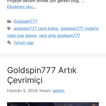
Projeye devam etmek için gerekli bilgi, …
Devamını oku…
Kategoriler
Goldspin777
Etiketler
goldspin777 canlı bahis
,
goldspin777 mobil'e
nasıl üye olunur
,
yeni giris goldspin777
Yorum yap
Goldspin777 Artık
Çevrimiçi
Haziran 5, 2024
Yazarı:
admin