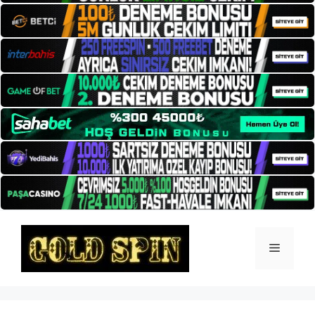
İçeriğe
atla
Menü