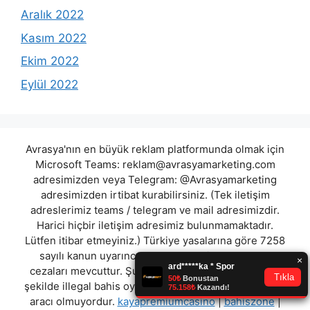
Aralık 2022
Kasım 2022
Ekim 2022
Eylül 2022
Avrasya'nın en büyük reklam platformunda olmak için
Microsoft Teams:
reklam@avrasyamarketing.com
adresimizden veya Telegram: @Avrasyamarketing
adresimizden irtibat kurabilirsiniz. (Tek iletişim
adreslerimiz teams / telegram ve mail adresimizdir.
Harici hiçbir iletişim adresimiz bulunmamaktadır.
Lütfen itibar etmeyiniz.) Türkiye yasalarına göre 7258
sayılı kanun uyarınca yasa dışı bahis oynamanın
cezaları mevcuttur. Şu an bulunduğunuz site hiç bir
şekilde illegal bahis oyunları oynatmıyor ve oynamaya
aracı olmuyordur.
kayapremiumcasino
|
bahiszone
|