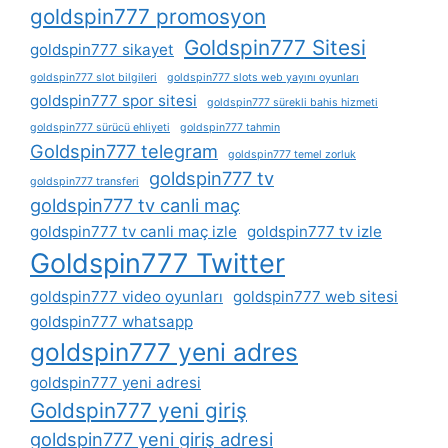
goldspin777 promosyon
Goldspin777 Sitesi
goldspin777 sikayet
goldspin777 slot bilgileri
goldspin777 slots web yayını oyunları
goldspin777 spor sitesi
goldspin777 sürekli bahis hizmeti
goldspin777 sürücü ehliyeti
goldspin777 tahmin
Goldspin777 telegram
goldspin777 temel zorluk
goldspin777 tv
goldspin777 transferi
goldspin777 tv canli maç
goldspin777 tv canli maç izle
goldspin777 tv izle
Goldspin777 Twitter
goldspin777 video oyunları
goldspin777 web sitesi
goldspin777 whatsapp
goldspin777 yeni adres
goldspin777 yeni adresi
Goldspin777 yeni giriş
goldspin777 yeni giriş adresi