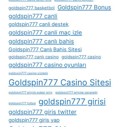
Goldspin777 Bonus
goldspin777 basketbol
goldspin777 canli
goldspin777 canli destek
goldspin777 canli maç izle
goldspin777 canlı bahis
Goldspin777 Canlı Bahis Sitesi
goldspin777 canlı casino
goldspin777 casino
goldspin777 casino oyunları
goldspin777 casino sistemi
Goldspin777 Casino Sitesi
goldspin777 erişim poker giriş
goldspin777 erişme seçeneği
goldspin777 girisi
goldspin777 futbol
goldspin777 giris twitter
goldspin777 giris yap