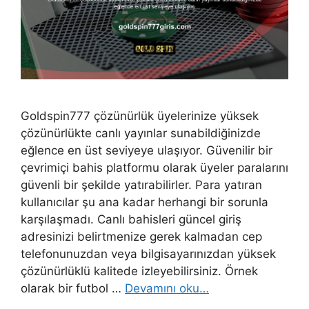
Goldspin777 çözünürlük üyelerinize yüksek
çözünürlükte canlı yayınlar sunabildiğinizde
eğlence en üst seviyeye ulaşıyor. Güvenilir bir
çevrimiçi bahis platformu olarak üyeler paralarını
güvenli bir şekilde yatırabilirler. Para yatıran
kullanıcılar şu ana kadar herhangi bir sorunla
karşılaşmadı. Canlı bahisleri güncel giriş
adresinizi belirtmenize gerek kalmadan cep
telefonunuzdan veya bilgisayarınızdan yüksek
çözünürlüklü kalitede izleyebilirsiniz. Örnek
olarak bir futbol …
Devamını oku…