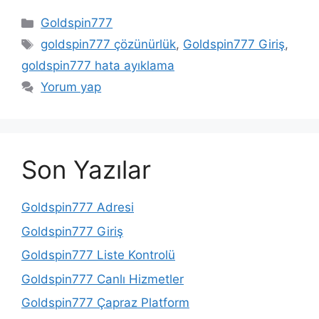
Kategoriler
Goldspin777
Etiketler
goldspin777 çözünürlük
,
Goldspin777 Giriş
,
goldspin777 hata ayıklama
Yorum yap
Son Yazılar
Goldspin777 Adresi
Goldspin777 Giriş
Goldspin777 Liste Kontrolü
Goldspin777 Canlı Hizmetler
Goldspin777 Çapraz Platform