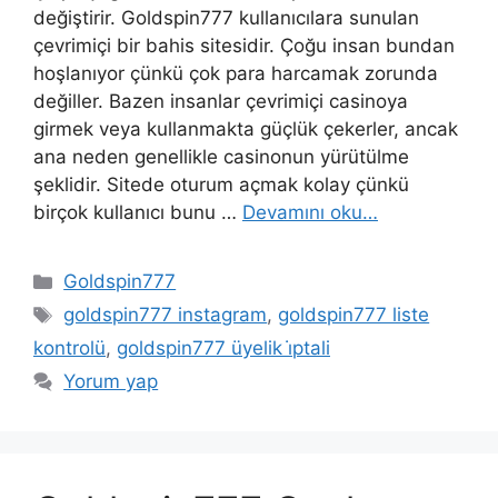
değiştirir. Goldspin777 kullanıcılara sunulan
çevrimiçi bir bahis sitesidir. Çoğu insan bundan
hoşlanıyor çünkü çok para harcamak zorunda
değiller. Bazen insanlar çevrimiçi casinoya
girmek veya kullanmakta güçlük çekerler, ancak
ana neden genellikle casinonun yürütülme
şeklidir. Sitede oturum açmak kolay çünkü
birçok kullanıcı bunu …
Devamını oku…
Kategoriler
Goldspin777
Etiketler
goldspin777 instagram
,
goldspin777 liste
kontrolü
,
goldspin777 üyelik i̇ptali
Yorum yap