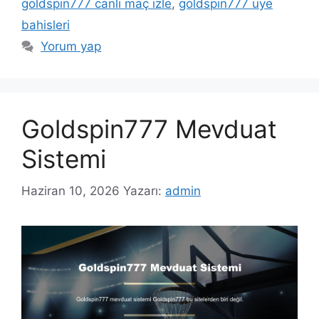
goldspin777 canli maç izle
,
goldspin777 üye
bahisleri
Yorum yap
Goldspin777 Mevduat
Sistemi
Haziran 10, 2026
Yazarı:
admin