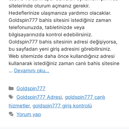
sitelerinde oturum açmanız gerekir.
Hedeflerinize ulaşmanıza yardımcı olacaklar.
Goldspin777 bahis sitesini istediğiniz zaman
telefonunuzda, tabletinizde veya
bilgisayarınızda kontrol edebilirsiniz.
Goldspin777 bahis sitesinin adresi değişiyorsa,
bu sayfadan yeni giriş adresini görebilirsiniz.
Web sitemizde daha önce kullandığınız adresi
kullanarak istediğiniz zaman canlı bahis sitesine
…
Devamını oku…
Kategoriler
Goldspin777
Etiketler
Goldspin777 Adresi
,
goldspin777 canlı
hizmetler
,
goldspin777 giriş kontrolü
Yorum yap