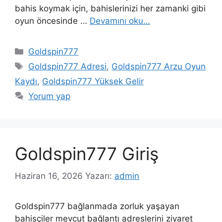
bahis koymak için, bahislerinizi her zamanki gibi
oyun öncesinde …
Devamını oku…
Kategoriler
Goldspin777
Etiketler
Goldspin777 Adresi
,
Goldspin777 Arzu Oyun
Kaydı
,
Goldspin777 Yüksek Gelir
Yorum yap
Goldspin777 Giriş
Haziran 16, 2026
Yazarı:
admin
Goldspin777 bağlanmada zorluk yaşayan
bahisçiler mevcut bağlantı adreslerini ziyaret