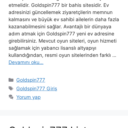
etmelidir. Goldspin777 bir bahis sitesidir. Ev
adresinizi güncellemek ziyaretçilerin memnun
kalmasını ve büyük ev sahibi ailelerin daha fazla
kazanabilmesini sağlar. Avantajlı bir dünyaya
adım atmak için Goldspin777 yeni ev adresine
girebilirsiniz. Mevcut oyun siteleri, oyun hizmeti
sağlamak için yabancı lisanslı altyapıyı
kullandığından, resmi oyun sitelerinden farklı …
Devamını oku…
Kategoriler
Goldspin777
Etiketler
Goldspin777 Giriş
Yorum yap