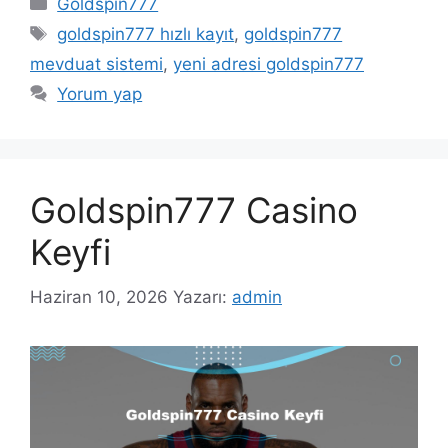
Kategoriler
Goldspin777
Etiketler
goldspin777 hızlı kayıt
,
goldspin777
mevduat sistemi
,
yeni adresi goldspin777
Yorum yap
Goldspin777 Casino
Keyfi
Haziran 10, 2026
Yazarı:
admin