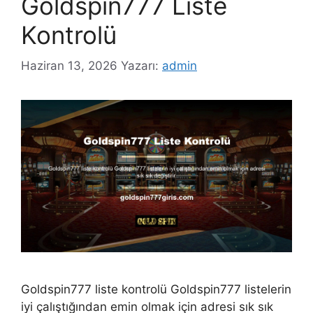
Goldspin777 Liste
Kontrolü
Haziran 13, 2026
Yazarı:
admin
Goldspin777 liste kontrolü Goldspin777 listelerin
iyi çalıştığından emin olmak için adresi sık sık