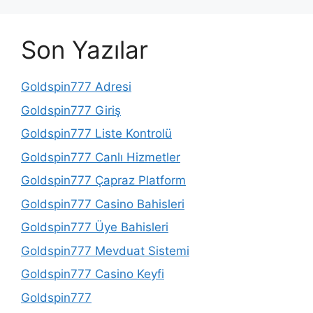
Son Yazılar
Goldspin777 Adresi
Goldspin777 Giriş
Goldspin777 Liste Kontrolü
Goldspin777 Canlı Hizmetler
Goldspin777 Çapraz Platform
Goldspin777 Casino Bahisleri
Goldspin777 Üye Bahisleri
Goldspin777 Mevduat Sistemi
Goldspin777 Casino Keyfi
Goldspin777