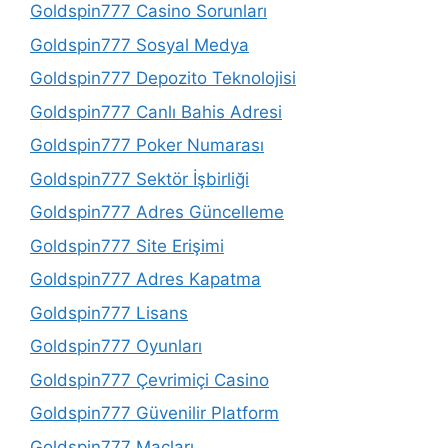
Goldspin777 Casino Sorunları
Goldspin777 Sosyal Medya
Goldspin777 Depozito Teknolojisi
Goldspin777 Canlı Bahis Adresi
Goldspin777 Poker Numarası
Goldspin777 Sektör İşbirliği
Goldspin777 Adres Güncelleme
Goldspin777 Site Erişimi
Goldspin777 Adres Kapatma
Goldspin777 Lisans
Goldspin777 Oyunları
Goldspin777 Çevrimiçi Casino
Goldspin777 Güvenilir Platform
Goldspin777 Maçları