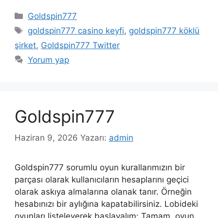
Kategoriler
Goldspin777
Etiketler
goldspin777 casino keyfi
,
goldspin777 köklü
şirket
,
Goldspin777 Twitter
Yorum yap
Goldspin777
Haziran 9, 2026
Yazarı:
admin
Goldspin777 sorumlu oyun kurallarımızın bir
parçası olarak kullanıcıların hesaplarını geçici
olarak askıya almalarına olanak tanır. Örneğin
hesabınızı bir aylığına kapatabilirsiniz. Lobideki
oyunları listeleyerek başlayalım: Tamam, oyun