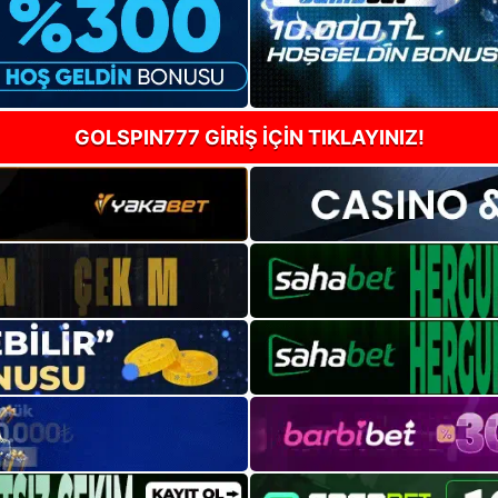
GOLSPIN777 GİRİŞ İÇİN TIKLAYINIZ!