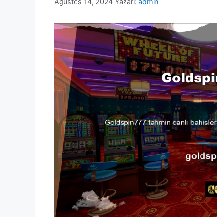
Ağustos 14, 2024
Yazarı:
admin