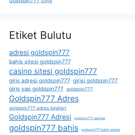
Goldspin777 Giriş
Etiket Bulutu
adresi goldspin777
bahis sitesi goldspin777
casino sitesi goldspin777
giris adresi goldspin777
girisi goldspin777
giris yap goldspin777
goldspin777
Goldspin777 Adres
goldspin777 adres bilgileri
Goldspin777 Adresi
goldspin777 adımlar
goldspin777 bahis
goldspin777 bahis adresi