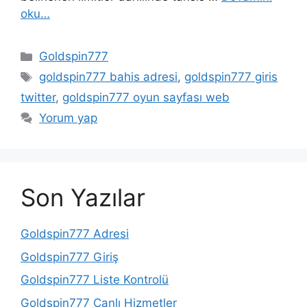
oku…
Kategoriler
Goldspin777
Etiketler
goldspin777 bahis adresi
,
goldspin777 giris
twitter
,
goldspin777 oyun sayfası web
Yorum yap
Son Yazılar
Goldspin777 Adresi
Goldspin777 Giriş
Goldspin777 Liste Kontrolü
Goldspin777 Canlı Hizmetler