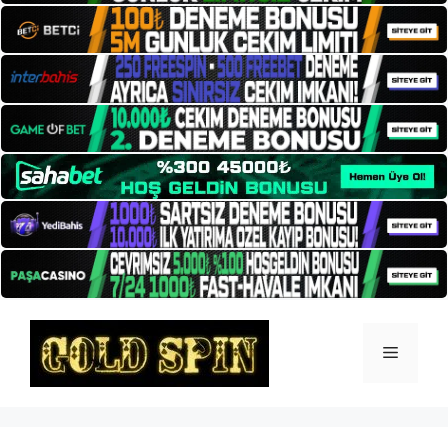
İçeriğe
atla
Menü