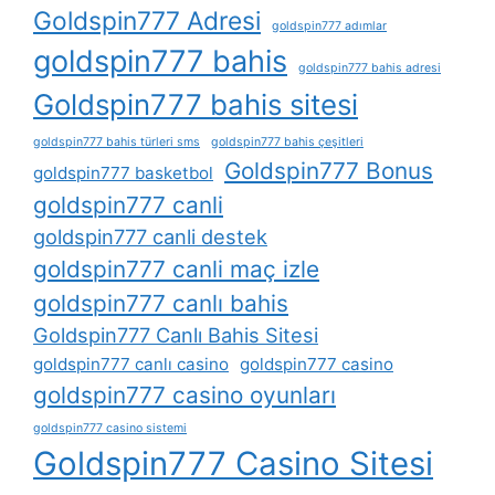
Goldspin777 Adresi
goldspin777 adımlar
goldspin777 bahis
goldspin777 bahis adresi
Goldspin777 bahis sitesi
goldspin777 bahis türleri sms
goldspin777 bahis çeşitleri
Goldspin777 Bonus
goldspin777 basketbol
goldspin777 canli
goldspin777 canli destek
goldspin777 canli maç izle
goldspin777 canlı bahis
Goldspin777 Canlı Bahis Sitesi
goldspin777 canlı casino
goldspin777 casino
goldspin777 casino oyunları
goldspin777 casino sistemi
Goldspin777 Casino Sitesi