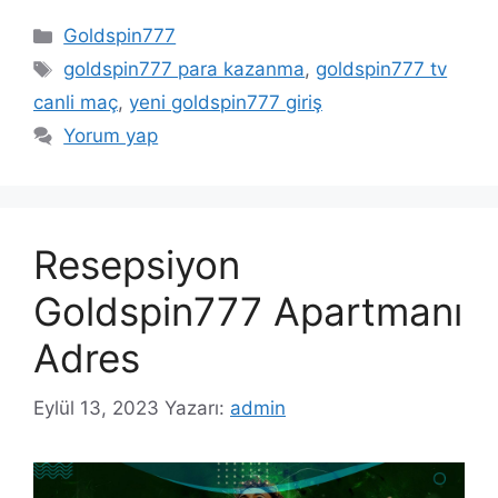
Kategoriler
Goldspin777
Etiketler
goldspin777 para kazanma
,
goldspin777 tv
canli maç
,
yeni goldspin777 giriş
Yorum yap
Resepsiyon
Goldspin777 Apartmanı
Adres
Eylül 13, 2023
Yazarı:
admin