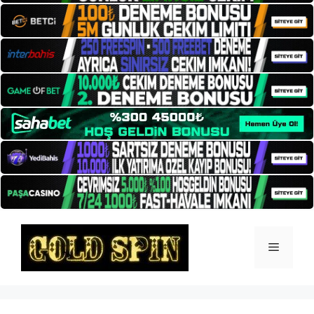
İçeriğe
atla
Menü