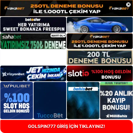
×
GOLSPIN777 GİRİŞ İÇİN TIKLAYINIZ!