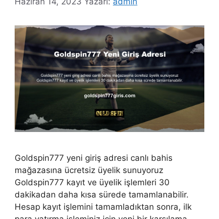
Haziran 14, 2023
Yazarı:
admin
Goldspin777 yeni giriş adresi canlı bahis
mağazasına ücretsiz üyelik sunuyoruz
Goldspin777 kayıt ve üyelik işlemleri 30
dakikadan daha kısa sürede tamamlanabilir.
Hesap kayıt işlemini tamamladıktan sonra, ilk
para yatırma işleminiz için yeni bir karşılama