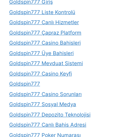
Goldspin777 Giriş
Goldspin777 Liste Kontrolü
Goldspin777 Canlı Hizmetler
Goldspin777 Çapraz Platform
Goldspin777 Casino Bahisleri
Goldspin777 Üye Bahisleri
Goldspin777 Mevduat Sistemi
Goldspin777 Casino Keyfi
Goldspin777
Goldspin777 Casino Sorunları
Goldspin777 Sosyal Medya
Goldspin777 Depozito Teknolojisi
Goldspin777 Canlı Bahis Adresi
Goldspin777 Poker Numarası