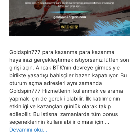
Goldspin777 para kazanma para kazanma
hayalinizi gerçekleştirmek istiyorsanız lütfen son
girişi açın. Ancak BTK’nın devreye girmesiyle
birlikte yasadışı bahisçiler bazen kapatılıyor. Bu
oturum açma adresleri aynı zamanda
Goldspin777 Hizmetlerini kullanmak ve arama
yapmak için de gerekli olabilir. İlk katılımcının
etkinliği ve kazançları günlük olarak takip
edilebilir. Bu istisnai zamanlarda tüm bonus
seçeneklerinin kullanılabilir olması için …
Devamını oku…