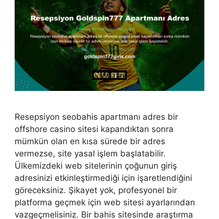
Resepsiyon seobahis apartmanı adres bir
offshore casino sitesi kapandıktan sonra
mümkün olan en kısa sürede bir adres
vermezse, site yasal işlem başlatabilir.
Ülkemizdeki web sitelerinin çoğunun giriş
adresinizi etkinleştirmediği için işaretlendiğini
göreceksiniz. Şikayet yok, profesyonel bir
platforma geçmek için web sitesi ayarlarından
vazgeçmelisiniz. Bir bahis sitesinde araştırma