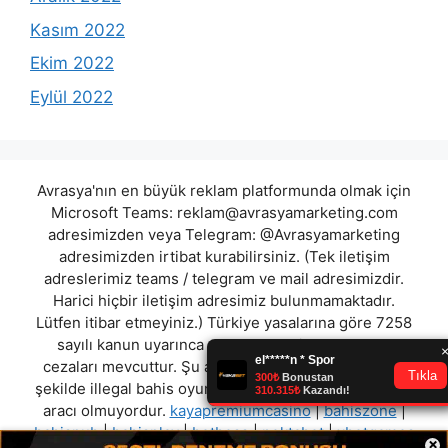
Kasım 2022
Ekim 2022
Eylül 2022
Avrasya'nın en büyük reklam platformunda olmak için
Microsoft Teams:
reklam@avrasyamarketing.com
adresimizden veya Telegram: @Avrasyamarketing
adresimizden irtibat kurabilirsiniz. (Tek iletişim
adreslerimiz teams / telegram ve mail adresimizdir.
Harici hiçbir iletişim adresimiz bulunmamaktadır.
Lütfen itibar etmeyiniz.) Türkiye yasalarına göre 7258
sayılı kanun uyarınca yasa dışı bahis oynamanın
cezaları mevcuttur. Şu an bulunduğunuz site hiç bir
şekilde illegal bahis oyunları oynatmıyor ve oynamaya
aracı olmuyordur.
kayapremiumcasino
|
bahiszone
|
bahispub
|
bahisplay
|
betboss
|
noktabet
|
xbetgames
×