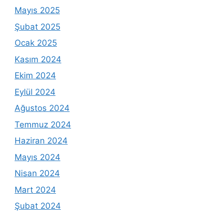
Mayıs 2025
Şubat 2025
Ocak 2025
Kasım 2024
Ekim 2024
Eylül 2024
Ağustos 2024
Temmuz 2024
Haziran 2024
Mayıs 2024
Nisan 2024
Mart 2024
Şubat 2024