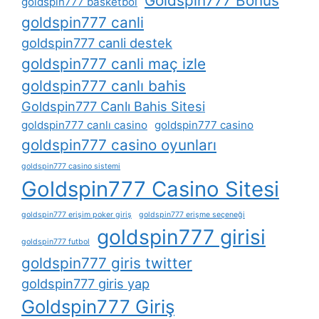
Goldspin777 Bonus
goldspin777 basketbol
goldspin777 canli
goldspin777 canli destek
goldspin777 canli maç izle
goldspin777 canlı bahis
Goldspin777 Canlı Bahis Sitesi
goldspin777 canlı casino
goldspin777 casino
goldspin777 casino oyunları
goldspin777 casino sistemi
Goldspin777 Casino Sitesi
goldspin777 erişim poker giriş
goldspin777 erişme seçeneği
goldspin777 girisi
goldspin777 futbol
goldspin777 giris twitter
goldspin777 giris yap
Goldspin777 Giriş