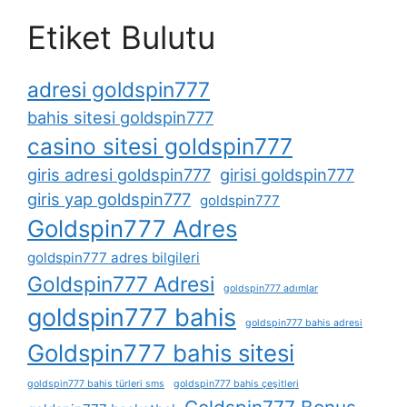
Etiket Bulutu
adresi goldspin777
bahis sitesi goldspin777
casino sitesi goldspin777
giris adresi goldspin777
girisi goldspin777
giris yap goldspin777
goldspin777
Goldspin777 Adres
goldspin777 adres bilgileri
Goldspin777 Adresi
goldspin777 adımlar
goldspin777 bahis
goldspin777 bahis adresi
Goldspin777 bahis sitesi
goldspin777 bahis türleri sms
goldspin777 bahis çeşitleri