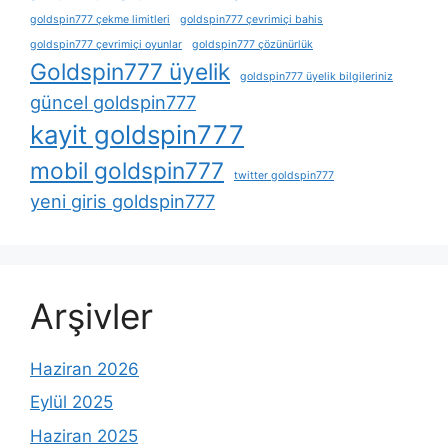
goldspin777 çekme limitleri
goldspin777 çevrimiçi bahis
goldspin777 çevrimiçi oyunlar
goldspin777 çözünürlük
Goldspin777 üyelik
goldspin777 üyelik bilgileriniz
güncel goldspin777
kayit goldspin777
mobil goldspin777
twitter goldspin777
yeni giris goldspin777
Arşivler
Haziran 2026
Eylül 2025
Haziran 2025