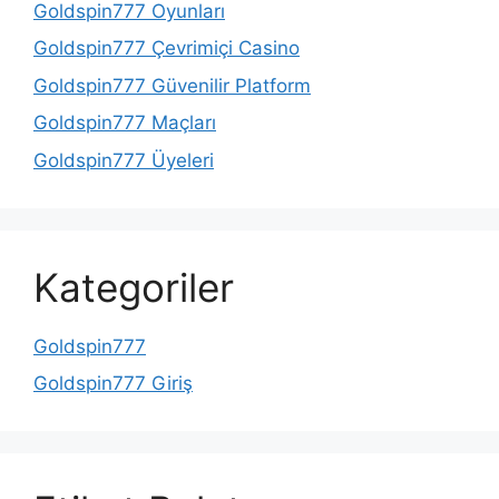
Goldspin777 Oyunları
Goldspin777 Çevrimiçi Casino
Goldspin777 Güvenilir Platform
Goldspin777 Maçları
Goldspin777 Üyeleri
Kategoriler
Goldspin777
Goldspin777 Giriş