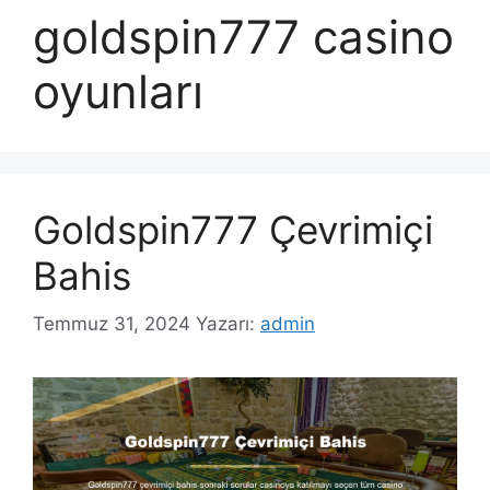
goldspin777 casino
oyunları
Goldspin777 Çevrimiçi
Bahis
Temmuz 31, 2024
Yazarı:
admin