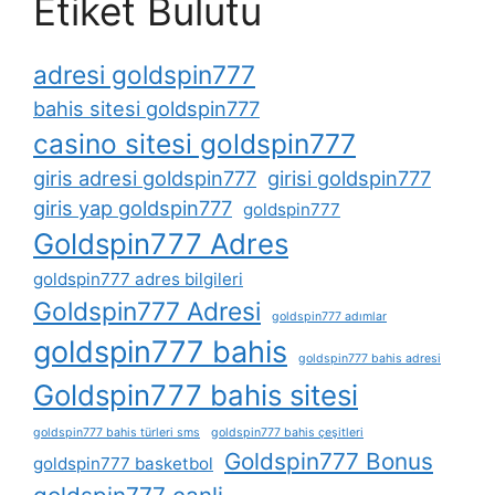
Etiket Bulutu
adresi goldspin777
bahis sitesi goldspin777
casino sitesi goldspin777
giris adresi goldspin777
girisi goldspin777
giris yap goldspin777
goldspin777
Goldspin777 Adres
goldspin777 adres bilgileri
Goldspin777 Adresi
goldspin777 adımlar
goldspin777 bahis
goldspin777 bahis adresi
Goldspin777 bahis sitesi
goldspin777 bahis türleri sms
goldspin777 bahis çeşitleri
Goldspin777 Bonus
goldspin777 basketbol