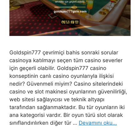
Goldspin777 çevrimiçi bahis sonraki sorular
casinoya katılmayı seçen tüm casino severler
için geçerli olabilir. Goldspin777 casino
konseptinin canlı casino oyunlarıyla ilişkisi
nedir? Güvenmeli miyim? Casino sitelerindeki
casino ve slot makinesi oyunlarının güvenilirliği,
web sitesi sağlayıcısı ve teknik altyapı
tarafından sağlanmaktadır. Bu tür oyunların iki
ana kategorisi vardır. Bir oyun türü slot olarak
sınıflandırılırken diğer tür …
Devamını oku…