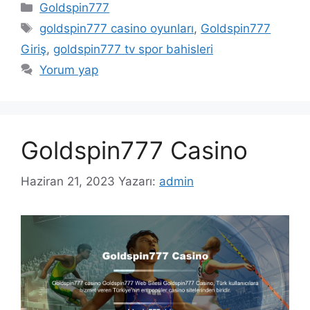
Kategoriler
Goldspin777
Etiketler
goldspin777 casino oyunları
,
Goldspin777
Giriş
,
goldspin777 tv spor bahisleri
Yorum yap
Goldspin777 Casino
Haziran 21, 2023
Yazarı:
admin