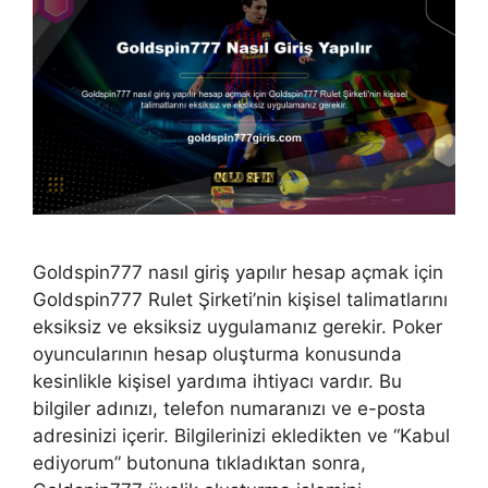
Goldspin777 nasıl giriş yapılır hesap açmak için
Goldspin777 Rulet Şirketi’nin kişisel talimatlarını
eksiksiz ve eksiksiz uygulamanız gerekir. Poker
oyuncularının hesap oluşturma konusunda
kesinlikle kişisel yardıma ihtiyacı vardır. Bu
bilgiler adınızı, telefon numaranızı ve e-posta
adresinizi içerir. Bilgilerinizi ekledikten ve “Kabul
ediyorum” butonuna tıkladıktan sonra,