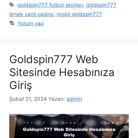
Etiketler
goldspin777 futbol skorları
,
goldspin777
örnek canlı casino
,
mobil goldspin777
Yorum yap
Goldspin777 Web
Sitesinde Hesabınıza
Giriş
Şubat 21, 2024
Yazarı:
admin