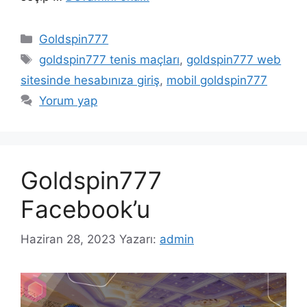
Kategoriler
Goldspin777
Etiketler
goldspin777 tenis maçları
,
goldspin777 web
sitesinde hesabınıza giriş
,
mobil goldspin777
Yorum yap
Goldspin777
Facebook’u
Haziran 28, 2023
Yazarı:
admin