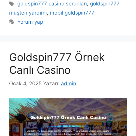
Etiketler
goldspin777 casino sorunları
,
goldspin777
müşteri yardımı
,
mobil goldspin777
Yorum yap
Goldspin777 Örnek
Canlı Casino
Ocak 4, 2025
Yazarı:
admin