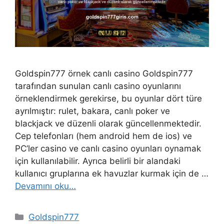
Goldspin777 örnek canlı casino Goldspin777
tarafından sunulan canlı casino oyunlarını
örneklendirmek gerekirse, bu oyunlar dört türe
ayrılmıştır: rulet, bakara, canlı poker ve
blackjack ve düzenli olarak güncellenmektedir.
Cep telefonları (hem android hem de ios) ve
PC’ler casino ve canlı casino oyunları oynamak
için kullanılabilir. Ayrıca belirli bir alandaki
kullanıcı gruplarına ek havuzlar kurmak için de …
Devamını oku…
Kategoriler
Goldspin777