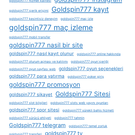
goldspin777 hizmet kalitesi
Goldspin777 kayıt
goldspin777 i̇çerik erişimi
goldspin777 kesintisiz deneyim
goldspin777 maç izle
goldspin777 maç izleme
goldspin777 mobil transfer
goldspin777 nasil bir site
goldspin777 nasıl kayıt olunur
goldspin777 online hakkında
goldspin777 oturum açması ve katılımı
goldspin777 oyun i̇çeriği
goldspin777 oyun seçenekleri
goldspin777 oyun sayfası web
goldspin777 para yatırma
goldspin777 poker giriş
goldspin777 promosyon
Goldspin777 Sitesi
goldspin777 sikayet
goldspin777 slot bilgileri
goldspin777 slots web yayını oyunları
goldspin777 spor sitesi
goldspin777 sürekli bahis hizmeti
goldspin777 sürücü ehliyeti
goldspin777 tahmin
Goldspin777 telegram
goldspin777 temel zorluk
goldspin777 tv
goldspin777 transferi