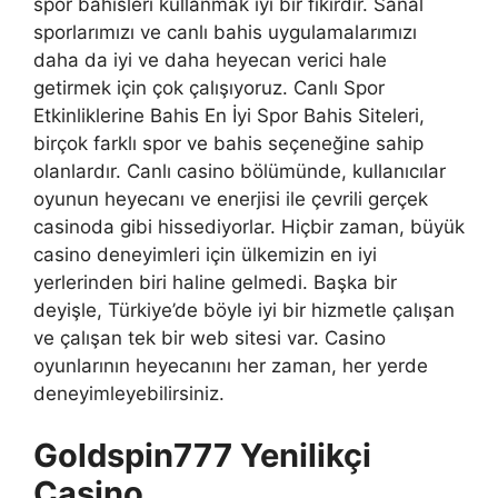
spor bahisleri kullanmak iyi bir fikirdir. Sanal
sporlarımızı ve canlı bahis uygulamalarımızı
daha da iyi ve daha heyecan verici hale
getirmek için çok çalışıyoruz. Canlı Spor
Etkinliklerine Bahis En İyi Spor Bahis Siteleri,
birçok farklı spor ve bahis seçeneğine sahip
olanlardır. Canlı casino bölümünde, kullanıcılar
oyunun heyecanı ve enerjisi ile çevrili gerçek
casinoda gibi hissediyorlar. Hiçbir zaman, büyük
casino deneyimleri için ülkemizin en iyi
yerlerinden biri haline gelmedi. Başka bir
deyişle, Türkiye’de böyle iyi bir hizmetle çalışan
ve çalışan tek bir web sitesi var. Casino
oyunlarının heyecanını her zaman, her yerde
deneyimleyebilirsiniz.
Goldspin777 Yenilikçi
Casino