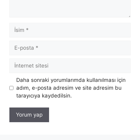
İsim
E-
posta
İnternet
sitesi
Daha sonraki yorumlarımda kullanılması için
adım, e-posta adresim ve site adresim bu
tarayıcıya kaydedilsin.