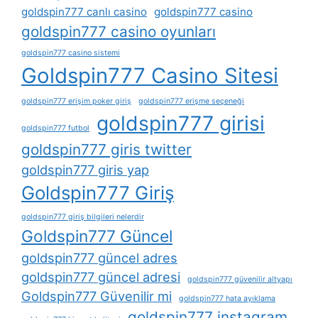
goldspin777 canlı casino
goldspin777 casino
goldspin777 casino oyunları
goldspin777 casino sistemi
Goldspin777 Casino Sitesi
goldspin777 erişim poker giriş
goldspin777 erişme seçeneği
goldspin777 girisi
goldspin777 futbol
goldspin777 giris twitter
goldspin777 giris yap
Goldspin777 Giriş
goldspin777 giriş bilgileri nelerdir
Goldspin777 Güncel
goldspin777 güncel adres
goldspin777 güncel adresi
goldspin777 güvenilir altyapı
Goldspin777 Güvenilir mi
goldspin777 hata ayıklama
goldspin777 instagram