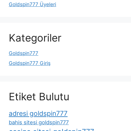
Goldspin777 Üyeleri
Kategoriler
Goldspin777
Goldspin777 Giriş
Etiket Bulutu
adresi goldspin777
bahis sitesi goldspin777