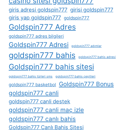
casino sitesi goldspin777
giris adresi goldspin777
girisi goldspin777
giris yap goldspin777
goldspin777
Goldspin777 Adres
goldspin777 adres bilgileri
Goldspin777 Adresi
goldspin777 adımlar
goldspin777 bahis
goldspin777 bahis adresi
Goldspin777 bahis sitesi
goldspin777 bahis türleri sms
goldspin777 bahis çeşitleri
Goldspin777 Bonus
goldspin777 basketbol
goldspin777 canli
goldspin777 canli destek
goldspin777 canli maç izle
goldspin777 canlı bahis
Goldspin777 Canlı Bahis Sitesi