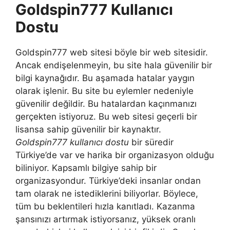
Goldspin777 Kullanıcı
Dostu
Goldspin777 web sitesi böyle bir web sitesidir.
Ancak endişelenmeyin, bu site hala güvenilir bir
bilgi kaynağıdır. Bu aşamada hatalar yaygın
olarak işlenir. Bu site bu eylemler nedeniyle
güvenilir değildir. Bu hatalardan kaçınmanızı
gerçekten istiyoruz. Bu web sitesi geçerli bir
lisansa sahip güvenilir bir kaynaktır.
Goldspin777 kullanıcı dostu
bir süredir
Türkiye’de var ve harika bir organizasyon olduğu
biliniyor. Kapsamlı bilgiye sahip bir
organizasyondur. Türkiye’deki insanlar ondan
tam olarak ne istediklerini biliyorlar. Böylece,
tüm bu beklentileri hızla kanıtladı. Kazanma
şansınızı artırmak istiyorsanız, yüksek oranlı