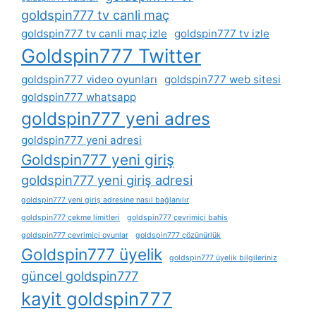
goldspin777 tv canli maç
goldspin777 tv canli maç izle
goldspin777 tv izle
Goldspin777 Twitter
goldspin777 video oyunları
goldspin777 web sitesi
goldspin777 whatsapp
goldspin777 yeni adres
goldspin777 yeni adresi
Goldspin777 yeni giriş
goldspin777 yeni giriş adresi
goldspin777 yeni giriş adresine nasıl bağlanılır
goldspin777 çekme limitleri
goldspin777 çevrimiçi bahis
goldspin777 çevrimiçi oyunlar
goldspin777 çözünürlük
Goldspin777 üyelik
goldspin777 üyelik bilgileriniz
güncel goldspin777
kayit goldspin777