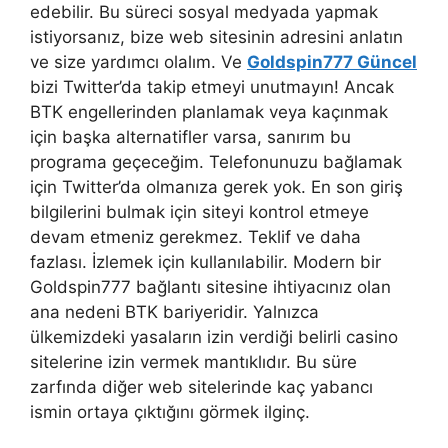
edebilir. Bu süreci sosyal medyada yapmak
istiyorsanız, bize web sitesinin adresini anlatın
ve size yardımcı olalım. Ve
Goldspin777 Güncel
bizi Twitter’da takip etmeyi unutmayın! Ancak
BTK engellerinden planlamak veya kaçınmak
için başka alternatifler varsa, sanırım bu
programa geçeceğim. Telefonunuzu bağlamak
için Twitter’da olmanıza gerek yok. En son giriş
bilgilerini bulmak için siteyi kontrol etmeye
devam etmeniz gerekmez. Teklif ve daha
fazlası. İzlemek için kullanılabilir. Modern bir
Goldspin777 bağlantı sitesine ihtiyacınız olan
ana nedeni BTK bariyeridir. Yalnızca
ülkemizdeki yasaların izin verdiği belirli casino
sitelerine izin vermek mantıklıdır. Bu süre
zarfında diğer web sitelerinde kaç yabancı
ismin ortaya çıktığını görmek ilginç.