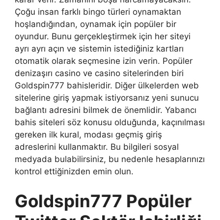
Çoğu insan farklı bingo türleri oynamaktan
hoşlandığından, oynamak için popüler bir
oyundur. Bunu gerçekleştirmek için her siteyi
ayrı ayrı açın ve sistemin istediğiniz kartları
otomatik olarak seçmesine izin verin. Popüler
denizaşırı casino ve casino sitelerinden biri
Goldspin777 bahisleridir. Diğer ülkelerden web
sitelerine giriş yapmak istiyorsanız yeni sunucu
bağlantı adresini bilmek de önemlidir. Yabancı
bahis siteleri söz konusu olduğunda, kaçınılması
gereken ilk kural, modası geçmiş giriş
adreslerini kullanmaktır. Bu bilgileri sosyal
medyada bulabilirsiniz, bu nedenle hesaplarınızı
kontrol ettiğinizden emin olun.
Goldspin777 Popüler