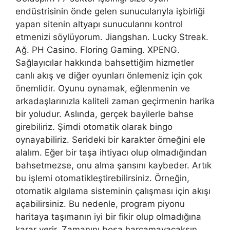
endüstrisinin önde gelen sunucularıyla işbirliği
yapan sitenin altyapı sunucularını kontrol
etmenizi söylüyorum. Jiangshan. Lucky Streak.
Ağ. PH Casino. Floring Gaming. XPENG.
Sağlayıcılar hakkında bahsettiğim hizmetler
canlı akış ve diğer oyunları önlemeniz için çok
önemlidir. Oyunu oynamak, eğlenmenin ve
arkadaşlarınızla kaliteli zaman geçirmenin harika
bir yoludur. Aslında, gerçek bayilerle bahse
girebiliriz. Şimdi otomatik olarak bingo
oynayabiliriz. Serideki bir karakter örneğini ele
alalım. Eğer bir taşa ihtiyacı olup olmadığından
bahsetmezse, onu alma şansını kaybeder. Artık
bu işlemi otomatikleştirebilirsiniz. Örneğin,
otomatik algılama sisteminin çalışması için akışı
açabilirsiniz. Bu nedenle, program piyonu
haritaya taşımanın iyi bir fikir olup olmadığına
karar verir. Zamanını boşa harcamayacaksın.