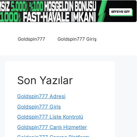
Goldspin777
Goldspin777 Giriş
Son Yazılar
Goldspin777 Adresi
Goldspin777 Giriş
Goldspin777 Liste Kontrolü
Goldspin777 Canlı Hizmetler