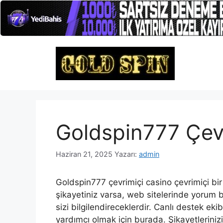
İçeriğe
atla
Goldspin777 Çev
Haziran 21, 2025
Yazarı:
admin
Goldspin777 çevrimiçi casino çevrimiçi bi
şikayetiniz varsa, web sitelerinde yorum b
sizi bilgilendireceklerdir. Canlı destek eki
yardımcı olmak için burada. Şikayetlerin