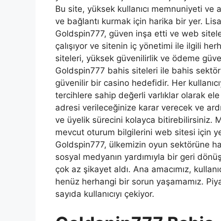
Bu site, yüksek kullanıcı memnuniyeti ve a
ve bağlantı kurmak için harika bir yer. Li
Goldspin777, güven inşa etti ve web siteler
çalışıyor ve sitenin iç yönetimi ile ilgili
siteleri, yüksek güvenilirlik ve ödeme güveni
Goldspin777 bahis siteleri ile bahis sekt
güvenilir bir casino hedefidir. Her kullanıc
tercihlere sahip değerli varlıklar olarak el
adresi verileceğinize karar verecek ve ard
ve üyelik sürecini kolayca bitirebilirsiniz.
mevcut oturum bilgilerini web sitesi için ye
Goldspin777, ülkemizin oyun sektörüne haki
sosyal medyanın yardımıyla bir geri dönüş 
çok az şikayet aldı. Ana amacımız, kullan
henüz herhangi bir sorun yaşamamız. Piyasa
sayıda kullanıcıyı çekiyor.