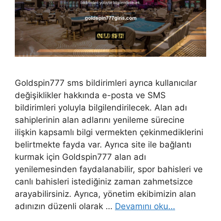
Goldspin777 sms bildirimleri ayrıca kullanıcılar
değişiklikler hakkında e-posta ve SMS
bildirimleri yoluyla bilgilendirilecek. Alan adı
sahiplerinin alan adlarını yenileme sürecine
ilişkin kapsamlı bilgi vermekten çekinmediklerini
belirtmekte fayda var. Ayrıca site ile bağlantı
kurmak için Goldspin777 alan adı
yenilemesinden faydalanabilir, spor bahisleri ve
canlı bahisleri istediğiniz zaman zahmetsizce
arayabilirsiniz. Ayrıca, yönetim ekibimizin alan
adınızın düzenli olarak …
Devamını oku…