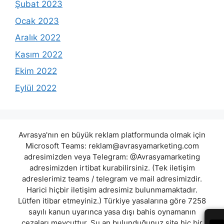
Şubat 2023
Ocak 2023
Aralık 2022
Kasım 2022
Ekim 2022
Eylül 2022
Avrasya'nın en büyük reklam platformunda olmak için
Microsoft Teams:
reklam@avrasyamarketing.com
adresimizden veya Telegram: @Avrasyamarketing
adresimizden irtibat kurabilirsiniz. (Tek iletişim
adreslerimiz teams / telegram ve mail adresimizdir.
Harici hiçbir iletişim adresimiz bulunmamaktadır.
Lütfen itibar etmeyiniz.) Türkiye yasalarına göre 7258
sayılı kanun uyarınca yasa dışı bahis oynamanın
cezaları mevcuttur. Şu an bulunduğunuz site hiç bir