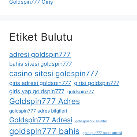
Goldspin777 Giriş
Etiket Bulutu
adresi goldspin777
bahis sitesi goldspin777
casino sitesi goldspin777
giris adresi goldspin777
girisi goldspin777
giris yap goldspin777
goldspin777
Goldspin777 Adres
goldspin777 adres bilgileri
Goldspin777 Adresi
goldspin777 adımlar
goldspin777 bahis
goldspin777 bahis adresi