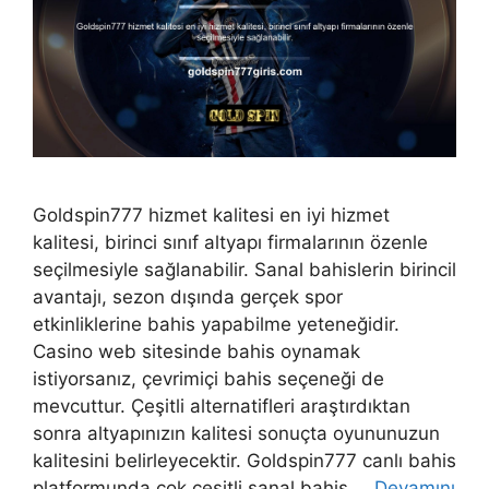
Goldspin777 hizmet kalitesi en iyi hizmet
kalitesi, birinci sınıf altyapı firmalarının özenle
seçilmesiyle sağlanabilir. Sanal bahislerin birincil
avantajı, sezon dışında gerçek spor
etkinliklerine bahis yapabilme yeteneğidir.
Casino web sitesinde bahis oynamak
istiyorsanız, çevrimiçi bahis seçeneği de
mevcuttur. Çeşitli alternatifleri araştırdıktan
sonra altyapınızın kalitesi sonuçta oyununuzun
kalitesini belirleyecektir. Goldspin777 canlı bahis
platformunda çok çeşitli sanal bahis …
Devamını