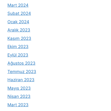
Mart 2024
Şubat 2024
Ocak 2024
Aralık 2023
Kasım 2023
Ekim 2023
Eylül 2023
Ağustos 2023
Temmuz 2023
Haziran 2023
Mayıs 2023
Nisan 2023
Mart 2023