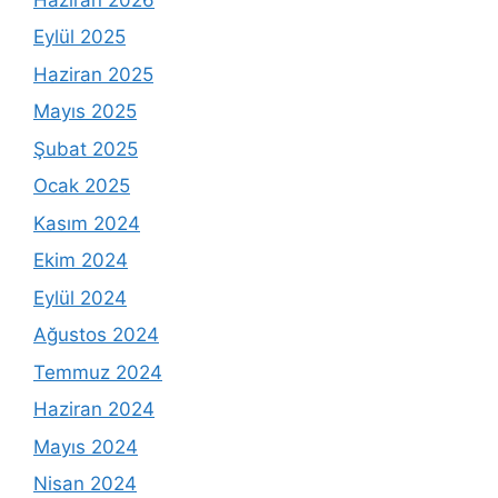
Eylül 2025
Haziran 2025
Mayıs 2025
Şubat 2025
Ocak 2025
Kasım 2024
Ekim 2024
Eylül 2024
Ağustos 2024
Temmuz 2024
Haziran 2024
Mayıs 2024
Nisan 2024