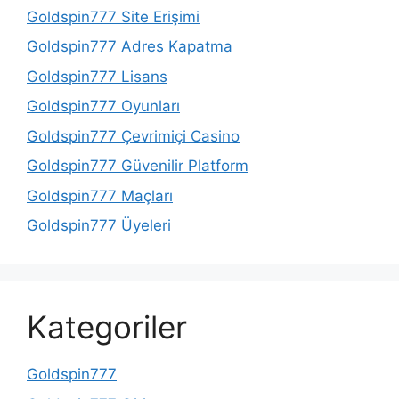
Goldspin777 Site Erişimi
Goldspin777 Adres Kapatma
Goldspin777 Lisans
Goldspin777 Oyunları
Goldspin777 Çevrimiçi Casino
Goldspin777 Güvenilir Platform
Goldspin777 Maçları
Goldspin777 Üyeleri
Kategoriler
Goldspin777