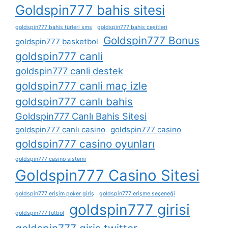
Goldspin777 bahis sitesi
goldspin777 bahis türleri sms
goldspin777 bahis çeşitleri
Goldspin777 Bonus
goldspin777 basketbol
goldspin777 canli
goldspin777 canli destek
goldspin777 canli maç izle
goldspin777 canlı bahis
Goldspin777 Canlı Bahis Sitesi
goldspin777 canlı casino
goldspin777 casino
goldspin777 casino oyunları
goldspin777 casino sistemi
Goldspin777 Casino Sitesi
goldspin777 erişim poker giriş
goldspin777 erişme seçeneği
goldspin777 girisi
goldspin777 futbol