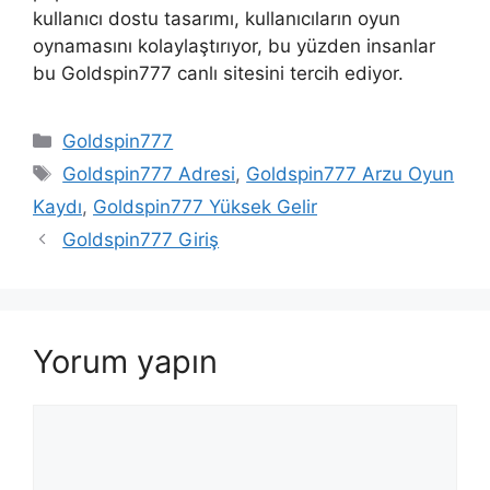
kullanıcı dostu tasarımı, kullanıcıların oyun
oynamasını kolaylaştırıyor, bu yüzden insanlar
bu Goldspin777 canlı sitesini tercih ediyor.
Kategoriler
Goldspin777
Etiketler
Goldspin777 Adresi
,
Goldspin777 Arzu Oyun
Kaydı
,
Goldspin777 Yüksek Gelir
Yazı
Goldspin777 Giriş
dolaşımı
Yorum yapın
Yorum