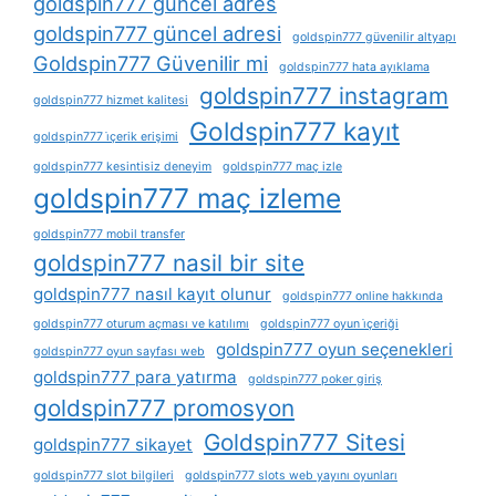
goldspin777 güncel adres
goldspin777 güncel adresi
goldspin777 güvenilir altyapı
Goldspin777 Güvenilir mi
goldspin777 hata ayıklama
goldspin777 instagram
goldspin777 hizmet kalitesi
Goldspin777 kayıt
goldspin777 i̇çerik erişimi
goldspin777 kesintisiz deneyim
goldspin777 maç izle
goldspin777 maç izleme
goldspin777 mobil transfer
goldspin777 nasil bir site
goldspin777 nasıl kayıt olunur
goldspin777 online hakkında
goldspin777 oturum açması ve katılımı
goldspin777 oyun i̇çeriği
goldspin777 oyun seçenekleri
goldspin777 oyun sayfası web
goldspin777 para yatırma
goldspin777 poker giriş
goldspin777 promosyon
Goldspin777 Sitesi
goldspin777 sikayet
goldspin777 slot bilgileri
goldspin777 slots web yayını oyunları