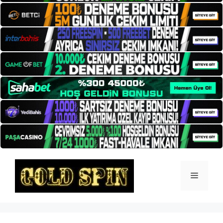
İçeriğe
atla
Menü