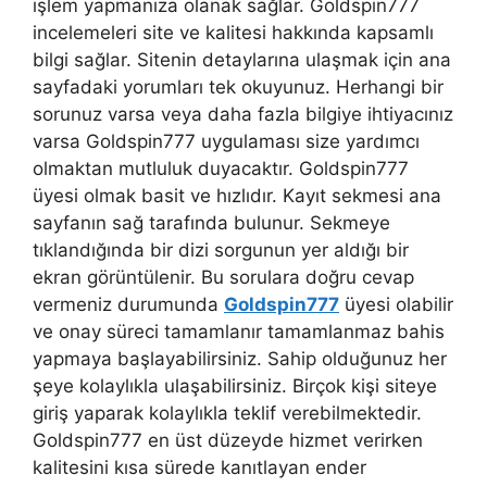
işlem yapmanıza olanak sağlar. Goldspin777
incelemeleri site ve kalitesi hakkında kapsamlı
bilgi sağlar. Sitenin detaylarına ulaşmak için ana
sayfadaki yorumları tek okuyunuz. Herhangi bir
sorunuz varsa veya daha fazla bilgiye ihtiyacınız
varsa Goldspin777 uygulaması size yardımcı
olmaktan mutluluk duyacaktır. Goldspin777
üyesi olmak basit ve hızlıdır. Kayıt sekmesi ana
sayfanın sağ tarafında bulunur. Sekmeye
tıklandığında bir dizi sorgunun yer aldığı bir
ekran görüntülenir. Bu sorulara doğru cevap
vermeniz durumunda
Goldspin777
üyesi olabilir
ve onay süreci tamamlanır tamamlanmaz bahis
yapmaya başlayabilirsiniz. Sahip olduğunuz her
şeye kolaylıkla ulaşabilirsiniz. Birçok kişi siteye
giriş yaparak kolaylıkla teklif verebilmektedir.
Goldspin777 en üst düzeyde hizmet verirken
kalitesini kısa sürede kanıtlayan ender