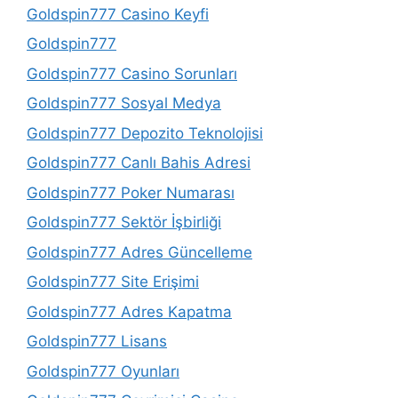
Goldspin777 Casino Keyfi
Goldspin777
Goldspin777 Casino Sorunları
Goldspin777 Sosyal Medya
Goldspin777 Depozito Teknolojisi
Goldspin777 Canlı Bahis Adresi
Goldspin777 Poker Numarası
Goldspin777 Sektör İşbirliği
Goldspin777 Adres Güncelleme
Goldspin777 Site Erişimi
Goldspin777 Adres Kapatma
Goldspin777 Lisans
Goldspin777 Oyunları