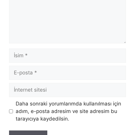
İsim
E-
posta
İnternet
sitesi
Daha sonraki yorumlarımda kullanılması için
adım, e-posta adresim ve site adresim bu
tarayıcıya kaydedilsin.