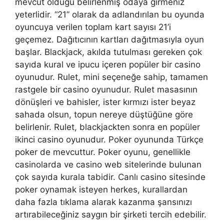
mevcut olduğu belirlenmiş odaya girmeniz
yeterlidir. “21” olarak da adlandırılan bu oyunda
oyuncuya verilen toplam kart sayısı 21’i
geçemez. Dağıtıcının kartları dağıtmasıyla oyun
başlar. Blackjack, akılda tutulması gereken çok
sayıda kural ve ipucu içeren popüler bir casino
oyunudur. Rulet, mini seçeneğe sahip, tamamen
rastgele bir casino oyunudur. Rulet masasının
dönüşleri ve bahisler, ister kırmızı ister beyaz
sahada olsun, topun nereye düştüğüne göre
belirlenir. Rulet, blackjackten sonra en popüler
ikinci casino oyunudur. Poker oyununda Türkçe
poker de mevcuttur. Poker oyunu, genellikle
casinolarda ve casino web sitelerinde bulunan
çok sayıda kurala tabidir. Canlı casino sitesinde
poker oynamak isteyen herkes, kurallardan
daha fazla tıklama alarak kazanma şansınızı
artırabileceğiniz saygın bir şirketi tercih edebilir.