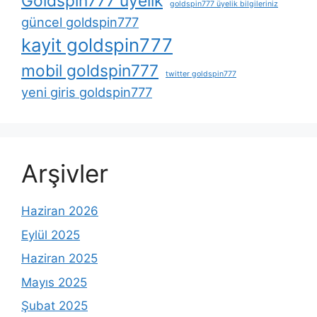
Goldspin777 üyelik
goldspin777 üyelik bilgileriniz
güncel goldspin777
kayit goldspin777
mobil goldspin777
twitter goldspin777
yeni giris goldspin777
Arşivler
Haziran 2026
Eylül 2025
Haziran 2025
Mayıs 2025
Şubat 2025