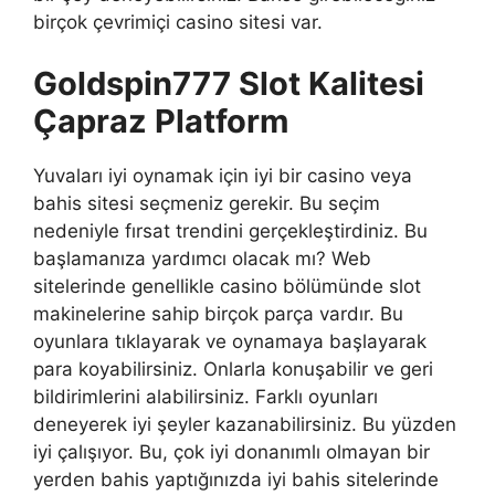
birçok çevrimiçi casino sitesi var.
Goldspin777 Slot Kalitesi
Çapraz Platform
Yuvaları iyi oynamak için iyi bir casino veya
bahis sitesi seçmeniz gerekir. Bu seçim
nedeniyle fırsat trendini gerçekleştirdiniz. Bu
başlamanıza yardımcı olacak mı? Web
sitelerinde genellikle casino bölümünde slot
makinelerine sahip birçok parça vardır. Bu
oyunlara tıklayarak ve oynamaya başlayarak
para koyabilirsiniz. Onlarla konuşabilir ve geri
bildirimlerini alabilirsiniz. Farklı oyunları
deneyerek iyi şeyler kazanabilirsiniz. Bu yüzden
iyi çalışıyor. Bu, çok iyi donanımlı olmayan bir
yerden bahis yaptığınızda iyi bahis sitelerinde