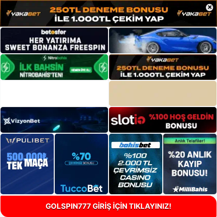
×
GOLSPIN777 GİRİŞ İÇİN TIKLAYINIZ!