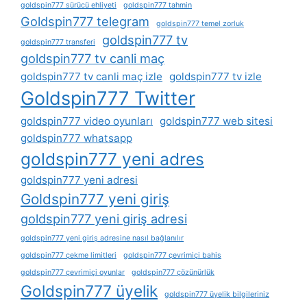
goldspin777 sürücü ehliyeti
goldspin777 tahmin
Goldspin777 telegram
goldspin777 temel zorluk
goldspin777 tv
goldspin777 transferi
goldspin777 tv canli maç
goldspin777 tv canli maç izle
goldspin777 tv izle
Goldspin777 Twitter
goldspin777 video oyunları
goldspin777 web sitesi
goldspin777 whatsapp
goldspin777 yeni adres
goldspin777 yeni adresi
Goldspin777 yeni giriş
goldspin777 yeni giriş adresi
goldspin777 yeni giriş adresine nasıl bağlanılır
goldspin777 çekme limitleri
goldspin777 çevrimiçi bahis
goldspin777 çevrimiçi oyunlar
goldspin777 çözünürlük
Goldspin777 üyelik
goldspin777 üyelik bilgileriniz