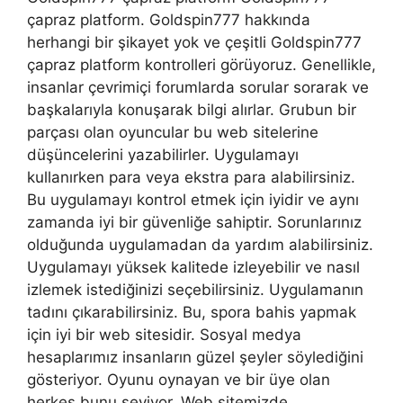
çapraz platform. Goldspin777 hakkında
herhangi bir şikayet yok ve çeşitli Goldspin777
çapraz platform kontrolleri görüyoruz. Genellikle,
insanlar çevrimiçi forumlarda sorular sorarak ve
başkalarıyla konuşarak bilgi alırlar. Grubun bir
parçası olan oyuncular bu web sitelerine
düşüncelerini yazabilirler. Uygulamayı
kullanırken para veya ekstra para alabilirsiniz.
Bu uygulamayı kontrol etmek için iyidir ve aynı
zamanda iyi bir güvenliğe sahiptir. Sorunlarınız
olduğunda uygulamadan da yardım alabilirsiniz.
Uygulamayı yüksek kalitede izleyebilir ve nasıl
izlemek istediğinizi seçebilirsiniz. Uygulamanın
tadını çıkarabilirsiniz. Bu, spora bahis yapmak
için iyi bir web sitesidir. Sosyal medya
hesaplarımız insanların güzel şeyler söylediğini
gösteriyor. Oyunu oynayan ve bir üye olan
herkes bunu seviyor. Web sitemizde