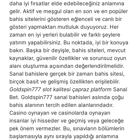
daha iyi fırsatlar elde edebileceğiniz anlamına
gelir. Aktif ve meşgul olan en son ve en popüler
bahis sitelerini gösteren eğlenceli ve canlı bir
gösteri yapmaktan mutluluk duyuyoruz. Her
zaman en iyi yerleri bulabilir ve farklı şeylere
yatırım yapabilirsiniz. Bu noktada, iyi bir konuya
bakın. Başka bir deyişle, bahis siteleri, mevcut
kaynaklar, güvenilir özellikler ve sorunsuz oyun
alanı oluşturma açısından değerlendirilmelidir.
Sanal bahislere gerçek bir zaman bahis sitesi,
birçok basit ve gelişmiş özellikten erişilebilir.
Goldspin777 slot kalitesi çapraz platform
Sanal
Bet. Goldspin777 sanal bahisleri aslında çoğu
bahis alanının tercih edilen alanlarındadır.
Casino oynayan ve casinolarda oynayan
insanlar iyi hisseder ve geçmiş veya geleceğe
pek önem vermezler. Bu, sınavların bölümlerin
başlamasıyla aynı sırayla yapıldığı anlamına