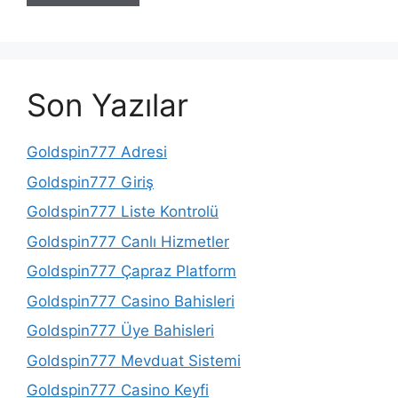
Son Yazılar
Goldspin777 Adresi
Goldspin777 Giriş
Goldspin777 Liste Kontrolü
Goldspin777 Canlı Hizmetler
Goldspin777 Çapraz Platform
Goldspin777 Casino Bahisleri
Goldspin777 Üye Bahisleri
Goldspin777 Mevduat Sistemi
Goldspin777 Casino Keyfi