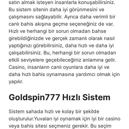
satın almak isteyen insanlarla konuşabilirsiniz.
Bu sistem sitenin daha iyi görünmesini ve
çalışmasını sağlayabilir. Ayrıca daha verimli bir
canlı bahis akışına geçme seçeneğiniz de var.
Hızlı ve herhangi bir sorun olmadan bahse
girebildiğinizde ve gerçek zamanlı olarak nasıl
yaptığınızı görebilirsiniz, daha hızlı ve daha iyi
çalışabilirsiniz. Bu, herhangi bir sorun olmadan
etkili seviyelere geçebileceğiniz anlamına gelir.
Casino, insanların canlı oyunlara daha iyi ve
daha hızlı bahis oynamasına yardımcı olmak için
yapılır.
Goldspin777 Hızlı Sistem
Sistem sahada hızlı ve kolay bir şekilde
oluşturulur.Yuvaları iyi oynamak için iyi bir casino
veya bahis sitesi seçmeniz gerekir. Bu seçim