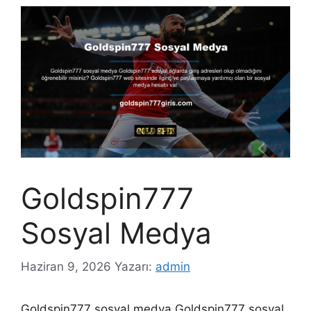
Goldspin777
Sosyal Medya
Haziran 9, 2026
Yazarı:
admin
Goldspin777 sosyal medya Goldspin777 sosyal