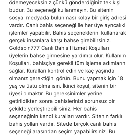
ödemeyeceksiniz çünkü gönderdiğiniz tek kişi
budur. Bu seçeneği kullanmayın. Bu sitenin
sosyal medyada bulunması kolay bir giriş adresi
vardır. Canlı bahis seçeneği ile her üye ayrıcalıklı
işlemler yapabilir. Bahis seçeneklerini kullanarak
gerçek insanlara karşı bahse girebilirsiniz.
Goldspin777 Canlı Bahis Hizmet Koşulları
üyelerin bahse girmesine yardımcı olur. Kullanım
Koşulları, bahisçiye gerekli tüm işleme adımlarını
sağlar. Kuralları kontrol edin ve kaç yaşında
olmanız gerektiğini görün. Bunu yapmak için 18
yaş ve üstü olmalısın. İkinci koşul, sitenin bir
üyesi olmaktır. Bu gereksinimler yerine
getirildikten sonra bahislerinizi sorunsuz bir
şekilde yerleştirebilirsiniz. Her bahis
seçeneğinin kendi kuralları vardır. Sitenin farklı
bahis yolları vardır. Sitede birçok canlı bahis
seçeneği arasından seçim yapabilirsiniz. Bu