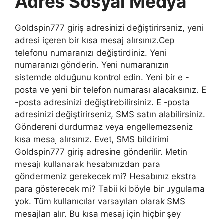
Adres Sosyal Medya
Goldspin777 giriş adresinizi değiştirirseniz, yeni
adresi içeren bir kısa mesaj alırsınız.Cep
telefonu numaranızı değiştirdiniz. Yeni
numaranızı gönderin. Yeni numaranızın
sistemde olduğunu kontrol edin. Yeni bir e -
posta ve yeni bir telefon numarası alacaksınız. E
-posta adresinizi değiştirebilirsiniz. E -posta
adresinizi değiştirirseniz, SMS satın alabilirsiniz.
Göndereni durdurmaz veya engellemezseniz
kısa mesaj alırsınız. Evet, SMS bildirimi
Goldspin777 giriş adresine gönderilir. Metin
mesajı kullanarak hesabınızdan para
göndermeniz gerekecek mi? Hesabınız ekstra
para gösterecek mi? Tabii ki böyle bir uygulama
yok. Tüm kullanıcılar varsayılan olarak SMS
mesajları alır. Bu kısa mesaj için hiçbir şey