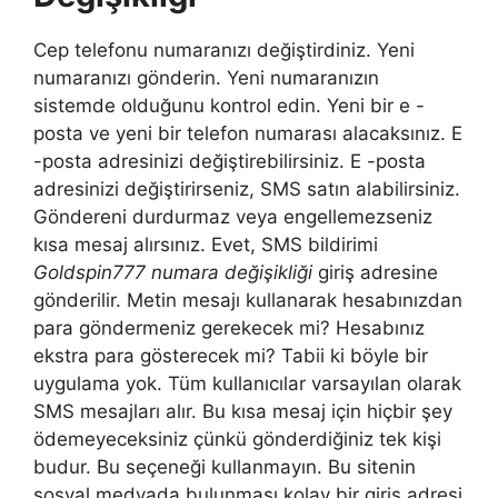
Cep telefonu numaranızı değiştirdiniz. Yeni
numaranızı gönderin. Yeni numaranızın
sistemde olduğunu kontrol edin. Yeni bir e -
posta ve yeni bir telefon numarası alacaksınız. E
-posta adresinizi değiştirebilirsiniz. E -posta
adresinizi değiştirirseniz, SMS satın alabilirsiniz.
Göndereni durdurmaz veya engellemezseniz
kısa mesaj alırsınız. Evet, SMS bildirimi
Goldspin777 numara değişikliği
giriş adresine
gönderilir. Metin mesajı kullanarak hesabınızdan
para göndermeniz gerekecek mi? Hesabınız
ekstra para gösterecek mi? Tabii ki böyle bir
uygulama yok. Tüm kullanıcılar varsayılan olarak
SMS mesajları alır. Bu kısa mesaj için hiçbir şey
ödemeyeceksiniz çünkü gönderdiğiniz tek kişi
budur. Bu seçeneği kullanmayın. Bu sitenin
sosyal medyada bulunması kolay bir giriş adresi