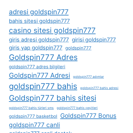
adresi goldspin777
bahis sitesi goldspin777
casino sitesi goldspin777
giris adresi goldspin777
girisi goldspin777
giris yap goldspin777
goldspin777
Goldspin777 Adres
goldspin777 adres bilgileri
Goldspin777 Adresi
goldspin777 adımlar
goldspin777 bahis
goldspin777 bahis adresi
Goldspin777 bahis sitesi
goldspin777 bahis türleri sms
goldspin777 bahis çeşitleri
Goldspin777 Bonus
goldspin777 basketbol
goldspin777 canli