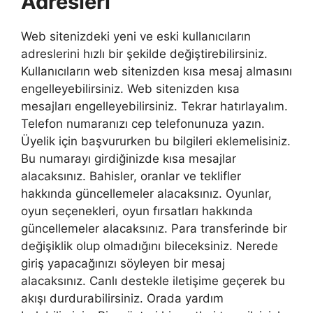
Adresleri
Web sitenizdeki yeni ve eski kullanıcıların
adreslerini hızlı bir şekilde değiştirebilirsiniz.
Kullanıcıların web sitenizden kısa mesaj almasını
engelleyebilirsiniz. Web sitenizden kısa
mesajları engelleyebilirsiniz. Tekrar hatırlayalım.
Telefon numaranızı cep telefonunuza yazın.
Üyelik için başvururken bu bilgileri eklemelisiniz.
Bu numarayı girdiğinizde kısa mesajlar
alacaksınız. Bahisler, oranlar ve teklifler
hakkında güncellemeler alacaksınız. Oyunlar,
oyun seçenekleri, oyun fırsatları hakkında
güncellemeler alacaksınız. Para transferinde bir
değişiklik olup olmadığını bileceksiniz. Nerede
giriş yapacağınızı söyleyen bir mesaj
alacaksınız. Canlı destekle iletişime geçerek bu
akışı durdurabilirsiniz. Orada yardım