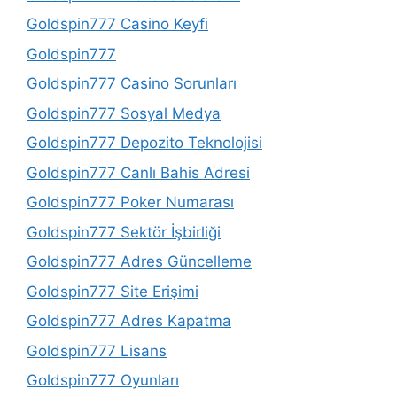
Goldspin777 Casino Keyfi
Goldspin777
Goldspin777 Casino Sorunları
Goldspin777 Sosyal Medya
Goldspin777 Depozito Teknolojisi
Goldspin777 Canlı Bahis Adresi
Goldspin777 Poker Numarası
Goldspin777 Sektör İşbirliği
Goldspin777 Adres Güncelleme
Goldspin777 Site Erişimi
Goldspin777 Adres Kapatma
Goldspin777 Lisans
Goldspin777 Oyunları