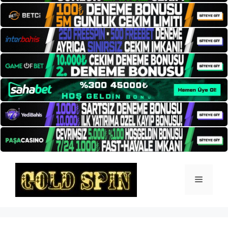
İçeriğe
atla
Menü