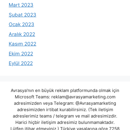
Mart 2023
Şubat 2023
Ocak 2023
Aralık 2022
Kasım 2022
Ekim 2022
Eylül 2022
Avrasya'nın en büyük reklam platformunda olmak için
Microsoft Teams:
reklam@avrasyamarketing.com
adresimizden veya Telegram: @Avrasyamarketing
adresimizden irtibat kurabilirsiniz. (Tek iletişim
adreslerimiz teams / telegram ve mail adresimizdir.
Harici hiçbir iletişim adresimiz bulunmamaktadır.
Lütfen itibar etmeyiniz.) Türkiye yasalarına göre 7258