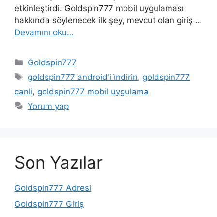
etkinleştirdi. Goldspin777 mobil uygulaması
hakkında söylenecek ilk şey, mevcut olan giriş …
Devamını oku…
Kategoriler
Goldspin777
Etiketler
goldspin777 android'i i̇ndirin
,
goldspin777
canli
,
goldspin777 mobil uygulama
Yorum yap
Son Yazılar
Goldspin777 Adresi
Goldspin777 Giriş