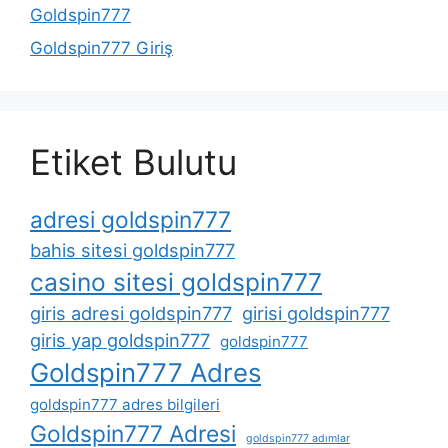
Goldspin777
Goldspin777 Giriş
Etiket Bulutu
adresi goldspin777
bahis sitesi goldspin777
casino sitesi goldspin777
giris adresi goldspin777
girisi goldspin777
giris yap goldspin777
goldspin777
Goldspin777 Adres
goldspin777 adres bilgileri
Goldspin777 Adresi
goldspin777 adımlar