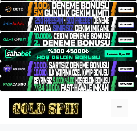
İçeriğe
atla
Menü