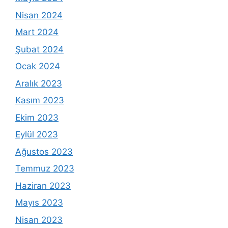
Nisan 2024
Mart 2024
Şubat 2024
Ocak 2024
Aralık 2023
Kasım 2023
Ekim 2023
Eylül 2023
Ağustos 2023
Temmuz 2023
Haziran 2023
Mayıs 2023
Nisan 2023