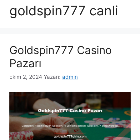
goldspin777 canli
Goldspin777 Casino
Pazarı
Ekim 2, 2024
Yazarı:
admin