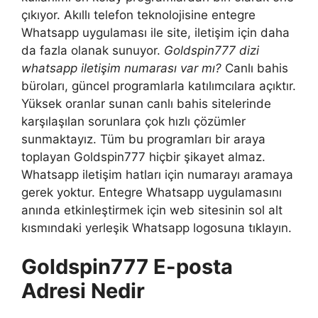
çıkıyor. Akıllı telefon teknolojisine entegre
Whatsapp uygulaması ile site, iletişim için daha
da fazla olanak sunuyor.
Goldspin777 dizi
whatsapp iletişim numarası var mı?
Canlı bahis
büroları, güncel programlarla katılımcılara açıktır.
Yüksek oranlar sunan canlı bahis sitelerinde
karşılaşılan sorunlara çok hızlı çözümler
sunmaktayız. Tüm bu programları bir araya
toplayan Goldspin777 hiçbir şikayet almaz.
Whatsapp iletişim hatları için numarayı aramaya
gerek yoktur. Entegre Whatsapp uygulamasını
anında etkinleştirmek için web sitesinin sol alt
kısmındaki yerleşik Whatsapp logosuna tıklayın.
Goldspin777 E-posta
Adresi Nedir