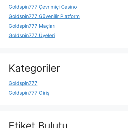
Goldspin777 Çevrimiçi Casino
Goldspin777 Güvenilir Platform
Goldspin777 Maçları
Goldspin777 Üyeleri
Kategoriler
Goldspin777
Goldspin777 Giriş
Etiket Bulutu