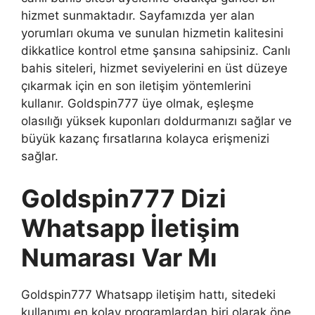
hizmet sunmaktadır. Sayfamızda yer alan
yorumları okuma ve sunulan hizmetin kalitesini
dikkatlice kontrol etme şansına sahipsiniz. Canlı
bahis siteleri, hizmet seviyelerini en üst düzeye
çıkarmak için en son iletişim yöntemlerini
kullanır. Goldspin777 üye olmak, eşleşme
olasılığı yüksek kuponları doldurmanızı sağlar ve
büyük kazanç fırsatlarına kolayca erişmenizi
sağlar.
Goldspin777 Dizi
Whatsapp İletişim
Numarası Var Mı
Goldspin777 Whatsapp iletişim hattı, sitedeki
kullanımı en kolay programlardan biri olarak öne