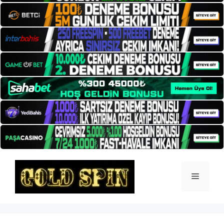
İçeriğe
atla
Menü