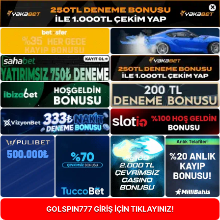
×
GOLSPIN777 GİRİŞ İÇİN TIKLAYINIZ!