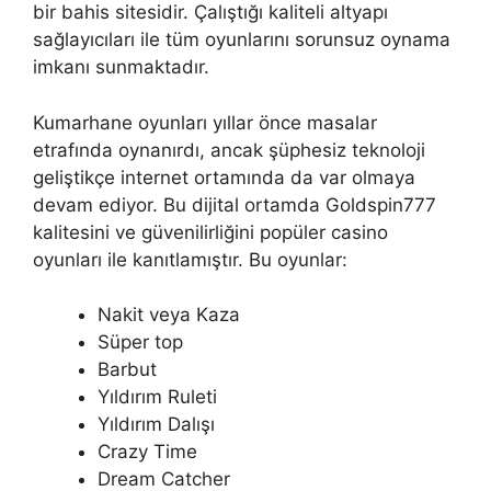
bir bahis sitesidir. Çalıştığı kaliteli altyapı
sağlayıcıları ile tüm oyunlarını sorunsuz oynama
imkanı sunmaktadır.
Kumarhane oyunları yıllar önce masalar
etrafında oynanırdı, ancak şüphesiz teknoloji
geliştikçe internet ortamında da var olmaya
devam ediyor. Bu dijital ortamda Goldspin777
kalitesini ve güvenilirliğini popüler casino
oyunları ile kanıtlamıştır. Bu oyunlar:
Nakit veya Kaza
Süper top
Barbut
Yıldırım Ruleti
Yıldırım Dalışı
Crazy Time
Dream Catcher