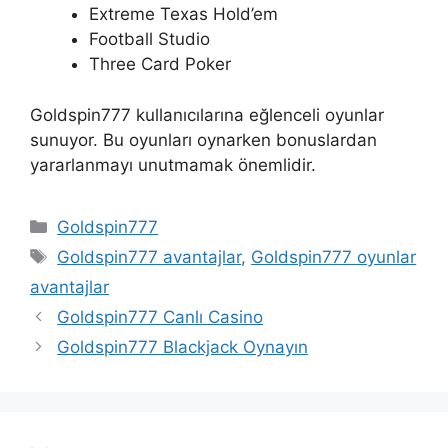
Extreme Texas Hold’em
Football Studio
Three Card Poker
Goldspin777 kullanıcılarına eğlenceli oyunlar
sunuyor. Bu oyunları oynarken bonuslardan
yararlanmayı unutmamak önemlidir.
Kategoriler
Goldspin777
Etiketler
Goldspin777 avantajlar
,
Goldspin777 oyunlar
avantajlar
Yazı
Goldspin777 Canlı Casino
dolaşımı
Goldspin777 Blackjack Oynayın