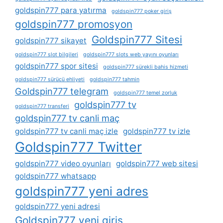
goldspin777 para yatırma
goldspin777 poker giriş
goldspin777 promosyon
Goldspin777 Sitesi
goldspin777 sikayet
goldspin777 slot bilgileri
goldspin777 slots web yayını oyunları
goldspin777 spor sitesi
goldspin777 sürekli bahis hizmeti
goldspin777 sürücü ehliyeti
goldspin777 tahmin
Goldspin777 telegram
goldspin777 temel zorluk
goldspin777 tv
goldspin777 transferi
goldspin777 tv canli maç
goldspin777 tv canli maç izle
goldspin777 tv izle
Goldspin777 Twitter
goldspin777 video oyunları
goldspin777 web sitesi
goldspin777 whatsapp
goldspin777 yeni adres
goldspin777 yeni adresi
Goldspin777 yeni giriş