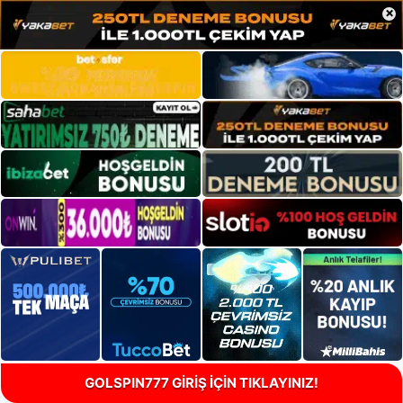
×
GOLSPIN777 GİRİŞ İÇİN TIKLAYINIZ!