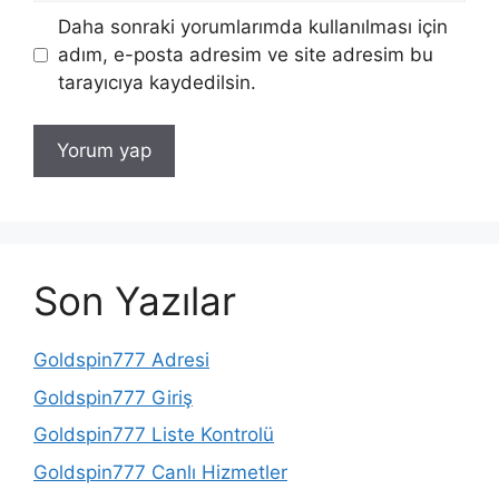
Daha sonraki yorumlarımda kullanılması için
adım, e-posta adresim ve site adresim bu
tarayıcıya kaydedilsin.
Son Yazılar
Goldspin777 Adresi
Goldspin777 Giriş
Goldspin777 Liste Kontrolü
Goldspin777 Canlı Hizmetler