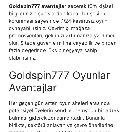
Goldspin777 avantajlar
seçerek tüm kişisel
bilgilerinizin şahıslardan kapalı bir şekilde
korunması sayesinde 7/24 kesintisiz oyun
oynayabilirsiniz. Çevrimiçi mağaza
promosyonları, gelirinizi artırmanıza yardımcı
olur. Sitede güvenle mil harcayabilir ve birden
fazla değerinde lüks bir eşyaya sahip
olabilirsiniz.
Goldspin777 Oyunlar
Avantajlar
Her geçen gün artan oyun siteleri arasında
potansiyel üyelerin kendilerine uygun bir adres
bulması giderek zorlaşmaktadır. Bununla
birlikte, sektörü anlayan ve çevre önerilerine