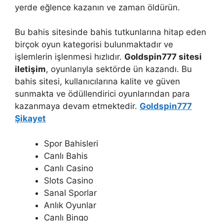
yerde eğlence kazanın ve zaman öldürün.
Bu bahis sitesinde bahis tutkunlarına hitap eden
birçok oyun kategorisi bulunmaktadır ve
işlemlerin işlenmesi hızlıdır.
Goldspin777 sitesi
iletişim
, oyunlarıyla sektörde ün kazandı. Bu
bahis sitesi, kullanıcılarına kalite ve güven
sunmakta ve ödüllendirici oyunlarından para
kazanmaya devam etmektedir.
Goldspin777
Şikayet
Spor Bahisleri
Canlı Bahis
Canlı Casino
Slots Casino
Sanal Sporlar
Anlık Oyunlar
Canlı Bingo