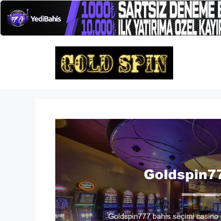
İçeriğe
atla