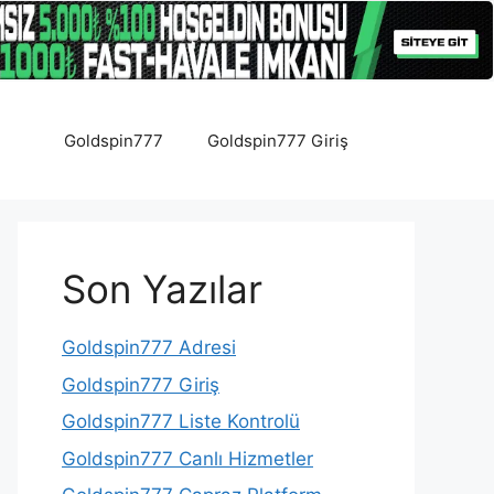
Goldspin777
Goldspin777 Giriş
Son Yazılar
Goldspin777 Adresi
Goldspin777 Giriş
Goldspin777 Liste Kontrolü
Goldspin777 Canlı Hizmetler