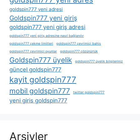
goldspin777 yeni adresi
Goldspin777 yeni giriş
goldspin777 yeni giriş adresi
goldspin777 yeni giriş adresine nasıl bağlanılır
goldspin777 çekme limitleri
goldspin777 çevrimiçi bahis
goldspin777 çevrimiçi oyunlar
goldspin777 çözünürlük
Goldspin777 üyelik
goldspin777 üyelik bilgileriniz
güncel goldspin777
kayit goldspin777
mobil goldspin777
twitter goldspin777
yeni giris goldspin777
Arşivler