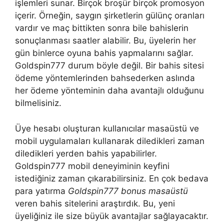
işlemleri sunar. Birçok broşür birçok promosyon
içerir. Örneğin, saygın şirketlerin gülünç oranları
vardır ve maç bittikten sonra bile bahislerin
sonuçlanması saatler alabilir. Bu, üyelerin her
gün binlerce oyuna bahis yapmalarını sağlar.
Goldspin777 durum böyle değil. Bir bahis sitesi
ödeme yöntemlerinden bahsederken aslında
her ödeme yönteminin daha avantajlı olduğunu
bilmelisiniz.
Üye hesabı oluşturan kullanıcılar masaüstü ve
mobil uygulamaları kullanarak diledikleri zaman
diledikleri yerden bahis yapabilirler.
Goldspin777 mobil deneyiminin keyfini
istediğiniz zaman çıkarabilirsiniz. En çok bedava
para yatırma
Goldspin777 bonus masaüstü
veren bahis sitelerini araştırdık. Bu, yeni
üyeliğiniz ile size büyük avantajlar sağlayacaktır.