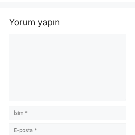
Yorum yapın
Yorum
İsim
E-
posta