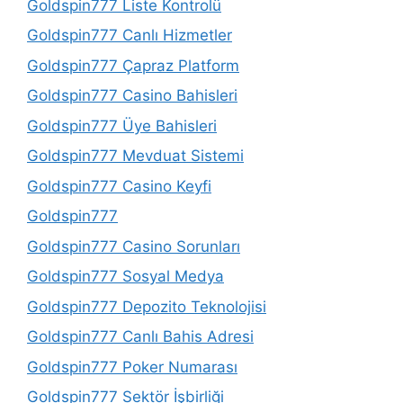
Goldspin777 Liste Kontrolü
Goldspin777 Canlı Hizmetler
Goldspin777 Çapraz Platform
Goldspin777 Casino Bahisleri
Goldspin777 Üye Bahisleri
Goldspin777 Mevduat Sistemi
Goldspin777 Casino Keyfi
Goldspin777
Goldspin777 Casino Sorunları
Goldspin777 Sosyal Medya
Goldspin777 Depozito Teknolojisi
Goldspin777 Canlı Bahis Adresi
Goldspin777 Poker Numarası
Goldspin777 Sektör İşbirliği