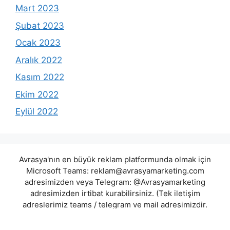
Mart 2023
Şubat 2023
Ocak 2023
Aralık 2022
Kasım 2022
Ekim 2022
Eylül 2022
Avrasya'nın en büyük reklam platformunda olmak için
Microsoft Teams:
reklam@avrasyamarketing.com
adresimizden veya Telegram: @Avrasyamarketing
adresimizden irtibat kurabilirsiniz. (Tek iletişim
adreslerimiz teams / telegram ve mail adresimizdir.
Harici hiçbir iletişim adresimiz bulunmamaktadır.
Lütfen itibar etmeyiniz.) Türkiye yasalarına göre 7258