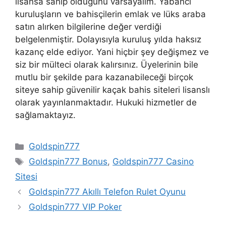
lisansa sahip olduğunu varsayalım. Yabancı
kuruluşların ve bahisçilerin emlak ve lüks araba
satın alırken bilgilerine değer verdiği
belgelenmiştir. Dolayısıyla kuruluş yılda haksız
kazanç elde ediyor. Yani hiçbir şey değişmez ve
siz bir mülteci olarak kalırsınız. Üyelerinin bile
mutlu bir şekilde para kazanabileceği birçok
siteye sahip güvenilir kaçak bahis siteleri lisanslı
olarak yayınlanmaktadır. Hukuki hizmetler de
sağlamaktayız.
Kategoriler
Goldspin777
Etiketler
Goldspin777 Bonus
,
Goldspin777 Casino
Sitesi
Yazı
Goldspin777 Akıllı Telefon Rulet Oyunu
dolaşımı
Goldspin777 VIP Poker