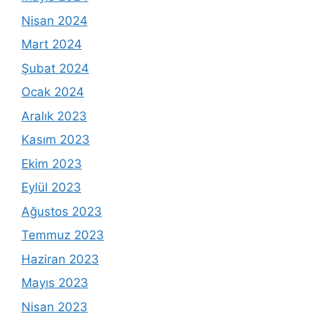
Nisan 2024
Mart 2024
Şubat 2024
Ocak 2024
Aralık 2023
Kasım 2023
Ekim 2023
Eylül 2023
Ağustos 2023
Temmuz 2023
Haziran 2023
Mayıs 2023
Nisan 2023