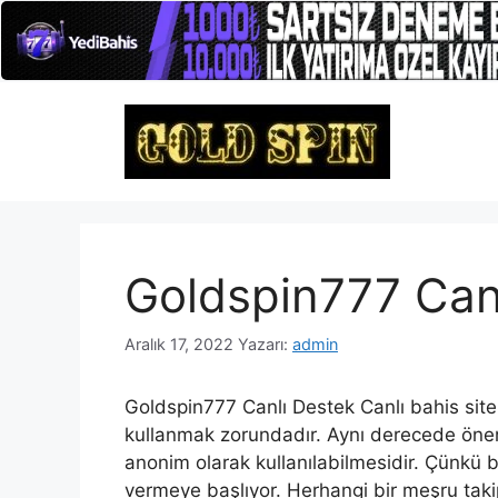
İçeriğe
atla
Goldspin777 Can
Aralık 17, 2022
Yazarı:
admin
Goldspin777 Canlı Destek Canlı bahis sitel
kullanmak zorundadır. Aynı derecede önem
anonim olarak kullanılabilmesidir. Çünkü b
vermeye başlıyor. Herhangi bir meşru taki