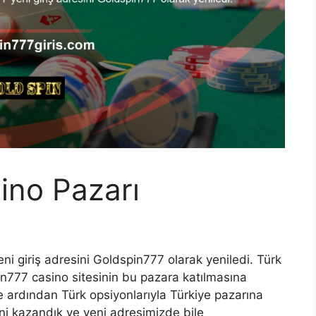
ino Pazarı
i giriş adresini Goldspin777 olarak yeniledi. Türk
n777 casino sitesinin bu pazara katılmasına
e ardından Türk opsiyonlarıyla Türkiye pazarına
ini kazandık ve yeni adresimizde bile