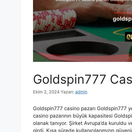
Goldspin777 Cas
Ekim 2, 2024
Yazarı:
admin
Goldspin777 casino pazarı Goldspin777 yen
casino pazarının büyük kapasitesi Goldspi
olanak tanıyor. Şirket Avrupa’da kuruldu v
girdi. Kısa sürede kullanıcılarımızın güven