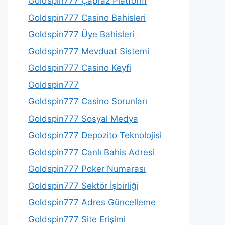
Goldspin777 Çapraz Platform
Goldspin777 Casino Bahisleri
Goldspin777 Üye Bahisleri
Goldspin777 Mevduat Sistemi
Goldspin777 Casino Keyfi
Goldspin777
Goldspin777 Casino Sorunları
Goldspin777 Sosyal Medya
Goldspin777 Depozito Teknolojisi
Goldspin777 Canlı Bahis Adresi
Goldspin777 Poker Numarası
Goldspin777 Sektör İşbirliği
Goldspin777 Adres Güncelleme
Goldspin777 Site Erişimi