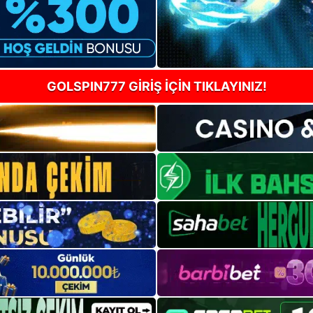
GOLSPIN777 GİRİŞ İÇİN TIKLAYINIZ!