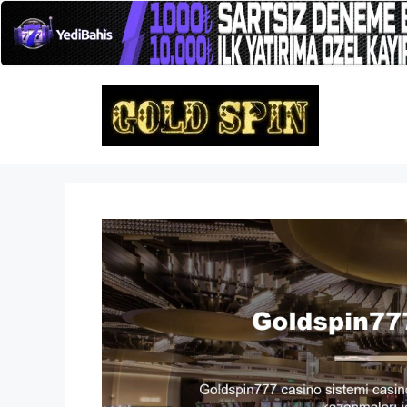
İçeriğe
atla