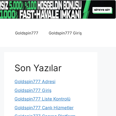
Goldspin777
Goldspin777 Giriş
Son Yazılar
Goldspin777 Adresi
Goldspin777 Giriş
Goldspin777 Liste Kontrolü
Goldspin777 Canlı Hizmetler