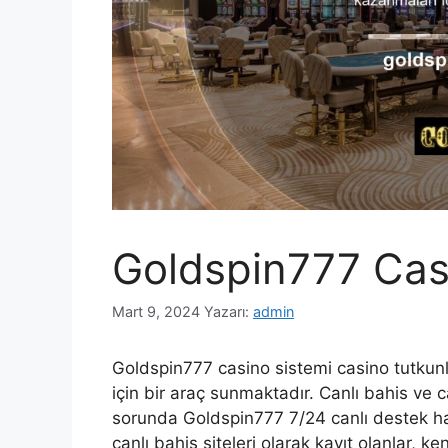
Goldspin777 Cas
Mart 9, 2024
Yazarı:
admin
Goldspin777 casino sistemi casino tutkun
için bir araç sunmaktadır. Canlı bahis ve 
sorunda Goldspin777 7/24 canlı destek hat
canlı bahis siteleri olarak kayıt olanlar, k