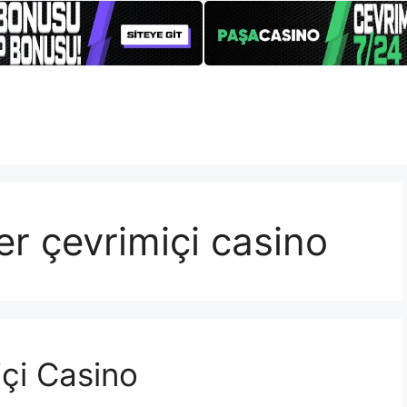
r çevrimiçi casino
çi Casino