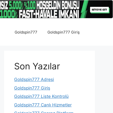
Goldspin777
Goldspin777 Giriş
Son Yazılar
Goldspin777 Adresi
Goldspin777 Giriş
Goldspin777 Liste Kontrolü
Goldspin777 Canlı Hizmetler