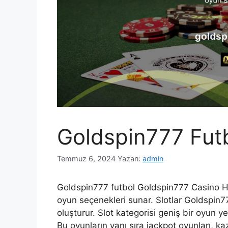
Goldspin777 Fut
Temmuz 6, 2024
Yazarı:
admin
Goldspin777 futbol Goldspin777 Casino Hizm
oyun seçenekleri sunar. Slotlar Goldspin77
oluşturur. Slot kategorisi geniş bir oyun ye
Bu oyunların yanı sıra jackpot oyunları, ka