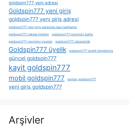
goldspin777 yeni adresi
Goldspin777 yeni giriş
goldspin777 yeni giriş adresi
goldspin777 yeni giriş adresine nasıl bağlanılır
goldspin777 çekme limitleri
goldspin777 çevrimiçi bahis
goldspin777 çevrimiçi oyunlar
goldspin777 çözünürlük
Goldspin777 üyelik
goldspin777 üyelik bilgileriniz
güncel goldspin777
kayit goldspin777
mobil goldspin777
twitter goldspin777
yeni giris goldspin777
Arşivler