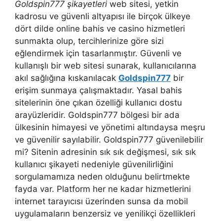
Goldspin777 şikayetleri
web sitesi, yetkin
kadrosu ve güvenli altyapısı ile birçok ülkeye
dört dilde online bahis ve casino hizmetleri
sunmakta olup, tercihlerinize göre sizi
eğlendirmek için tasarlanmıştır. Güvenli ve
kullanışlı bir web sitesi sunarak, kullanıcılarına
akıl sağlığına kıskanılacak
Goldspin777
bir
erişim sunmaya çalışmaktadır. Yasal bahis
sitelerinin öne çıkan özelliği kullanıcı dostu
arayüzleridir. Goldspin777 bölgesi bir ada
ülkesinin himayesi ve yönetimi altındaysa meşru
ve güvenilir sayılabilir. Goldspin777 güvenilebilir
mi? Sitenin adresinin sık sık değişmesi, sık sık
kullanıcı şikayeti nedeniyle güvenilirliğini
sorgulamamıza neden olduğunu belirtmekte
fayda var. Platform her ne kadar hizmetlerini
internet tarayıcısı üzerinden sunsa da mobil
uygulamaların benzersiz ve yenilikçi özellikleri