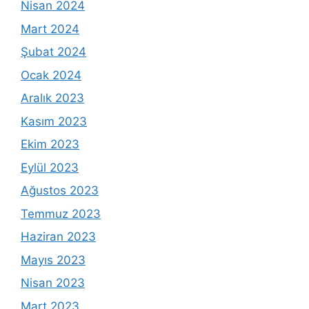
Nisan 2024
Mart 2024
Şubat 2024
Ocak 2024
Aralık 2023
Kasım 2023
Ekim 2023
Eylül 2023
Ağustos 2023
Temmuz 2023
Haziran 2023
Mayıs 2023
Nisan 2023
Mart 2023