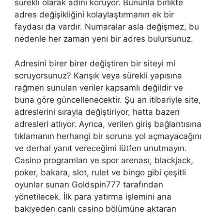
sürekli olarak adını koruyor. Bununla birlikte
adres değişikliğini kolaylaştırmanın ek bir
faydası da vardır. Numaralar asla değişmez, bu
nedenle her zaman yeni bir adres bulursunuz.
Adresini birer birer değiştiren bir siteyi mi
soruyorsunuz? Karışık veya sürekli yapısına
rağmen sunulan veriler kapsamlı değildir ve
buna göre güncellenecektir. Şu an itibariyle site,
adreslerini sırayla değiştiriyor, hatta bazen
adresleri atlıyor. Ayrıca, verilen giriş bağlantısına
tıklamanın herhangi bir soruna yol açmayacağını
ve derhal yanıt vereceğimi lütfen unutmayın.
Casino programları ve spor arenası, blackjack,
poker, bakara, slot, rulet ve bingo gibi çeşitli
oyunlar sunan Goldspin777 tarafından
yönetilecek. İlk para yatırma işlemini ana
bakiyeden canlı casino bölümüne aktaran