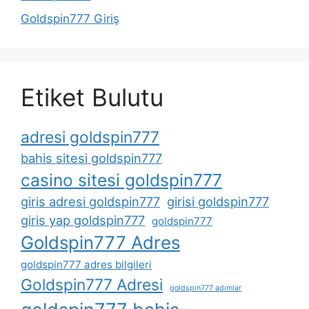
Goldspin777 Giriş
Etiket Bulutu
adresi goldspin777
bahis sitesi goldspin777
casino sitesi goldspin777
giris adresi goldspin777
girisi goldspin777
giris yap goldspin777
goldspin777
Goldspin777 Adres
goldspin777 adres bilgileri
Goldspin777 Adresi
goldspin777 adımlar