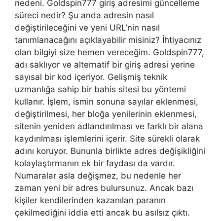
nedeni. Goldspin777 giriş adresimi güncelleme
süreci nedir? Şu anda adresin nasıl
değiştirileceğini ve yeni URL’nin nasıl
tanımlanacağını açıklayabilir misiniz? İhtiyacınız
olan bilgiyi size hemen vereceğim. Goldspin777,
adı saklıyor ve alternatif bir giriş adresi yerine
sayısal bir kod içeriyor. Gelişmiş teknik
uzmanlığa sahip bir bahis sitesi bu yöntemi
kullanır. İşlem, ismin sonuna sayılar eklenmesi,
değiştirilmesi, her bloğa yenilerinin eklenmesi,
sitenin yeniden adlandırılması ve farklı bir alana
kaydırılması işlemlerini içerir. Site sürekli olarak
adını koruyor. Bununla birlikte adres değişikliğini
kolaylaştırmanın ek bir faydası da vardır.
Numaralar asla değişmez, bu nedenle her
zaman yeni bir adres bulursunuz. Ancak bazı
kişiler kendilerinden kazanılan paranın
çekilmediğini iddia etti ancak bu asılsız çıktı.