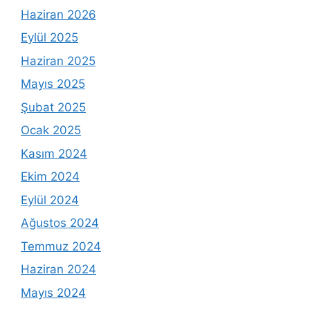
Haziran 2026
Eylül 2025
Haziran 2025
Mayıs 2025
Şubat 2025
Ocak 2025
Kasım 2024
Ekim 2024
Eylül 2024
Ağustos 2024
Temmuz 2024
Haziran 2024
Mayıs 2024