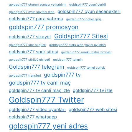
goldspin777 oturum açması ve katılımı
goldspin777 oyun i̇çeriği
goldspin777 oyun seçenekleri
goldspin777 oyun sayfası web
goldspin777 para yatırma
goldspin777 poker giriş
goldspin777 promosyon
Goldspin777 Sitesi
goldspin777 sikayet
goldspin777 slot bilgileri
goldspin777 slots web yayını oyunları
goldspin777 spor sitesi
goldspin777 sürekli bahis hizmeti
goldspin777 sürücü ehliyeti
goldspin777 tahmin
Goldspin777 telegram
goldspin777 temel zorluk
goldspin777 tv
goldspin777 transferi
goldspin777 tv canli maç
goldspin777 tv canli maç izle
goldspin777 tv izle
Goldspin777 Twitter
goldspin777 video oyunları
goldspin777 web sitesi
goldspin777 whatsapp
goldspin777 yeni adres