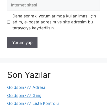
İnternet
sitesi
Daha sonraki yorumlarımda kullanılması için
adım, e-posta adresim ve site adresim bu
tarayıcıya kaydedilsin.
Son Yazılar
Goldspin777 Adresi
Goldspin777 Giriş
Goldspin777 Liste Kontrolü