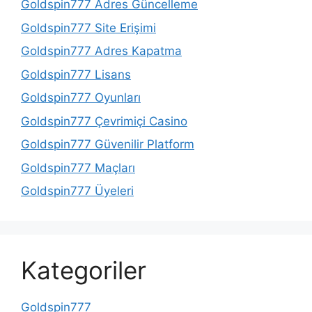
Goldspin777 Adres Güncelleme
Goldspin777 Site Erişimi
Goldspin777 Adres Kapatma
Goldspin777 Lisans
Goldspin777 Oyunları
Goldspin777 Çevrimiçi Casino
Goldspin777 Güvenilir Platform
Goldspin777 Maçları
Goldspin777 Üyeleri
Kategoriler
Goldspin777