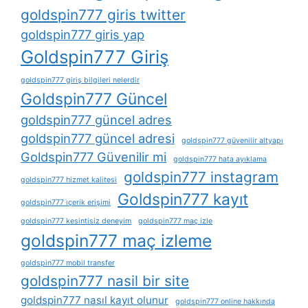
goldspin777 giris twitter
goldspin777 giris yap
Goldspin777 Giriş
goldspin777 giriş bilgileri nelerdir
Goldspin777 Güncel
goldspin777 güncel adres
goldspin777 güncel adresi
goldspin777 güvenilir altyapı
Goldspin777 Güvenilir mi
goldspin777 hata ayıklama
goldspin777 instagram
goldspin777 hizmet kalitesi
Goldspin777 kayıt
goldspin777 i̇çerik erişimi
goldspin777 kesintisiz deneyim
goldspin777 maç izle
goldspin777 maç izleme
goldspin777 mobil transfer
goldspin777 nasil bir site
goldspin777 nasıl kayıt olunur
goldspin777 online hakkında