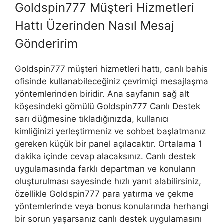
Goldspin777 Müşteri Hizmetleri
Hattı Üzerinden Nasıl Mesaj
Gönderirim
Goldspin777 müşteri hizmetleri hattı, canlı bahis
ofisinde kullanabileceğiniz çevrimiçi mesajlaşma
yöntemlerinden biridir. Ana sayfanın sağ alt
köşesindeki gömülü Goldspin777 Canlı Destek
sarı düğmesine tıkladığınızda, kullanıcı
kimliğinizi yerleştirmeniz ve sohbet başlatmanız
gereken küçük bir panel açılacaktır. Ortalama 1
dakika içinde cevap alacaksınız. Canlı destek
uygulamasında farklı departman ve konuların
oluşturulması sayesinde hızlı yanıt alabilirsiniz,
özellikle Goldspin777 para yatırma ve çekme
yöntemlerinde veya bonus konularında herhangi
bir sorun yaşarsanız canlı destek uygulamasını