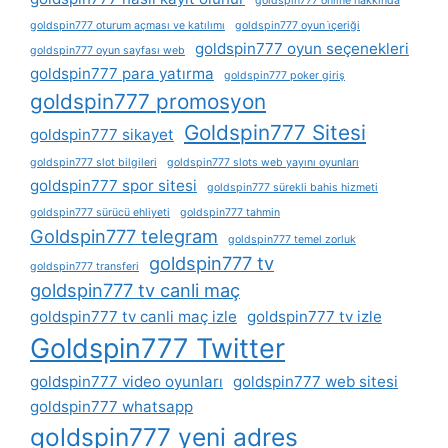
goldspin777 online hakkında
goldspin777 oturum açması ve katılımı
goldspin777 oyun i̇çeriği
goldspin777 oyun seçenekleri
goldspin777 oyun sayfası web
goldspin777 para yatırma
goldspin777 poker giriş
goldspin777 promosyon
Goldspin777 Sitesi
goldspin777 sikayet
goldspin777 slot bilgileri
goldspin777 slots web yayını oyunları
goldspin777 spor sitesi
goldspin777 sürekli bahis hizmeti
goldspin777 sürücü ehliyeti
goldspin777 tahmin
Goldspin777 telegram
goldspin777 temel zorluk
goldspin777 tv
goldspin777 transferi
goldspin777 tv canli maç
goldspin777 tv canli maç izle
goldspin777 tv izle
Goldspin777 Twitter
goldspin777 video oyunları
goldspin777 web sitesi
goldspin777 whatsapp
goldspin777 yeni adres