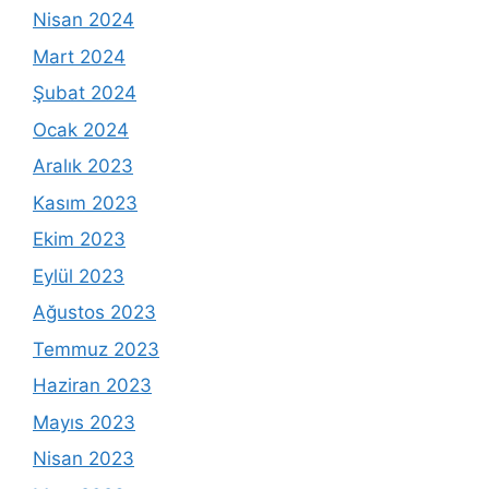
Nisan 2024
Mart 2024
Şubat 2024
Ocak 2024
Aralık 2023
Kasım 2023
Ekim 2023
Eylül 2023
Ağustos 2023
Temmuz 2023
Haziran 2023
Mayıs 2023
Nisan 2023