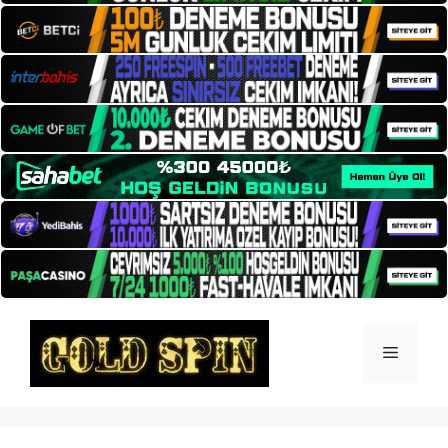
İçeriğe
atla
Menü