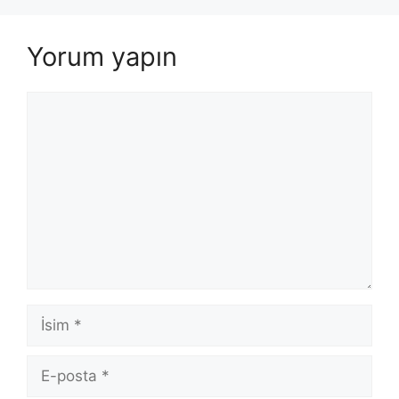
Yorum yapın
Yorum
İsim
E-
posta