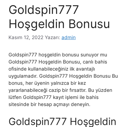
Goldspin777
Hoşgeldin Bonusu
Kasım 12, 2022
Yazarı:
admin
Goldspin777 hoşgeldin bonusu sunuyor mu
Goldspin777 Hoşgeldin Bonusu, canlı bahis
ofisinde kullanabileceğiniz ilk avantajlı
uygulamadır. Goldspin777 Hoşgeldin Bonusu Bu
bonus, her üyenin yalnızca bir kez
yararlanabileceği cazip bir fırsattır. Bu yüzden
lütfen Goldspin777 kayıt işlemi ile bahis
sitesinde bir hesap açmayı deneyin.
Goldspin777 Hoşgeldin