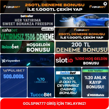
×
GOLSPIN777 GİRİŞ İÇİN TIKLAYINIZ!