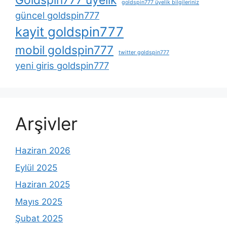
goldspin777 üyelik bilgileriniz
güncel goldspin777
kayit goldspin777
mobil goldspin777
twitter goldspin777
yeni giris goldspin777
Arşivler
Haziran 2026
Eylül 2025
Haziran 2025
Mayıs 2025
Şubat 2025