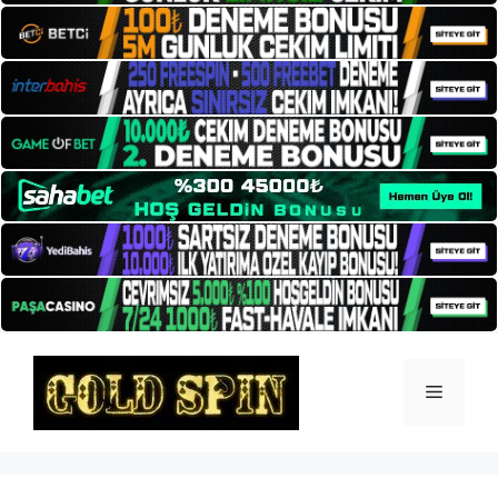
İçeriğe
atla
Menü