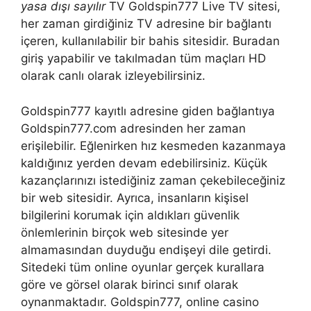
yasa dışı sayılır
TV Goldspin777 Live TV sitesi,
her zaman girdiğiniz TV adresine bir bağlantı
içeren, kullanılabilir bir bahis sitesidir. Buradan
giriş yapabilir ve takılmadan tüm maçları HD
olarak canlı olarak izleyebilirsiniz.
Goldspin777 kayıtlı adresine giden bağlantıya
Goldspin777.com adresinden her zaman
erişilebilir. Eğlenirken hız kesmeden kazanmaya
kaldığınız yerden devam edebilirsiniz. Küçük
kazançlarınızı istediğiniz zaman çekebileceğiniz
bir web sitesidir. Ayrıca, insanların kişisel
bilgilerini korumak için aldıkları güvenlik
önlemlerinin birçok web sitesinde yer
almamasından duyduğu endişeyi dile getirdi.
Sitedeki tüm online oyunlar gerçek kurallara
göre ve görsel olarak birinci sınıf olarak
oynanmaktadır. Goldspin777, online casino