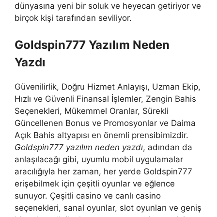
dünyasına yeni bir soluk ve heyecan getiriyor ve
birçok kişi tarafından seviliyor.
Goldspin777 Yazılım Neden
Yazdı
Güvenilirlik, Doğru Hizmet Anlayışı, Uzman Ekip,
Hızlı ve Güvenli Finansal İşlemler, Zengin Bahis
Seçenekleri, Mükemmel Oranlar, Sürekli
Güncellenen Bonus ve Promosyonlar ve Daima
Açık Bahis altyapısı en önemli prensibimizdir.
Goldspin777 yazılım neden yazdı
, adından da
anlaşılacağı gibi, uyumlu mobil uygulamalar
aracılığıyla her zaman, her yerde Goldspin777
erişebilmek için çeşitli oyunlar ve eğlence
sunuyor. Çeşitli casino ve canlı casino
seçenekleri, sanal oyunlar, slot oyunları ve geniş