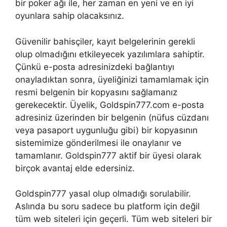
bir poker ağı ile, her zaman en yeni ve en iyi
oyunlara sahip olacaksınız.
Güvenilir bahisçiler, kayıt belgelerinin gerekli
olup olmadığını etkileyecek yazılımlara sahiptir.
Çünkü e-posta adresinizdeki bağlantıyı
onayladıktan sonra, üyeliğinizi tamamlamak için
resmi belgenin bir kopyasını sağlamanız
gerekecektir. Üyelik, Goldspin777.com e-posta
adresiniz üzerinden bir belgenin (nüfus cüzdanı
veya pasaport uygunluğu gibi) bir kopyasının
sistemimize gönderilmesi ile onaylanır ve
tamamlanır. Goldspin777 aktif bir üyesi olarak
birçok avantaj elde edersiniz.
Goldspin777 yasal olup olmadığı sorulabilir.
Aslında bu soru sadece bu platform için değil
tüm web siteleri için geçerli. Tüm web siteleri bir