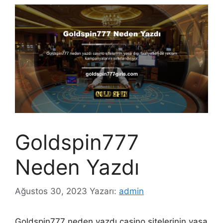
Goldspin777
Neden Yazdı
Ağustos 30, 2023
Yazarı:
admin
Goldspin777 neden yazdı casino sitelerinin yasa