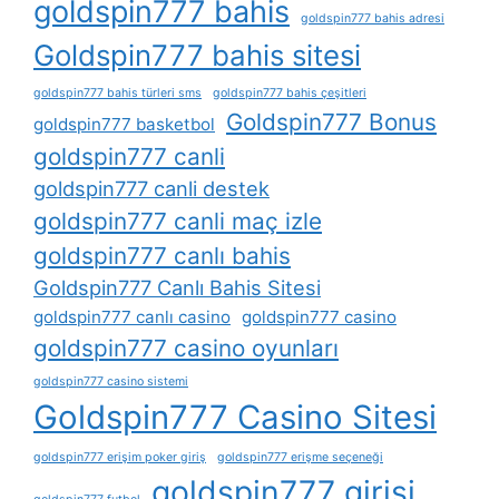
goldspin777 bahis
goldspin777 bahis adresi
Goldspin777 bahis sitesi
goldspin777 bahis türleri sms
goldspin777 bahis çeşitleri
Goldspin777 Bonus
goldspin777 basketbol
goldspin777 canli
goldspin777 canli destek
goldspin777 canli maç izle
goldspin777 canlı bahis
Goldspin777 Canlı Bahis Sitesi
goldspin777 canlı casino
goldspin777 casino
goldspin777 casino oyunları
goldspin777 casino sistemi
Goldspin777 Casino Sitesi
goldspin777 erişim poker giriş
goldspin777 erişme seçeneği
goldspin777 girisi