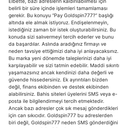
Elbette, bazı adreslerin kaldırılabilmesi için
belirli bir süre içinde işlemleri tamamlaması
gerekir. Bu konuyu “Pay Goldspin777?” başlığı
altında ele almak istiyoruz. Endişelenmeyin,
istediğiniz zaman bir istek oluşturabilirsiniz. Bu
konuda sizi salıvermeyi tercih ederler ve bunu
da başardılar. Aslında aradığınız firmayı ve
neden tavsiye ettiğimizi daha iyi anlayacaksınız.
Bu marka yeni dönemde taleplerinizi daha iyi
karşılayabilir ve sizi tatmin edebilir. Maddi sıkıntı
yaşamazsınız ancak kendinizi daha değerli ve
güvende hissedersiniz. Ek ayrıntıları bizden
değil, finans ekibinden ve destek ekibinden
alabilirsiniz. Bahis siteleri üyelerini SMS veya e-
posta ile bilgilendirmeyi tercih etmektedir.
Ancak bazı adresler çok sık mesaj gönderdikleri
için can sıkıcıdır. Goldspin777 bu adreslerden
biri değil, Goldspin777 neden SMS gönderdiğini