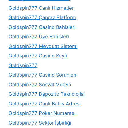
Goldspin777 Canlı Hizmetler
Goldspin777 Çapraz Platform
Goldspin777 Casino Bahisleri
Goldspin777 Üye Bahisleri
Goldspin777 Mevduat Sistemi
Goldspin777 Casino Keyfi
Goldspin777
Goldspin777 Casino Sorunları
Goldspin777 Sosyal Medya
Goldspin777 Depozito Teknolojisi
Goldspin777 Canlı Bahis Adresi
Goldspin777 Poker Numarası
Goldspin777 Sektör İşbirliği