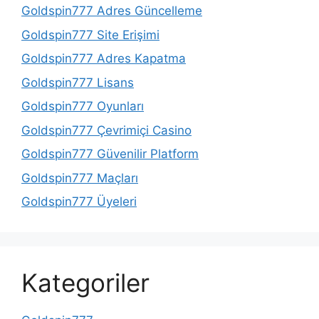
Goldspin777 Adres Güncelleme
Goldspin777 Site Erişimi
Goldspin777 Adres Kapatma
Goldspin777 Lisans
Goldspin777 Oyunları
Goldspin777 Çevrimiçi Casino
Goldspin777 Güvenilir Platform
Goldspin777 Maçları
Goldspin777 Üyeleri
Kategoriler