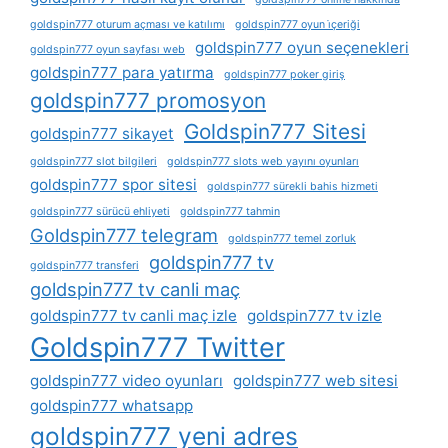
goldspin777 oturum açması ve katılımı
goldspin777 oyun i̇çeriği
goldspin777 oyun seçenekleri
goldspin777 oyun sayfası web
goldspin777 para yatırma
goldspin777 poker giriş
goldspin777 promosyon
Goldspin777 Sitesi
goldspin777 sikayet
goldspin777 slot bilgileri
goldspin777 slots web yayını oyunları
goldspin777 spor sitesi
goldspin777 sürekli bahis hizmeti
goldspin777 sürücü ehliyeti
goldspin777 tahmin
Goldspin777 telegram
goldspin777 temel zorluk
goldspin777 tv
goldspin777 transferi
goldspin777 tv canli maç
goldspin777 tv canli maç izle
goldspin777 tv izle
Goldspin777 Twitter
goldspin777 video oyunları
goldspin777 web sitesi
goldspin777 whatsapp
goldspin777 yeni adres