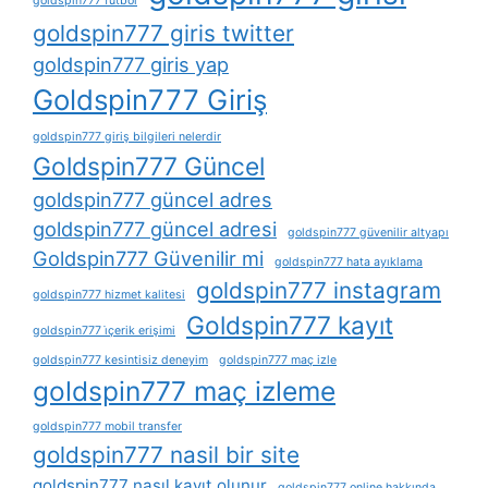
goldspin777 futbol
goldspin777 giris twitter
goldspin777 giris yap
Goldspin777 Giriş
goldspin777 giriş bilgileri nelerdir
Goldspin777 Güncel
goldspin777 güncel adres
goldspin777 güncel adresi
goldspin777 güvenilir altyapı
Goldspin777 Güvenilir mi
goldspin777 hata ayıklama
goldspin777 instagram
goldspin777 hizmet kalitesi
Goldspin777 kayıt
goldspin777 i̇çerik erişimi
goldspin777 kesintisiz deneyim
goldspin777 maç izle
goldspin777 maç izleme
goldspin777 mobil transfer
goldspin777 nasil bir site
goldspin777 nasıl kayıt olunur
goldspin777 online hakkında