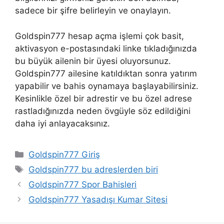
sadece bir şifre belirleyin ve onaylayın.
Goldspin777 hesap açma işlemi çok basit,
aktivasyon e-postasındaki linke tıkladığınızda
bu büyük ailenin bir üyesi oluyorsunuz.
Goldspin777 ailesine katıldıktan sonra yatırım
yapabilir ve bahis oynamaya başlayabilirsiniz.
Kesinlikle özel bir adrestir ve bu özel adrese
rastladığınızda neden övgüyle söz edildiğini
daha iyi anlayacaksınız.
Kategoriler
Goldspin777 Giriş
Etiketler
Goldspin777 bu adreslerden biri
Yazı
Goldspin777 Spor Bahisleri
dolaşımı
Goldspin777 Yasadışı Kumar Sitesi