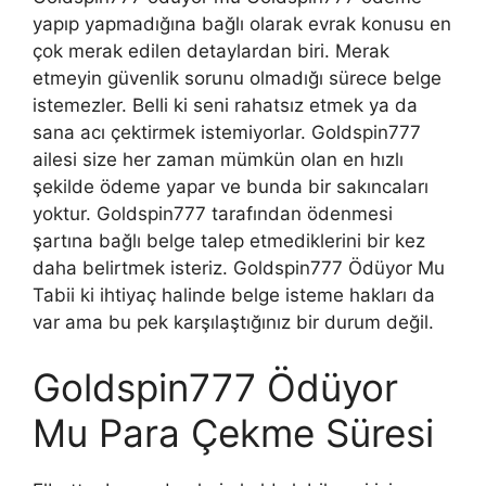
yapıp yapmadığına bağlı olarak evrak konusu en
çok merak edilen detaylardan biri. Merak
etmeyin güvenlik sorunu olmadığı sürece belge
istemezler. Belli ki seni rahatsız etmek ya da
sana acı çektirmek istemiyorlar. Goldspin777
ailesi size her zaman mümkün olan en hızlı
şekilde ödeme yapar ve bunda bir sakıncaları
yoktur. Goldspin777 tarafından ödenmesi
şartına bağlı belge talep etmediklerini bir kez
daha belirtmek isteriz. Goldspin777 Ödüyor Mu
Tabii ki ihtiyaç halinde belge isteme hakları da
var ama bu pek karşılaştığınız bir durum değil.
Goldspin777 Ödüyor
Mu Para Çekme Süresi