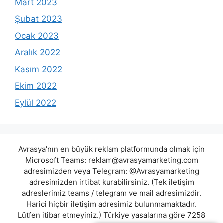
Mart 2023
Şubat 2023
Ocak 2023
Aralık 2022
Kasım 2022
Ekim 2022
Eylül 2022
Avrasya'nın en büyük reklam platformunda olmak için
Microsoft Teams:
reklam@avrasyamarketing.com
adresimizden veya Telegram: @Avrasyamarketing
adresimizden irtibat kurabilirsiniz. (Tek iletişim
adreslerimiz teams / telegram ve mail adresimizdir.
Harici hiçbir iletişim adresimiz bulunmamaktadır.
Lütfen itibar etmeyiniz.) Türkiye yasalarına göre 7258