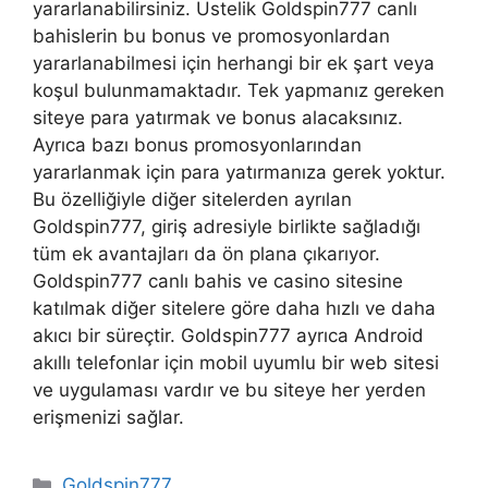
yararlanabilirsiniz. Üstelik Goldspin777 canlı
bahislerin bu bonus ve promosyonlardan
yararlanabilmesi için herhangi bir ek şart veya
koşul bulunmamaktadır. Tek yapmanız gereken
siteye para yatırmak ve bonus alacaksınız.
Ayrıca bazı bonus promosyonlarından
yararlanmak için para yatırmanıza gerek yoktur.
Bu özelliğiyle diğer sitelerden ayrılan
Goldspin777, giriş adresiyle birlikte sağladığı
tüm ek avantajları da ön plana çıkarıyor.
Goldspin777 canlı bahis ve casino sitesine
katılmak diğer sitelere göre daha hızlı ve daha
akıcı bir süreçtir. Goldspin777 ayrıca Android
akıllı telefonlar için mobil uyumlu bir web sitesi
ve uygulaması vardır ve bu siteye her yerden
erişmenizi sağlar.
Kategoriler
Goldspin777