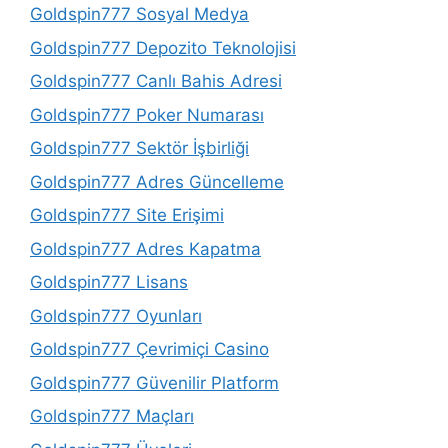
Goldspin777 Sosyal Medya
Goldspin777 Depozito Teknolojisi
Goldspin777 Canlı Bahis Adresi
Goldspin777 Poker Numarası
Goldspin777 Sektör İşbirliği
Goldspin777 Adres Güncelleme
Goldspin777 Site Erişimi
Goldspin777 Adres Kapatma
Goldspin777 Lisans
Goldspin777 Oyunları
Goldspin777 Çevrimiçi Casino
Goldspin777 Güvenilir Platform
Goldspin777 Maçları