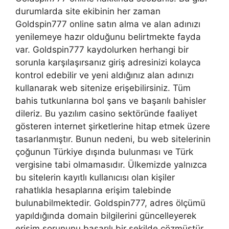
durumlarda site ekibinin her zaman
Goldspin777 online satın alma ve alan adınızı
yenilemeye hazır olduğunu belirtmekte fayda
var. Goldspin777 kaydolurken herhangi bir
sorunla karşılaşırsanız giriş adresinizi kolayca
kontrol edebilir ve yeni aldığınız alan adınızı
kullanarak web sitenize erişebilirsiniz. Tüm
bahis tutkunlarına bol şans ve başarılı bahisler
dileriz. Bu yazılım casino sektöründe faaliyet
gösteren internet şirketlerine hitap etmek üzere
tasarlanmıştır. Bunun nedeni, bu web sitelerinin
çoğunun Türkiye dışında bulunması ve Türk
vergisine tabi olmamasıdır. Ülkemizde yalnızca
bu sitelerin kayıtlı kullanıcısı olan kişiler
rahatlıkla hesaplarına erişim talebinde
bulunabilmektedir. Goldspin777, adres ölçümü
yapıldığında domain bilgilerini güncelleyerek
erişim sorununu başarılı bir şekilde çözmüştür.