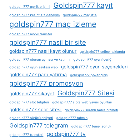
Goldspin777 kayıt
goldspin777 i̇çerik erişimi
goldspin777 kesintisiz deneyim
goldspin777 maç izle
goldspin777 maç izleme
goldspin777 mobil transfer
goldspin777 nasil bir site
goldspin777 nasıl kayıt olunur
goldspin777 online hakkında
goldspin777 oturum açması ve katılımı
goldspin777 oyun i̇çeriği
goldspin777 oyun seçenekleri
goldspin777 oyun sayfası web
goldspin777 para yatırma
goldspin777 poker giriş
goldspin777 promosyon
Goldspin777 Sitesi
goldspin777 sikayet
goldspin777 slot bilgileri
goldspin777 slots web yayını oyunları
goldspin777 spor sitesi
goldspin777 sürekli bahis hizmeti
goldspin777 sürücü ehliyeti
goldspin777 tahmin
Goldspin777 telegram
goldspin777 temel zorluk
goldspin777 tv
goldspin777 transferi