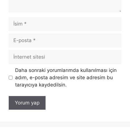
İsim
E-
posta
İnternet
sitesi
Daha sonraki yorumlarımda kullanılması için
adım, e-posta adresim ve site adresim bu
tarayıcıya kaydedilsin.