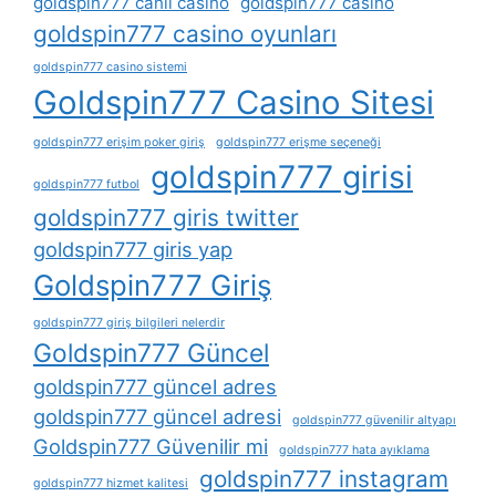
goldspin777 canlı casino
goldspin777 casino
goldspin777 casino oyunları
goldspin777 casino sistemi
Goldspin777 Casino Sitesi
goldspin777 erişim poker giriş
goldspin777 erişme seçeneği
goldspin777 girisi
goldspin777 futbol
goldspin777 giris twitter
goldspin777 giris yap
Goldspin777 Giriş
goldspin777 giriş bilgileri nelerdir
Goldspin777 Güncel
goldspin777 güncel adres
goldspin777 güncel adresi
goldspin777 güvenilir altyapı
Goldspin777 Güvenilir mi
goldspin777 hata ayıklama
goldspin777 instagram
goldspin777 hizmet kalitesi