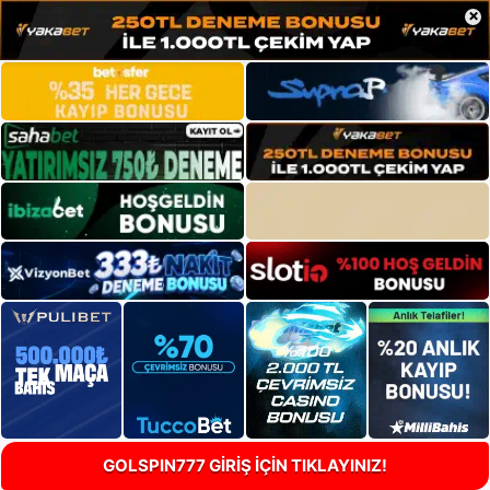
×
GOLSPIN777 GİRİŞ İÇİN TIKLAYINIZ!