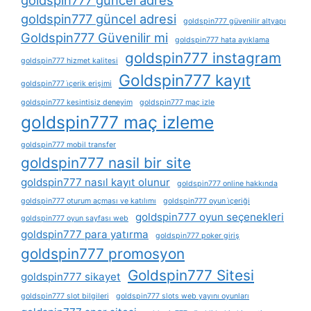
goldspin777 güncel adresi
goldspin777 güvenilir altyapı
Goldspin777 Güvenilir mi
goldspin777 hata ayıklama
goldspin777 instagram
goldspin777 hizmet kalitesi
Goldspin777 kayıt
goldspin777 i̇çerik erişimi
goldspin777 kesintisiz deneyim
goldspin777 maç izle
goldspin777 maç izleme
goldspin777 mobil transfer
goldspin777 nasil bir site
goldspin777 nasıl kayıt olunur
goldspin777 online hakkında
goldspin777 oturum açması ve katılımı
goldspin777 oyun i̇çeriği
goldspin777 oyun seçenekleri
goldspin777 oyun sayfası web
goldspin777 para yatırma
goldspin777 poker giriş
goldspin777 promosyon
Goldspin777 Sitesi
goldspin777 sikayet
goldspin777 slot bilgileri
goldspin777 slots web yayını oyunları