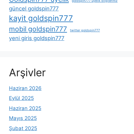
goldspin777 üyelik bilgileriniz
güncel goldspin777
kayit goldspin777
mobil goldspin777
twitter goldspin777
yeni giris goldspin777
Arşivler
Haziran 2026
Eylül 2025
Haziran 2025
Mayıs 2025
Şubat 2025