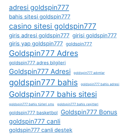
adresi goldspin777
bahis sitesi goldspin777
casino sitesi goldspin777
giris adresi goldspin777
girisi goldspin777
giris yap goldspin777
goldspin777
Goldspin777 Adres
goldspin777 adres bilgileri
Goldspin777 Adresi
goldspin777 adımlar
goldspin777 bahis
goldspin777 bahis adresi
Goldspin777 bahis sitesi
goldspin777 bahis türleri sms
goldspin777 bahis çeşitleri
Goldspin777 Bonus
goldspin777 basketbol
goldspin777 canli
goldspin777 canli destek