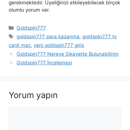
gerekmektedir. Üyeliğinizi etkileyebilecek birçok
olumlu yorum var.
Kategoriler
Goldspin777
Etiketler
goldspin777 para kazanma
,
goldspin777 tv
canli maç
,
yeni goldspin777 giriş
Yazı
Goldspin777 Nereye Şikayette Bulunabilirim
dolaşımı
Goldspin777 İncelemesi
Yorum yapın
Yorum