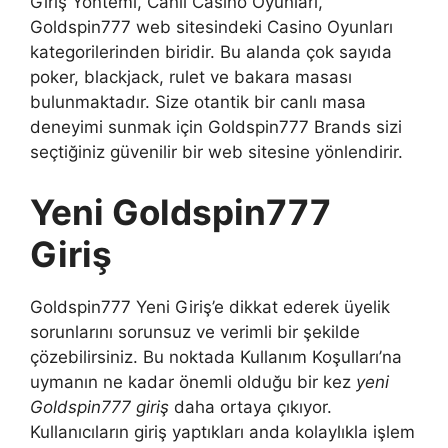
Giriş Yöntemi, Canlı Casino Oyunları,
Goldspin777 web sitesindeki Casino Oyunları
kategorilerinden biridir. Bu alanda çok sayıda
poker, blackjack, rulet ve bakara masası
bulunmaktadır. Size otantik bir canlı masa
deneyimi sunmak için Goldspin777 Brands sizi
seçtiğiniz güvenilir bir web sitesine yönlendirir.
Yeni Goldspin777
Giriş
Goldspin777 Yeni Giriş’e dikkat ederek üyelik
sorunlarını sorunsuz ve verimli bir şekilde
çözebilirsiniz. Bu noktada Kullanım Koşulları’na
uymanın ne kadar önemli olduğu bir kez
yeni
Goldspin777 giriş
daha ortaya çıkıyor.
Kullanıcıların giriş yaptıkları anda kolaylıkla işlem