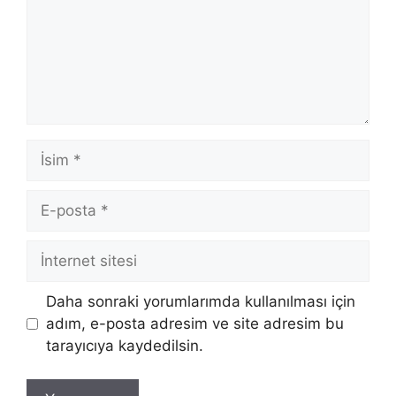
İsim
E-
posta
İnternet
sitesi
Daha sonraki yorumlarımda kullanılması için
adım, e-posta adresim ve site adresim bu
tarayıcıya kaydedilsin.