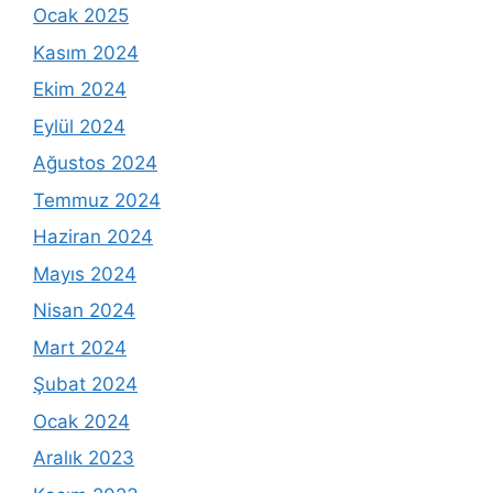
Ocak 2025
Kasım 2024
Ekim 2024
Eylül 2024
Ağustos 2024
Temmuz 2024
Haziran 2024
Mayıs 2024
Nisan 2024
Mart 2024
Şubat 2024
Ocak 2024
Aralık 2023