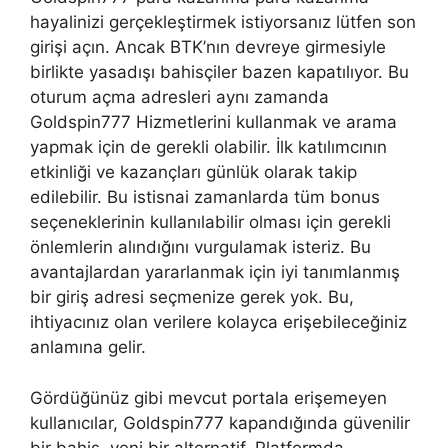
hayalinizi gerçekleştirmek istiyorsanız lütfen son
girişi açın. Ancak BTK’nın devreye girmesiyle
birlikte yasadışı bahisçiler bazen kapatılıyor. Bu
oturum açma adresleri aynı zamanda
Goldspin777 Hizmetlerini kullanmak ve arama
yapmak için de gerekli olabilir. İlk katılımcının
etkinliği ve kazançları günlük olarak takip
edilebilir. Bu istisnai zamanlarda tüm bonus
seçeneklerinin kullanılabilir olması için gerekli
önlemlerin alındığını vurgulamak isteriz. Bu
avantajlardan yararlanmak için iyi tanımlanmış
bir giriş adresi seçmenize gerek yok. Bu,
ihtiyacınız olan verilere kolayca erişebileceğiniz
anlamına gelir.
Gördüğünüz gibi mevcut portala erişemeyen
kullanıcılar, Goldspin777 kapandığında güvenilir
bir bahis, yeni bir alternatif. Platformda