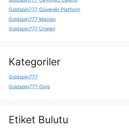
Goldspin777 Güvenilir Platform
Goldspin777 Maçları
Goldspin777 Üyeleri
Kategoriler
Goldspin777
Goldspin777 Giriş
Etiket Bulutu