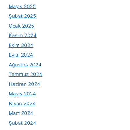
Mayıs 2025
Şubat 2025
Ocak 2025
Kasım 2024
Ekim 2024
Eylül 2024
Ağustos 2024
Temmuz 2024
Haziran 2024
Mayıs 2024
Nisan 2024
Mart 2024
Şubat 2024