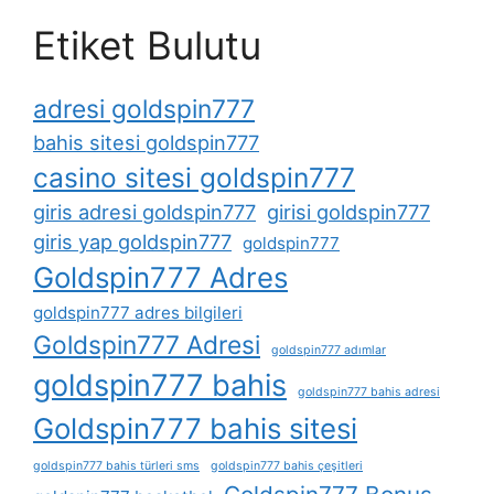
Etiket Bulutu
adresi goldspin777
bahis sitesi goldspin777
casino sitesi goldspin777
giris adresi goldspin777
girisi goldspin777
giris yap goldspin777
goldspin777
Goldspin777 Adres
goldspin777 adres bilgileri
Goldspin777 Adresi
goldspin777 adımlar
goldspin777 bahis
goldspin777 bahis adresi
Goldspin777 bahis sitesi
goldspin777 bahis türleri sms
goldspin777 bahis çeşitleri