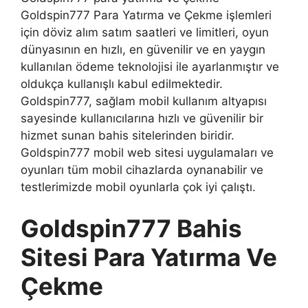
Goldspin777 Para Yatırma ve Çekme işlemleri
için döviz alım satım saatleri ve limitleri, oyun
dünyasının en hızlı, en güvenilir ve en yaygın
kullanılan ödeme teknolojisi ile ayarlanmıştır ve
oldukça kullanışlı kabul edilmektedir.
Goldspin777, sağlam mobil kullanım altyapısı
sayesinde kullanıcılarına hızlı ve güvenilir bir
hizmet sunan bahis sitelerinden biridir.
Goldspin777 mobil web sitesi uygulamaları ve
oyunları tüm mobil cihazlarda oynanabilir ve
testlerimizde mobil oyunlarla çok iyi çalıştı.
Goldspin777 Bahis
Sitesi Para Yatırma Ve
Çekme