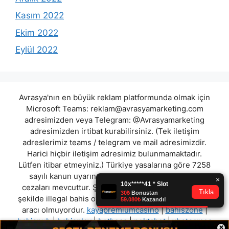
Kasım 2022
Ekim 2022
Eylül 2022
Avrasya'nın en büyük reklam platformunda olmak için
Microsoft Teams:
reklam@avrasyamarketing.com
adresimizden veya Telegram: @Avrasyamarketing
adresimizden irtibat kurabilirsiniz. (Tek iletişim
adreslerimiz teams / telegram ve mail adresimizdir.
Harici hiçbir iletişim adresimiz bulunmamaktadır.
Lütfen itibar etmeyiniz.) Türkiye yasalarına göre 7258
sayılı kanun uyarınca yasa dışı bahis oynamanın
cezaları mevcuttur. Şu an bulunduğunuz site hiç bir
şekilde illegal bahis oyunları oynatmıyor ve oynamaya
aracı olmuyordur.
kayapremiumcasino
|
bahiszone
|
bahispub
|
bahisplay
|
betboss
|
noktabet
|
xbetgames
×