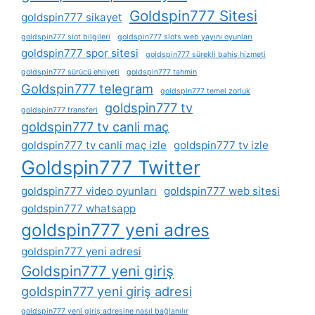
Goldspin777 Sitesi
goldspin777 sikayet
goldspin777 slot bilgileri
goldspin777 slots web yayını oyunları
goldspin777 spor sitesi
goldspin777 sürekli bahis hizmeti
goldspin777 sürücü ehliyeti
goldspin777 tahmin
Goldspin777 telegram
goldspin777 temel zorluk
goldspin777 tv
goldspin777 transferi
goldspin777 tv canli maç
goldspin777 tv canli maç izle
goldspin777 tv izle
Goldspin777 Twitter
goldspin777 video oyunları
goldspin777 web sitesi
goldspin777 whatsapp
goldspin777 yeni adres
goldspin777 yeni adresi
Goldspin777 yeni giriş
goldspin777 yeni giriş adresi
goldspin777 yeni giriş adresine nasıl bağlanılır