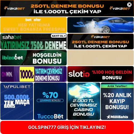
×
GOLSPIN777 GİRİŞ İÇİN TIKLAYINIZ!