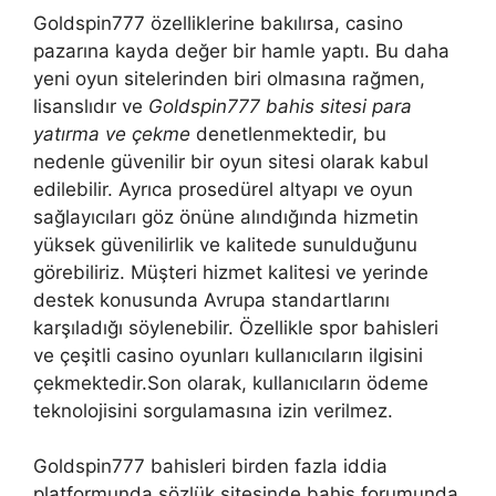
Goldspin777 özelliklerine bakılırsa, casino
pazarına kayda değer bir hamle yaptı. Bu daha
yeni oyun sitelerinden biri olmasına rağmen,
lisanslıdır ve
Goldspin777 bahis sitesi para
yatırma ve çekme
denetlenmektedir, bu
nedenle güvenilir bir oyun sitesi olarak kabul
edilebilir. Ayrıca prosedürel altyapı ve oyun
sağlayıcıları göz önüne alındığında hizmetin
yüksek güvenilirlik ve kalitede sunulduğunu
görebiliriz. Müşteri hizmet kalitesi ve yerinde
destek konusunda Avrupa standartlarını
karşıladığı söylenebilir. Özellikle spor bahisleri
ve çeşitli casino oyunları kullanıcıların ilgisini
çekmektedir.Son olarak, kullanıcıların ödeme
teknolojisini sorgulamasına izin verilmez.
Goldspin777 bahisleri birden fazla iddia
platformunda sözlük sitesinde bahis forumunda