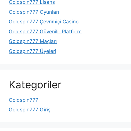
Goldspin777 Lisans
Goldspin777 Oyunları
Goldspin777 Çevrimiçi Casino
Goldspin777 Güvenilir Platform
Goldspin777 Maçları
Goldspin777 Üyeleri
Kategoriler
Goldspin777
Goldspin777 Giriş