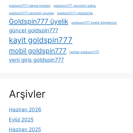
goldspin777 çekme limitleri
goldspin777 çevrimiçi bahis
goldspin777 çevrimiçi oyunlar
goldspin777 çözünürlük
Goldspin777 üyelik
goldspin777 üyelik bilgileriniz
güncel goldspin777
kayit goldspin777
mobil goldspin777
twitter goldspin777
yeni giris goldspin777
Arşivler
Haziran 2026
Eylül 2025
Haziran 2025