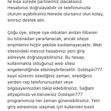
ile kısa sürede partneriniz olacaksınız.
Hesabınızı doğrulayabilir ve telefonunuzla
oturum açabilirsiniz.Nerede olursanız olun kolay,
sınırsız destek alın.
Çoğu üye, siteye üye oldukları andan itibaren
bu istisnadan yararlanacak, ancak siteye
erişimlerini hiçbir şekilde kısıtlamayacaktır. Web
sitesindeki mevcut hesabınızı yeni giriş
adresiyle doğrulayabilirsiniz. Bu hesap,
kullanmakta olduğunuz web sitesi
engellendiğinde etkinleştirilecektir. Goldspin777
kayıt sürecini istediğiniz zaman, istediğiniz
yerden cep telefonunuzdan veya
bilgisayarınızdan takip edebilirsiniz. Sağlam
altyapımıza ve benzersiz Goldspin777
programımıza her zaman güvenebilirsiniz. Yeni
giriş adresinize ulaşmak için kullanılan basit