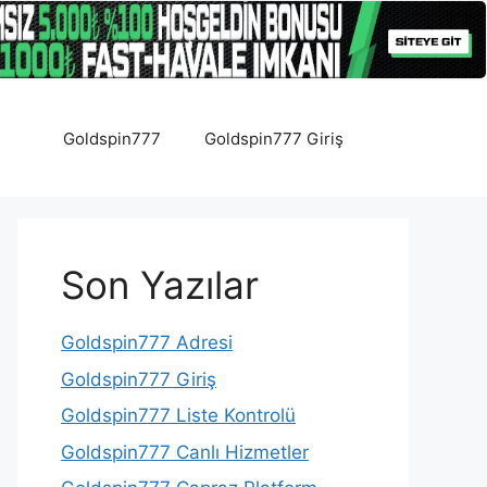
Goldspin777
Goldspin777 Giriş
Son Yazılar
Goldspin777 Adresi
Goldspin777 Giriş
Goldspin777 Liste Kontrolü
Goldspin777 Canlı Hizmetler