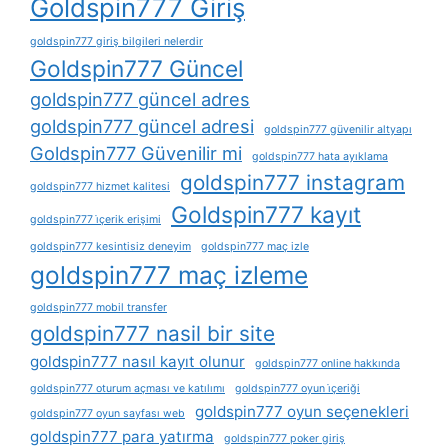
Goldspin777 Giriş
goldspin777 giriş bilgileri nelerdir
Goldspin777 Güncel
goldspin777 güncel adres
goldspin777 güncel adresi
goldspin777 güvenilir altyapı
Goldspin777 Güvenilir mi
goldspin777 hata ayıklama
goldspin777 instagram
goldspin777 hizmet kalitesi
Goldspin777 kayıt
goldspin777 i̇çerik erişimi
goldspin777 kesintisiz deneyim
goldspin777 maç izle
goldspin777 maç izleme
goldspin777 mobil transfer
goldspin777 nasil bir site
goldspin777 nasıl kayıt olunur
goldspin777 online hakkında
goldspin777 oturum açması ve katılımı
goldspin777 oyun i̇çeriği
goldspin777 oyun seçenekleri
goldspin777 oyun sayfası web
goldspin777 para yatırma
goldspin777 poker giriş