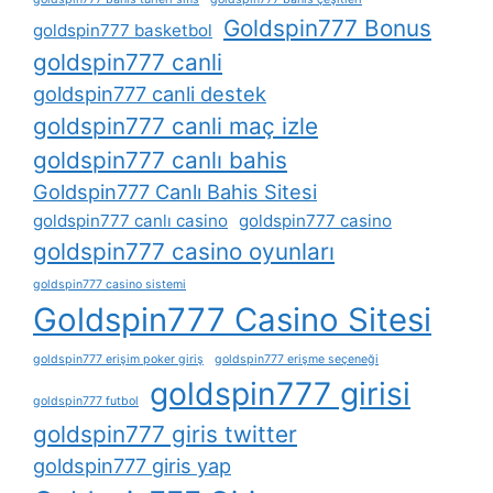
Goldspin777 Bonus
goldspin777 basketbol
goldspin777 canli
goldspin777 canli destek
goldspin777 canli maç izle
goldspin777 canlı bahis
Goldspin777 Canlı Bahis Sitesi
goldspin777 canlı casino
goldspin777 casino
goldspin777 casino oyunları
goldspin777 casino sistemi
Goldspin777 Casino Sitesi
goldspin777 erişim poker giriş
goldspin777 erişme seçeneği
goldspin777 girisi
goldspin777 futbol
goldspin777 giris twitter
goldspin777 giris yap