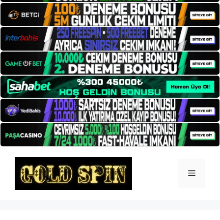
İçeriğe
atla
Menü