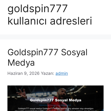
goldspin777
kullanıcı adresleri
Goldspin777 Sosyal
Medya
Haziran 9, 2026
Yazarı:
admin