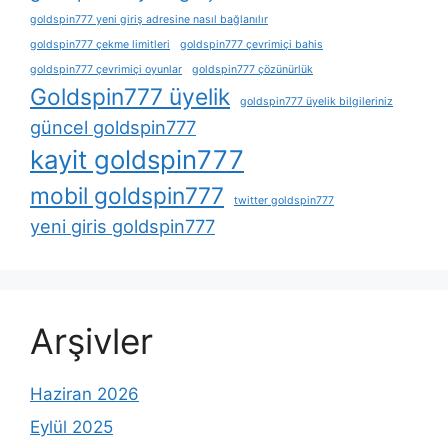
goldspin777 yeni giriş adresine nasıl bağlanılır
goldspin777 çekme limitleri
goldspin777 çevrimiçi bahis
goldspin777 çevrimiçi oyunlar
goldspin777 çözünürlük
Goldspin777 üyelik
goldspin777 üyelik bilgileriniz
güncel goldspin777
kayit goldspin777
mobil goldspin777
twitter goldspin777
yeni giris goldspin777
Arşivler
Haziran 2026
Eylül 2025