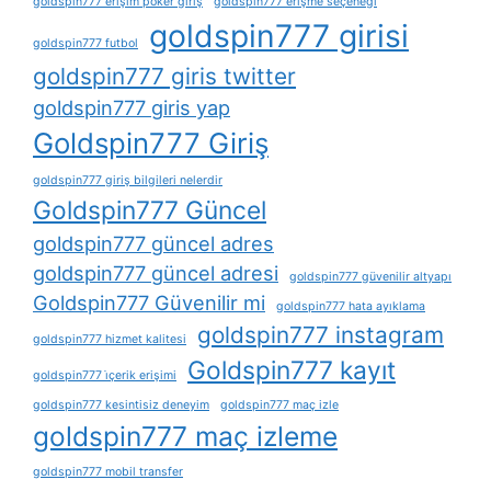
goldspin777 erişim poker giriş
goldspin777 erişme seçeneği
goldspin777 girisi
goldspin777 futbol
goldspin777 giris twitter
goldspin777 giris yap
Goldspin777 Giriş
goldspin777 giriş bilgileri nelerdir
Goldspin777 Güncel
goldspin777 güncel adres
goldspin777 güncel adresi
goldspin777 güvenilir altyapı
Goldspin777 Güvenilir mi
goldspin777 hata ayıklama
goldspin777 instagram
goldspin777 hizmet kalitesi
Goldspin777 kayıt
goldspin777 i̇çerik erişimi
goldspin777 kesintisiz deneyim
goldspin777 maç izle
goldspin777 maç izleme
goldspin777 mobil transfer