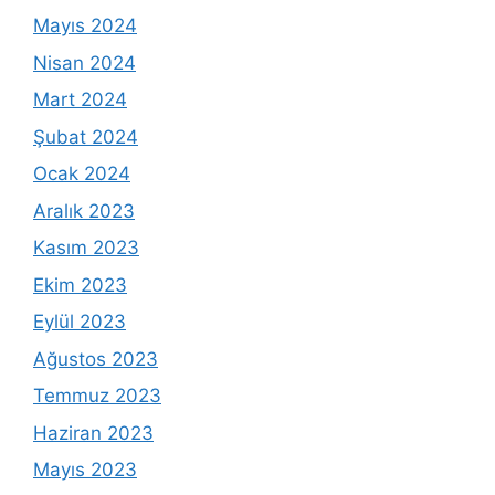
Mayıs 2024
Nisan 2024
Mart 2024
Şubat 2024
Ocak 2024
Aralık 2023
Kasım 2023
Ekim 2023
Eylül 2023
Ağustos 2023
Temmuz 2023
Haziran 2023
Mayıs 2023