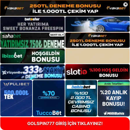
×
GOLSPIN777 GİRİŞ İÇİN TIKLAYINIZ!