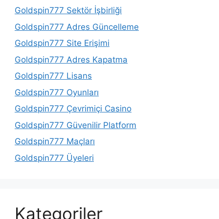
Goldspin777 Sektör İşbirliği
Goldspin777 Adres Güncelleme
Goldspin777 Site Erişimi
Goldspin777 Adres Kapatma
Goldspin777 Lisans
Goldspin777 Oyunları
Goldspin777 Çevrimiçi Casino
Goldspin777 Güvenilir Platform
Goldspin777 Maçları
Goldspin777 Üyeleri
Kategoriler