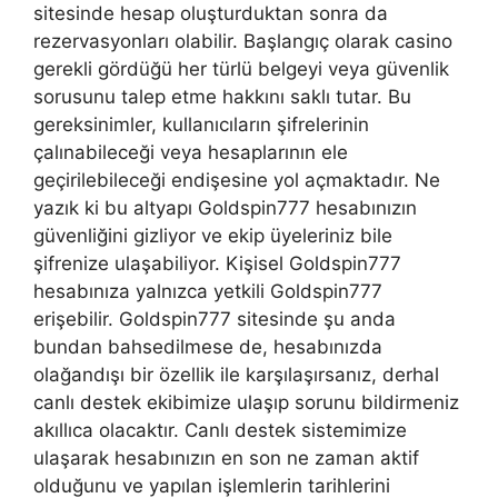
sitesinde hesap oluşturduktan sonra da
rezervasyonları olabilir. Başlangıç ​​olarak casino
gerekli gördüğü her türlü belgeyi veya güvenlik
sorusunu talep etme hakkını saklı tutar. Bu
gereksinimler, kullanıcıların şifrelerinin
çalınabileceği veya hesaplarının ele
geçirilebileceği endişesine yol açmaktadır. Ne
yazık ki bu altyapı Goldspin777 hesabınızın
güvenliğini gizliyor ve ekip üyeleriniz bile
şifrenize ulaşabiliyor. Kişisel Goldspin777
hesabınıza yalnızca yetkili Goldspin777
erişebilir. Goldspin777 sitesinde şu anda
bundan bahsedilmese de, hesabınızda
olağandışı bir özellik ile karşılaşırsanız, derhal
canlı destek ekibimize ulaşıp sorunu bildirmeniz
akıllıca olacaktır. Canlı destek sistemimize
ulaşarak hesabınızın en son ne zaman aktif
olduğunu ve yapılan işlemlerin tarihlerini