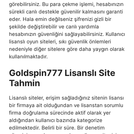
görebilirsiniz. Bu para çekme işlemi, hesabınızın
sürekli canlı destekle güvenilir kalmasını garanti
eder. Hala emin değilseniz şifrenizi gizli bir
şekilde değiştirebilir ve canlı yardımla
hesabınızın güvenliğini sağlayabilirsiniz. Kullanıcı
lisanslı oyun siteleri, sıkı güvenlik önlemleri
nedeniyle diğer sitelere göre daha yaygın olarak
kullanılmaktadır.
Goldspin777 Lisanslı Site
Tahmin
Lisanslı siteler, erişim sağladığınız sitenin lisansı
bir firmaya ait olduğundan ve lisanstan sorumlu
firma doğrulama sürecinde aktif olarak yer
aldığından kullanıcı bazında kategorize
edilmektedir. Belirli bir süre. Bir denetim