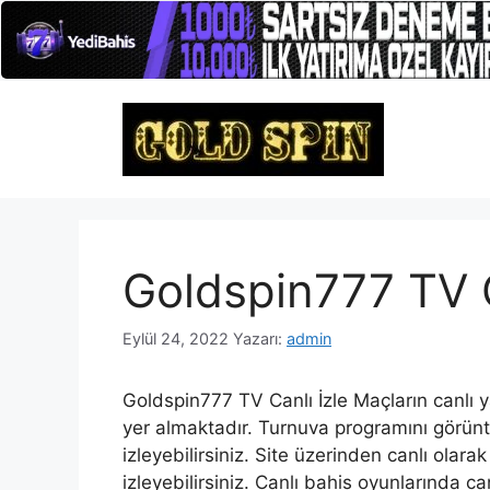
İçeriğe
atla
Goldspin777 TV C
Eylül 24, 2022
Yazarı:
admin
Goldspin777 TV Canlı İzle Maçların canlı yayı
yer almaktadır. Turnuva programını görünt
izleyebilirsiniz. Site üzerinden canlı olar
izleyebilirsiniz. Canlı bahis oyunlarında 