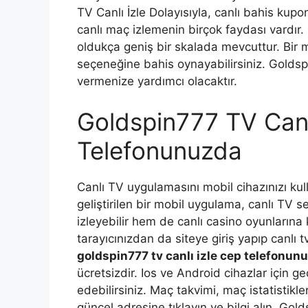
TV Canlı İzle Dolayısıyla, canlı bahis kupo
canlı maç izlemenin birçok faydası vardır. 
oldukça geniş bir skalada mevcuttur. Bir
seçeneğine bahis oynayabilirsiniz. Goldsp
vermenize yardımcı olacaktır.
Goldspin777 TV Canl
Telefonunuzda
Canlı TV uygulamasını mobil cihazınızı kull
geliştirilen bir mobil uygulama, canlı TV s
izleyebilir hem de canlı casino oyunlarına 
tarayıcınızdan da siteye giriş yapıp canlı 
goldspin777 tv canlı izle cep telefonun
ücretsizdir. Ios ve Android cihazlar için geç
edebilirsiniz. Maç takvimi, maç istatistikle
güncel adresine tıklayın ve bilgi alın. G