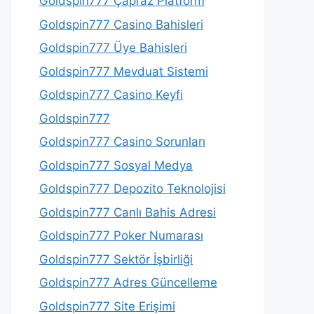
Goldspin777 Çapraz Platform
Goldspin777 Casino Bahisleri
Goldspin777 Üye Bahisleri
Goldspin777 Mevduat Sistemi
Goldspin777 Casino Keyfi
Goldspin777
Goldspin777 Casino Sorunları
Goldspin777 Sosyal Medya
Goldspin777 Depozito Teknolojisi
Goldspin777 Canlı Bahis Adresi
Goldspin777 Poker Numarası
Goldspin777 Sektör İşbirliği
Goldspin777 Adres Güncelleme
Goldspin777 Site Erişimi