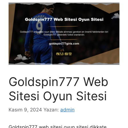
Goldspin777 Web
Sitesi Oyun Sitesi
Kasım 9, 2024
Yazarı:
admin
Goldspin777 web sitesi oyun sitesi dikkate