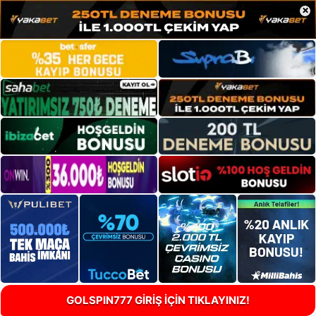
×
GOLSPIN777 GİRİŞ İÇİN TIKLAYINIZ!