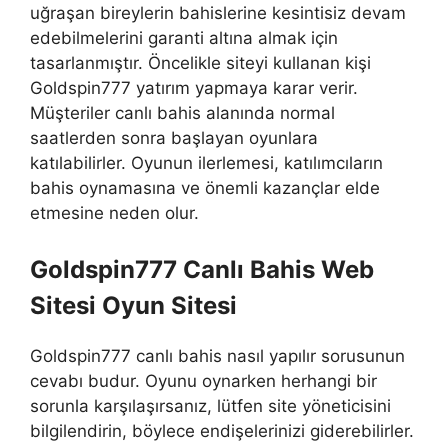
uğraşan bireylerin bahislerine kesintisiz devam
edebilmelerini garanti altına almak için
tasarlanmıştır. Öncelikle siteyi kullanan kişi
Goldspin777 yatırım yapmaya karar verir.
Müşteriler canlı bahis alanında normal
saatlerden sonra başlayan oyunlara
katılabilirler. Oyunun ilerlemesi, katılımcıların
bahis oynamasına ve önemli kazançlar elde
etmesine neden olur.
Goldspin777 Canlı Bahis Web
Sitesi Oyun Sitesi
Goldspin777 canlı bahis nasıl yapılır sorusunun
cevabı budur. Oyunu oynarken herhangi bir
sorunla karşılaşırsanız, lütfen site yöneticisini
bilgilendirin, böylece endişelerinizi giderebilirler.