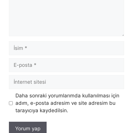
İsim
E-
posta
İnternet
sitesi
Daha sonraki yorumlarımda kullanılması için
adım, e-posta adresim ve site adresim bu
tarayıcıya kaydedilsin.