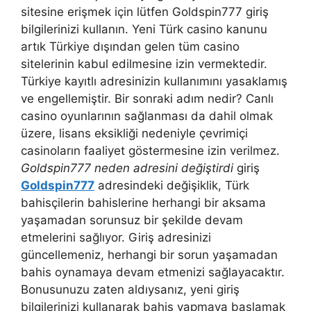
sitesine erişmek için lütfen Goldspin777 giriş
bilgilerinizi kullanın. Yeni Türk casino kanunu
artık Türkiye dışından gelen tüm casino
sitelerinin kabul edilmesine izin vermektedir.
Türkiye kayıtlı adresinizin kullanımını yasaklamış
ve engellemiştir. Bir sonraki adım nedir? Canlı
casino oyunlarının sağlanması da dahil olmak
üzere, lisans eksikliği nedeniyle çevrimiçi
casinoların faaliyet göstermesine izin verilmez.
Goldspin777 neden adresini değiştirdi
giriş
Goldspin777
adresindeki değişiklik, Türk
bahisçilerin bahislerine herhangi bir aksama
yaşamadan sorunsuz bir şekilde devam
etmelerini sağlıyor. Giriş adresinizi
güncellemeniz, herhangi bir sorun yaşamadan
bahis oynamaya devam etmenizi sağlayacaktır.
Bonusunuzu zaten aldıysanız, yeni giriş
bilgilerinizi kullanarak bahis yapmaya başlamak