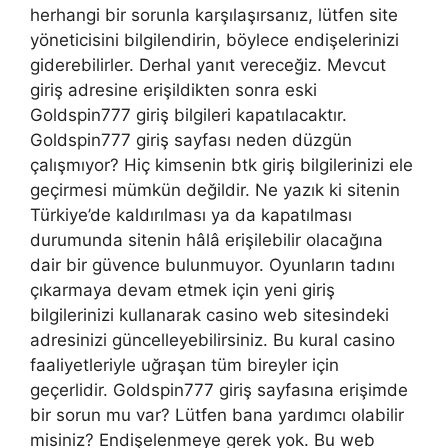
herhangi bir sorunla karşılaşırsanız, lütfen site
yöneticisini bilgilendirin, böylece endişelerinizi
giderebilirler. Derhal yanıt vereceğiz. Mevcut
giriş adresine erişildikten sonra eski
Goldspin777 giriş bilgileri kapatılacaktır.
Goldspin777 giriş sayfası neden düzgün
çalışmıyor? Hiç kimsenin btk giriş bilgilerinizi ele
geçirmesi mümkün değildir. Ne yazık ki sitenin
Türkiye’de kaldırılması ya da kapatılması
durumunda sitenin hâlâ erişilebilir olacağına
dair bir güvence bulunmuyor. Oyunların tadını
çıkarmaya devam etmek için yeni giriş
bilgilerinizi kullanarak casino web sitesindeki
adresinizi güncelleyebilirsiniz. Bu kural casino
faaliyetleriyle uğraşan tüm bireyler için
geçerlidir. Goldspin777 giriş sayfasına erişimde
bir sorun mu var? Lütfen bana yardımcı olabilir
misiniz? Endişelenmeye gerek yok. Bu web