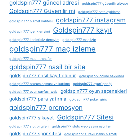
goldspin777 güncel adresi
goldspin777 güvenilir altyapı
Goldspin777 Güvenilir mi
goldspin777 hata ayıklama
goldspin777 instagram
goldspin777 hizmet kalitesi
Goldspin777 kayıt
goldspin777 i̇çerik erişimi
goldspin777 kesintisiz deneyim
goldspin777 maç izle
goldspin777 maç izleme
goldspin777 mobil transfer
goldspin777 nasil bir site
goldspin777 nasıl kayıt olunur
goldspin777 online hakkında
goldspin777 oturum açması ve katılımı
goldspin777 oyun i̇çeriği
goldspin777 oyun seçenekleri
goldspin777 oyun sayfası web
goldspin777 para yatırma
goldspin777 poker giriş
goldspin777 promosyon
Goldspin777 Sitesi
goldspin777 sikayet
goldspin777 slot bilgileri
goldspin777 slots web yayını oyunları
goldspin777 spor sitesi
goldspin777 sürekli bahis hizmeti