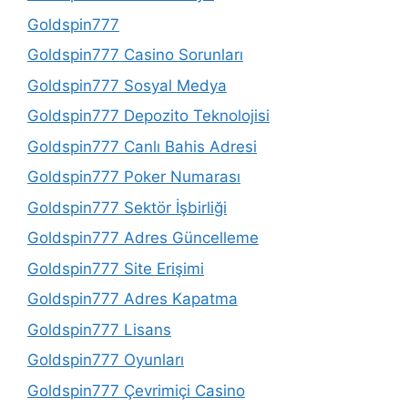
Goldspin777
Goldspin777 Casino Sorunları
Goldspin777 Sosyal Medya
Goldspin777 Depozito Teknolojisi
Goldspin777 Canlı Bahis Adresi
Goldspin777 Poker Numarası
Goldspin777 Sektör İşbirliği
Goldspin777 Adres Güncelleme
Goldspin777 Site Erişimi
Goldspin777 Adres Kapatma
Goldspin777 Lisans
Goldspin777 Oyunları
Goldspin777 Çevrimiçi Casino