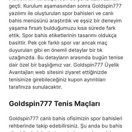
geçti. Kurulum aşamasından sonra Goldspin777
yazılımı ile oluşturulan spor bahisleri ve canlı
bahis menüsünü araştırdık ve eşsiz bir deneyim
yaşama fırsatı bulduğumuzu kısa sürede fark
ettik. Spor bahis etiketlerinin tasarımı oldukça
basittir. Pek çok farklı spor var ancak maç
duyuruları gibi en önemli detaylar bir tık
uzağınızda. Bu detayların arasında bugün tenise
dair özel bir başlığımız var. Goldspin777 Üyelik
Avantajları web sitesini ziyaret ettiğinizde
tenisinize girebileceğiniz kupon ayrıntıları
tarafınıza sunulacaktır.
Goldspin777 Tenis Maçları
Goldspin777 canlı bahis ofisimizin spor bahisleri
rehberinde takip edebilirsiniz. Şu anda bu bahis