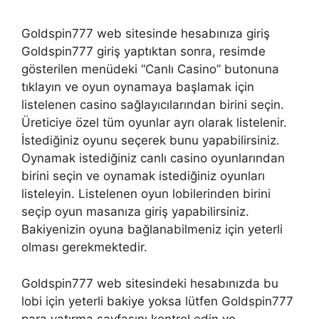
Goldspin777 web sitesinde hesabınıza giriş
Goldspin777 giriş yaptıktan sonra, resimde
gösterilen menüdeki “Canlı Casino” butonuna
tıklayın ve oyun oynamaya başlamak için
listelenen casino sağlayıcılarından birini seçin.
Üreticiye özel tüm oyunlar ayrı olarak listelenir.
İstediğiniz oyunu seçerek bunu yapabilirsiniz.
Oynamak istediğiniz canlı casino oyunlarından
birini seçin ve oynamak istediğiniz oyunları
listeleyin. Listelenen oyun lobilerinden birini
seçip oyun masanıza giriş yapabilirsiniz.
Bakiyenizin oyuna bağlanabilmeniz için yeterli
olması gerekmektedir.
Goldspin777 web sitesindeki hesabınızda bu
lobi için yeterli bakiye yoksa lütfen Goldspin777
para yatırma sayfasını kontrol edin ve