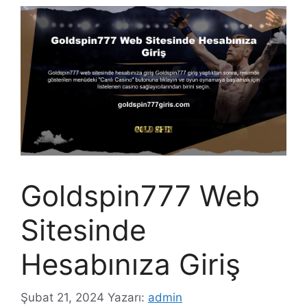
Goldspin777 Web
Sitesinde
Hesabınıza Giriş
Şubat 21, 2024
Yazarı:
admin