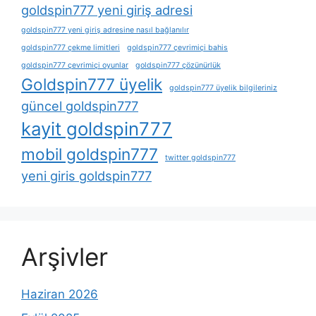
goldspin777 yeni giriş adresi
goldspin777 yeni giriş adresine nasıl bağlanılır
goldspin777 çekme limitleri
goldspin777 çevrimiçi bahis
goldspin777 çevrimiçi oyunlar
goldspin777 çözünürlük
Goldspin777 üyelik
goldspin777 üyelik bilgileriniz
güncel goldspin777
kayit goldspin777
mobil goldspin777
twitter goldspin777
yeni giris goldspin777
Arşivler
Haziran 2026