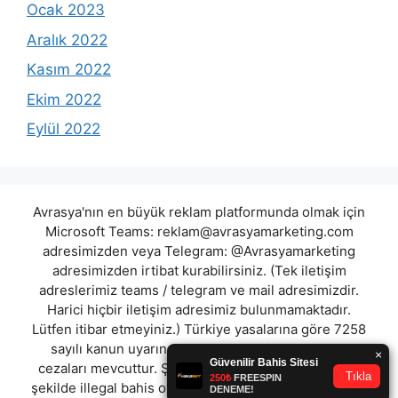
Ocak 2023
Aralık 2022
Kasım 2022
Ekim 2022
Eylül 2022
Avrasya'nın en büyük reklam platformunda olmak için
Microsoft Teams:
reklam@avrasyamarketing.com
adresimizden veya Telegram: @Avrasyamarketing
adresimizden irtibat kurabilirsiniz. (Tek iletişim
adreslerimiz teams / telegram ve mail adresimizdir.
Harici hiçbir iletişim adresimiz bulunmamaktadır.
Lütfen itibar etmeyiniz.) Türkiye yasalarına göre 7258
sayılı kanun uyarınca yasa dışı bahis oynamanın
cezaları mevcuttur. Şu an bulunduğunuz site hiç bir
şekilde illegal bahis oyunları oynatmıyor ve oynamaya