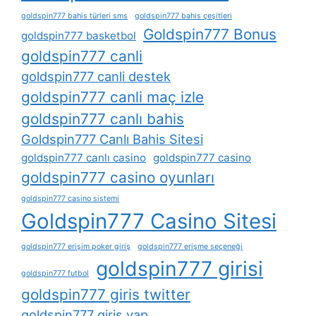
goldspin777 bahis türleri sms
goldspin777 bahis çeşitleri
Goldspin777 Bonus
goldspin777 basketbol
goldspin777 canli
goldspin777 canli destek
goldspin777 canli maç izle
goldspin777 canlı bahis
Goldspin777 Canlı Bahis Sitesi
goldspin777 canlı casino
goldspin777 casino
goldspin777 casino oyunları
goldspin777 casino sistemi
Goldspin777 Casino Sitesi
goldspin777 erişim poker giriş
goldspin777 erişme seçeneği
goldspin777 girisi
goldspin777 futbol
goldspin777 giris twitter
goldspin777 giris yap