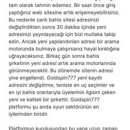
tam olarak tahmin edemez. Bir saat önce giriş
yaptığınız web sitesine artık erişemeyebilirsiniz.
Bu nedenle canlı bahis sitesi adresinizi
değiştirdikten sonra 30 dakika içinde yeni
adresinizi yayınlayacağı için bizi mutlaka takip
edin. Ancak yeni yapılandırılan adresi bir arama
motorunda bulmaya çalışırsanız hayal kırıklığına
uğrayacaksınız. Birkaç gün sonra bahis
şirketinin yeni adresi artık arama motorlarında
görünmeyecektir. Bu dönemde sitenin adresi
yine engellendi.
Goldspin777 yeni kayıtlı
adresini değiştirme
, teniste en uç seçimler ve
en iyi bahis oranlarıyla üyelerinin ilgisini çeken
yeni ve kaliteli bir şirkettir. Goldspin777
platformu şu anda oyun sektörünün en
iyilerinden biridir.
Platformun kuruluşundan bu yana uzun zaman