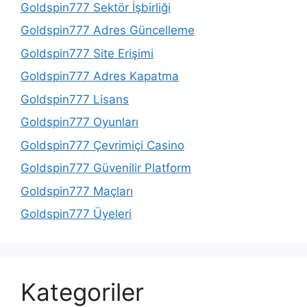
Goldspin777 Sektör İşbirliği
Goldspin777 Adres Güncelleme
Goldspin777 Site Erişimi
Goldspin777 Adres Kapatma
Goldspin777 Lisans
Goldspin777 Oyunları
Goldspin777 Çevrimiçi Casino
Goldspin777 Güvenilir Platform
Goldspin777 Maçları
Goldspin777 Üyeleri
Kategoriler