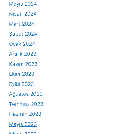
Mayıs 2024
Nisan 2024
Mart 2024
Şubat 2024
Ocak 2024
Aralık 2023
Kasım 2023
Ekim 2023
Eylül 2023
Ağustos 2023
Temmuz 2023
Haziran 2023
Mayıs 2023