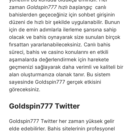
zaman
Goldspin777 hızlı başlangıç
​​ canlı
bahislerden geçeceğiniz için sohbet girişinin
düzeni de hızlı bir şekilde uygulanabilir. Bunun
için de emin adımlarla ilerleme şansına sahip
olacak ve bahis oynayarak size sunulan birçok
fırsattan yararlanabileceksiniz. Canlı bahis
süreci, bahis ve casino konularını en etkili
aşamalarda değerlendirmek için harekete
geçmenizi sağlayarak daha verimli ve kaliteli bir
alan oluşturmanıza olanak tanır. Bu sistem
sayesinde Goldspin777 gerçek etkisini
göreceksiniz.
Goldspin777 Twitter
Goldspin777 Twitter her zaman yüksek gelir
elde edebilirler. Bahis sitelerinin profesyonel