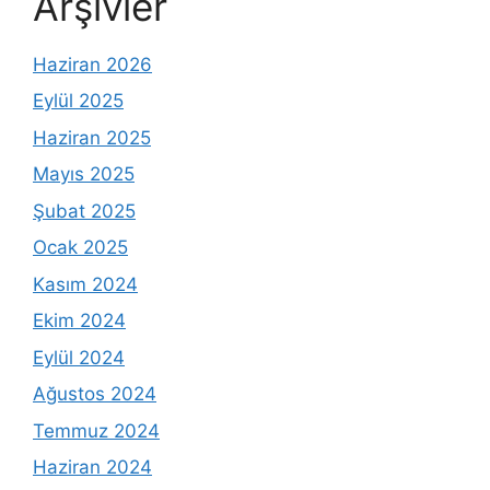
Arşivler
Haziran 2026
Eylül 2025
Haziran 2025
Mayıs 2025
Şubat 2025
Ocak 2025
Kasım 2024
Ekim 2024
Eylül 2024
Ağustos 2024
Temmuz 2024
Haziran 2024