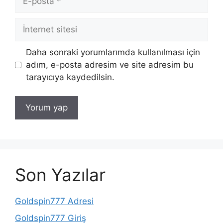
posta
İnternet
sitesi
Daha sonraki yorumlarımda kullanılması için
adım, e-posta adresim ve site adresim bu
tarayıcıya kaydedilsin.
Son Yazılar
Goldspin777 Adresi
Goldspin777 Giriş