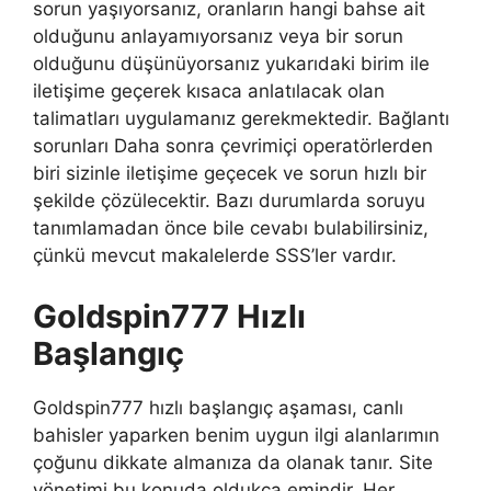
sorun yaşıyorsanız, oranların hangi bahse ait
olduğunu anlayamıyorsanız veya bir sorun
olduğunu düşünüyorsanız yukarıdaki birim ile
iletişime geçerek kısaca anlatılacak olan
talimatları uygulamanız gerekmektedir. Bağlantı
sorunları Daha sonra çevrimiçi operatörlerden
biri sizinle iletişime geçecek ve sorun hızlı bir
şekilde çözülecektir. Bazı durumlarda soruyu
tanımlamadan önce bile cevabı bulabilirsiniz,
çünkü mevcut makalelerde SSS’ler vardır.
Goldspin777 Hızlı
Başlangıç ​​
Goldspin777 hızlı başlangıç ​​aşaması, canlı
bahisler yaparken benim uygun ilgi alanlarımın
çoğunu dikkate almanıza da olanak tanır. Site
yönetimi bu konuda oldukça emindir. Her