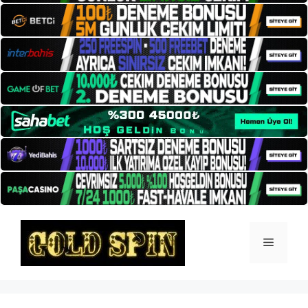
İçeriğe
atla
Menü