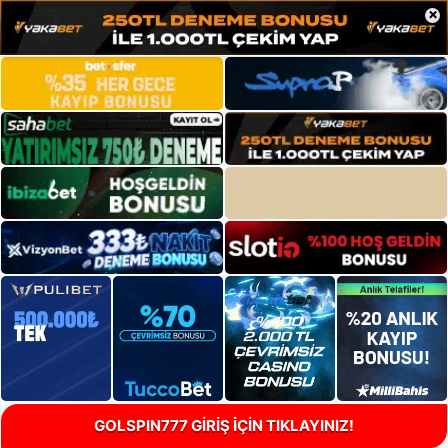
×
GOLSPIN777 GİRİŞ İÇİN TIKLAYINIZ!