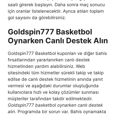
saati girerek başlayın. Daha sonra maç sonucu
için oranlar listelenecektir. Ayrıca atılan toplam
gol sayısını da görebilirsiniz.
Goldspin777 Basketbol
Oynarken Canlı Destek Alın
Goldspin777 Basketbol kuponları ve diğer bahis
fırsatlarından yararlanırken canlı destek
hizmetinden yardım alabilirsiniz. Web
sitesindeki tüm hizmetler sürekli takip ve takip
edilse de canlı destek hizmetinin anında yanıt
vermesi ve aşağıdaki durumlar oluştuğunda
kullanıcılara hızlı ve kolay çözümler sunması
müşteriler tarafından takdir edilmektedir.
Goldspin777 basketbol oynarken canlı destek
alın.
Programda bir sorun var. Bahis oynamakta