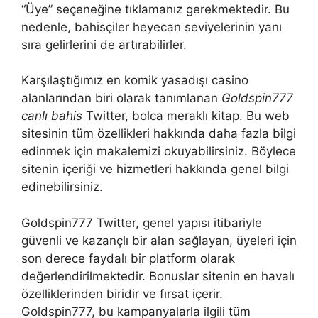
“Üye” seçeneğine tıklamanız gerekmektedir. Bu
nedenle, bahisçiler heyecan seviyelerinin yanı
sıra gelirlerini de artırabilirler.
Karşılaştığımız en komik yasadışı casino
alanlarından biri olarak tanımlanan
Goldspin777
canlı bahis
Twitter, bolca meraklı kitap. Bu web
sitesinin tüm özellikleri hakkında daha fazla bilgi
edinmek için makalemizi okuyabilirsiniz. Böylece
sitenin içeriği ve hizmetleri hakkında genel bilgi
edinebilirsiniz.
Goldspin777 Twitter, genel yapısı itibariyle
güvenli ve kazançlı bir alan sağlayan, üyeleri için
son derece faydalı bir platform olarak
değerlendirilmektedir. Bonuslar sitenin en havalı
özelliklerinden biridir ve fırsat içerir.
Goldspin777, bu kampanyalarla ilgili tüm