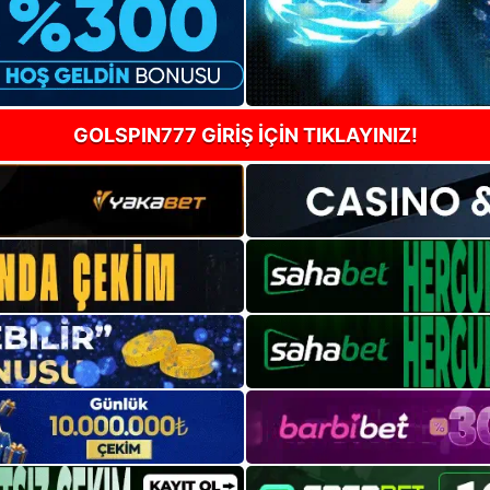
GOLSPIN777 GİRİŞ İÇİN TIKLAYINIZ!