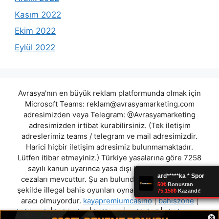
Kasım 2022
Ekim 2022
Eylül 2022
Avrasya'nın en büyük reklam platformunda olmak için
Microsoft Teams:
reklam@avrasyamarketing.com
adresimizden veya Telegram: @Avrasyamarketing
adresimizden irtibat kurabilirsiniz. (Tek iletişim
adreslerimiz teams / telegram ve mail adresimizdir.
Harici hiçbir iletişim adresimiz bulunmamaktadır.
Lütfen itibar etmeyiniz.) Türkiye yasalarına göre 7258
sayılı kanun uyarınca yasa dışı bahis oynamanın
cezaları mevcuttur. Şu an bulunduğunuz site hiç bir
şekilde illegal bahis oyunları oynatmıyor ve oynamaya
aracı olmuyordur.
kayapremiumcasino
|
bahiszone
|
bahispub
|
bahisplay
|
betboss
|
noktabet
|
xbetgames
×