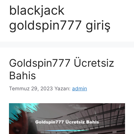
blackjack
goldspin777 giriş
Goldspin777 Ücretsiz
Bahis
Temmuz 29, 2023
Yazarı:
admin