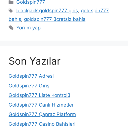
Kategoriler
Goldspin777
Etiketler
blackjack goldspin777 giriş
,
goldspin777
bahis
,
goldspin777 ücretsiz bahis
Yorum yap
Son Yazılar
Goldspin777 Adresi
Goldspin777 Giriş
Goldspin777 Liste Kontrolü
Goldspin777 Canlı Hizmetler
Goldspin777 Çapraz Platform
Goldspin777 Casino Bahisleri