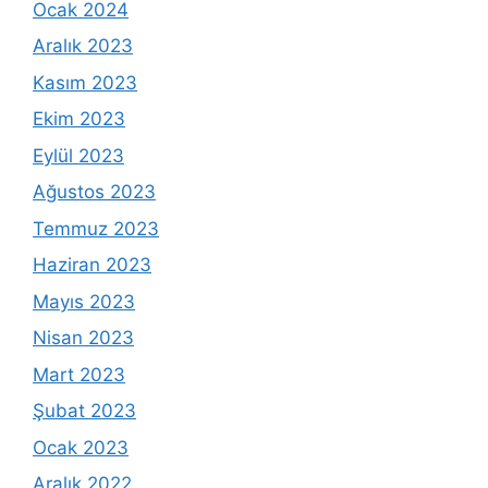
Ocak 2024
Aralık 2023
Kasım 2023
Ekim 2023
Eylül 2023
Ağustos 2023
Temmuz 2023
Haziran 2023
Mayıs 2023
Nisan 2023
Mart 2023
Şubat 2023
Ocak 2023
Aralık 2022