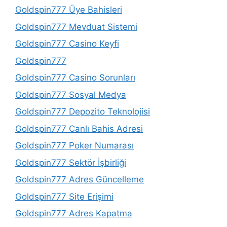
Goldspin777 Üye Bahisleri
Goldspin777 Mevduat Sistemi
Goldspin777 Casino Keyfi
Goldspin777
Goldspin777 Casino Sorunları
Goldspin777 Sosyal Medya
Goldspin777 Depozito Teknolojisi
Goldspin777 Canlı Bahis Adresi
Goldspin777 Poker Numarası
Goldspin777 Sektör İşbirliği
Goldspin777 Adres Güncelleme
Goldspin777 Site Erişimi
Goldspin777 Adres Kapatma