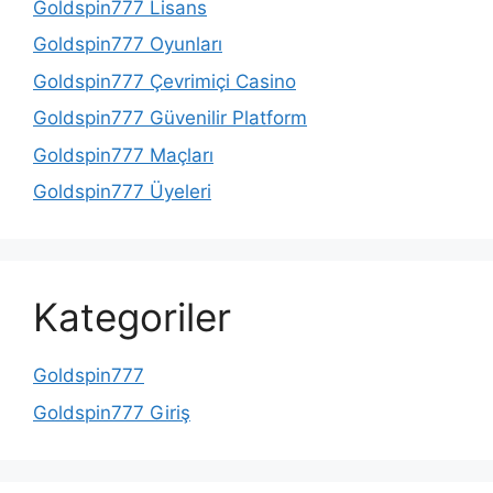
Goldspin777 Lisans
Goldspin777 Oyunları
Goldspin777 Çevrimiçi Casino
Goldspin777 Güvenilir Platform
Goldspin777 Maçları
Goldspin777 Üyeleri
Kategoriler
Goldspin777
Goldspin777 Giriş