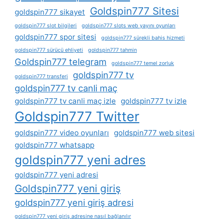
Goldspin777 Sitesi
goldspin777 sikayet
goldspin777 slot bilgileri
goldspin777 slots web yayını oyunları
goldspin777 spor sitesi
goldspin777 sürekli bahis hizmeti
goldspin777 sürücü ehliyeti
goldspin777 tahmin
Goldspin777 telegram
goldspin777 temel zorluk
goldspin777 tv
goldspin777 transferi
goldspin777 tv canli maç
goldspin777 tv canli maç izle
goldspin777 tv izle
Goldspin777 Twitter
goldspin777 video oyunları
goldspin777 web sitesi
goldspin777 whatsapp
goldspin777 yeni adres
goldspin777 yeni adresi
Goldspin777 yeni giriş
goldspin777 yeni giriş adresi
goldspin777 yeni giriş adresine nasıl bağlanılır