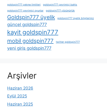
goldspin777 çekme limitleri
goldspin777 çevrimiçi bahis
goldspin777 çevrimiçi oyunlar
goldspin777 çözünürlük
Goldspin777 üyelik
goldspin777 üyelik bilgileriniz
güncel goldspin777
kayit goldspin777
mobil goldspin777
twitter goldspin777
yeni giris goldspin777
Arşivler
Haziran 2026
Eylül 2025
Haziran 2025