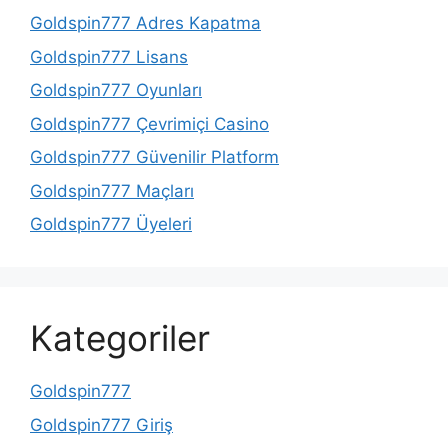
Goldspin777 Adres Kapatma
Goldspin777 Lisans
Goldspin777 Oyunları
Goldspin777 Çevrimiçi Casino
Goldspin777 Güvenilir Platform
Goldspin777 Maçları
Goldspin777 Üyeleri
Kategoriler
Goldspin777
Goldspin777 Giriş