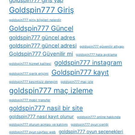
Goldspin777 Giriş
goldspin777 giriş bilgileri nelerdir
Goldspin777 Güncel
goldspin777 güncel adres
goldspin777 güncel adresi
goldspin777 güvenilir altyapı
Goldspin777 Güvenilir mi
goldspin777 hata ayıklama
goldspin777 instagram
goldspin777 hizmet kalitesi
Goldspin777 kayıt
goldspin777 i̇çerik erişimi
goldspin777 kesintisiz deneyim
goldspin777 maç izle
goldspin777 maç izleme
goldspin777 mobil transfer
goldspin777 nasil bir site
goldspin777 nasıl kayıt olunur
goldspin777 online hakkında
goldspin777 oturum açması ve katılımı
goldspin777 oyun i̇çeriği
goldspin777 oyun seçenekleri
goldspin777 oyun sayfası web