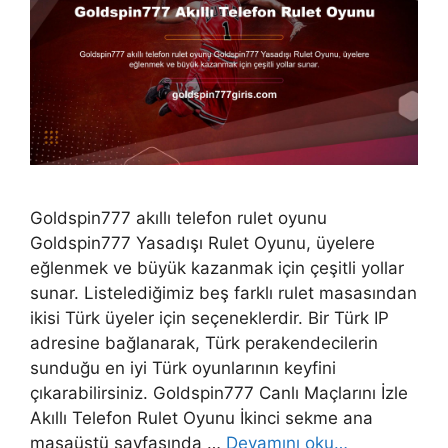
Goldspin777 akıllı telefon rulet oyunu
Goldspin777 Yasadışı Rulet Oyunu, üyelere
eğlenmek ve büyük kazanmak için çeşitli yollar
sunar. Listelediğimiz beş farklı rulet masasından
ikisi Türk üyeler için seçeneklerdir. Bir Türk IP
adresine bağlanarak, Türk perakendecilerin
sunduğu en iyi Türk oyunlarının keyfini
çıkarabilirsiniz. Goldspin777 Canlı Maçlarını İzle
Akıllı Telefon Rulet Oyunu İkinci sekme ana
masaüstü sayfasında …
Devamını oku…