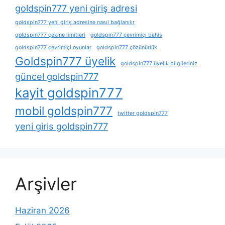
goldspin777 yeni giriş adresi
goldspin777 yeni giriş adresine nasıl bağlanılır
goldspin777 çekme limitleri
goldspin777 çevrimiçi bahis
goldspin777 çevrimiçi oyunlar
goldspin777 çözünürlük
Goldspin777 üyelik
goldspin777 üyelik bilgileriniz
güncel goldspin777
kayit goldspin777
mobil goldspin777
twitter goldspin777
yeni giris goldspin777
Arşivler
Haziran 2026