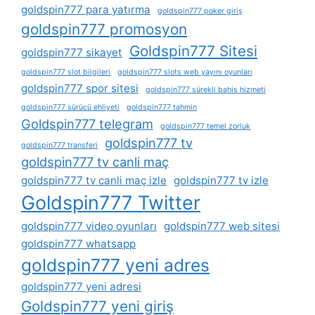
goldspin777 para yatırma
goldspin777 poker giriş
goldspin777 promosyon
Goldspin777 Sitesi
goldspin777 sikayet
goldspin777 slot bilgileri
goldspin777 slots web yayını oyunları
goldspin777 spor sitesi
goldspin777 sürekli bahis hizmeti
goldspin777 sürücü ehliyeti
goldspin777 tahmin
Goldspin777 telegram
goldspin777 temel zorluk
goldspin777 tv
goldspin777 transferi
goldspin777 tv canli maç
goldspin777 tv canli maç izle
goldspin777 tv izle
Goldspin777 Twitter
goldspin777 video oyunları
goldspin777 web sitesi
goldspin777 whatsapp
goldspin777 yeni adres
goldspin777 yeni adresi
Goldspin777 yeni giriş