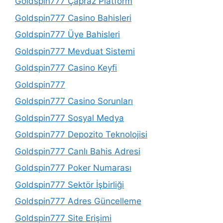
Goldspin777 Çapraz Platform
Goldspin777 Casino Bahisleri
Goldspin777 Üye Bahisleri
Goldspin777 Mevduat Sistemi
Goldspin777 Casino Keyfi
Goldspin777
Goldspin777 Casino Sorunları
Goldspin777 Sosyal Medya
Goldspin777 Depozito Teknolojisi
Goldspin777 Canlı Bahis Adresi
Goldspin777 Poker Numarası
Goldspin777 Sektör İşbirliği
Goldspin777 Adres Güncelleme
Goldspin777 Site Erişimi