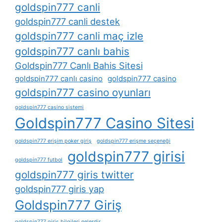
goldspin777 canli
goldspin777 canli destek
goldspin777 canli maç izle
goldspin777 canlı bahis
Goldspin777 Canlı Bahis Sitesi
goldspin777 canlı casino
goldspin777 casino
goldspin777 casino oyunları
goldspin777 casino sistemi
Goldspin777 Casino Sitesi
goldspin777 erişim poker giriş
goldspin777 erişme seçeneği
goldspin777 girisi
goldspin777 futbol
goldspin777 giris twitter
goldspin777 giris yap
Goldspin777 Giriş
goldspin777 giriş bilgileri nelerdir