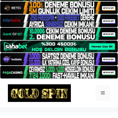
İçeriğe
atla
Menü