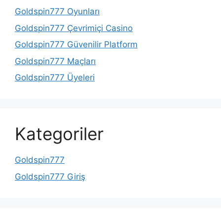
Goldspin777 Oyunları
Goldspin777 Çevrimiçi Casino
Goldspin777 Güvenilir Platform
Goldspin777 Maçları
Goldspin777 Üyeleri
Kategoriler
Goldspin777
Goldspin777 Giriş