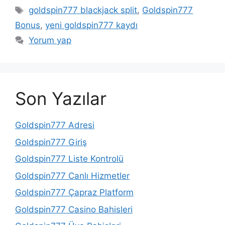
Etiketler
goldspin777 blackjack split
,
Goldspin777
Bonus
,
yeni goldspin777 kaydı
Yorum yap
Son Yazılar
Goldspin777 Adresi
Goldspin777 Giriş
Goldspin777 Liste Kontrolü
Goldspin777 Canlı Hizmetler
Goldspin777 Çapraz Platform
Goldspin777 Casino Bahisleri