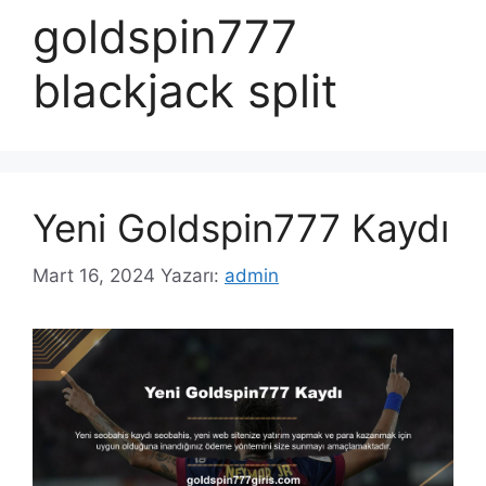
goldspin777
blackjack split
Yeni Goldspin777 Kaydı
Mart 16, 2024
Yazarı:
admin