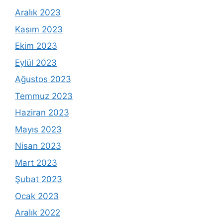
Aralık 2023
Kasım 2023
Ekim 2023
Eylül 2023
Ağustos 2023
Temmuz 2023
Haziran 2023
Mayıs 2023
Nisan 2023
Mart 2023
Şubat 2023
Ocak 2023
Aralık 2022