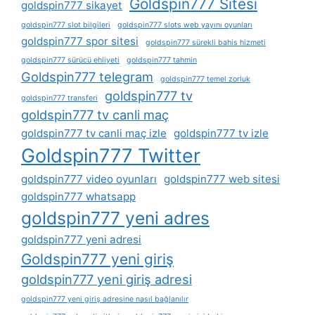
Goldspin777 Sitesi
goldspin777 sikayet
goldspin777 slot bilgileri
goldspin777 slots web yayını oyunları
goldspin777 spor sitesi
goldspin777 sürekli bahis hizmeti
goldspin777 sürücü ehliyeti
goldspin777 tahmin
Goldspin777 telegram
goldspin777 temel zorluk
goldspin777 tv
goldspin777 transferi
goldspin777 tv canli maç
goldspin777 tv canli maç izle
goldspin777 tv izle
Goldspin777 Twitter
goldspin777 video oyunları
goldspin777 web sitesi
goldspin777 whatsapp
goldspin777 yeni adres
goldspin777 yeni adresi
Goldspin777 yeni giriş
goldspin777 yeni giriş adresi
goldspin777 yeni giriş adresine nasıl bağlanılır