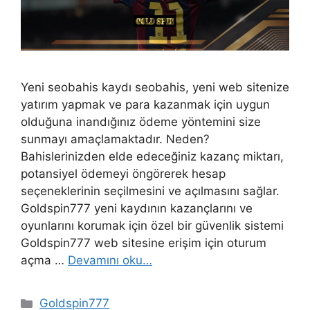
Yeni seobahis kaydı seobahis, yeni web sitenize
yatırım yapmak ve para kazanmak için uygun
olduğuna inandığınız ödeme yöntemini size
sunmayı amaçlamaktadır. Neden?
Bahislerinizden elde edeceğiniz kazanç miktarı,
potansiyel ödemeyi öngörerek hesap
seçeneklerinin seçilmesini ve açılmasını sağlar.
Goldspin777 yeni kaydının kazançlarını ve
oyunlarını korumak için özel bir güvenlik sistemi
Goldspin777 web sitesine erişim için oturum
açma …
Devamını oku…
Kategoriler
Goldspin777