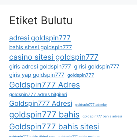
Etiket Bulutu
adresi goldspin777
bahis sitesi goldspin777
casino sitesi goldspin777
giris adresi goldspin777
girisi goldspin777
giris yap goldspin777
goldspin777
Goldspin777 Adres
goldspin777 adres bilgileri
Goldspin777 Adresi
goldspin777 adımlar
goldspin777 bahis
goldspin777 bahis adresi
Goldspin777 bahis sitesi
goldspin777 bahis türleri sms
goldspin777 bahis çeşitleri