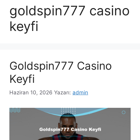
goldspin777 casino
keyfi
Goldspin777 Casino
Keyfi
Haziran 10, 2026
Yazarı:
admin