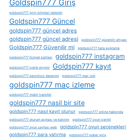
Goldspin777 Giriş
goldspin777 giriş bilgileri nelerdir
Goldspin777 Güncel
goldspin777 güncel adres
goldspin777 güncel adresi
goldspin777 güvenilir altyapı
Goldspin777 Güvenilir mi
goldspin777 hata ayıklama
goldspin777 instagram
goldspin777 hizmet kalitesi
Goldspin777 kayıt
goldspin777 i̇çerik erişimi
goldspin777 kesintisiz deneyim
goldspin777 maç izle
goldspin777 maç izleme
goldspin777 mobil transfer
goldspin777 nasil bir site
goldspin777 nasıl kayıt olunur
goldspin777 online hakkında
goldspin777 oturum açması ve katılımı
goldspin777 oyun i̇çeriği
goldspin777 oyun seçenekleri
goldspin777 oyun sayfası web
goldspin777 para yatırma
goldspin777 poker giriş