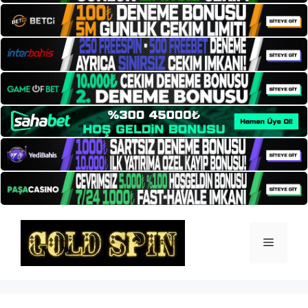
İçeriğe
atla
Menü