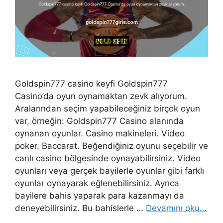
Goldspin777 casino keyfi Goldspin777
Casino’da oyun oynamaktan zevk alıyorum.
Aralarından seçim yapabileceğiniz birçok oyun
var, örneğin: Goldspin777 Casino alanında
oynanan oyunlar. Casino makineleri. Video
poker. Baccarat. Beğendiğiniz oyunu seçebilir ve
canlı casino bölgesinde oynayabilirsiniz. Video
oyunları veya gerçek bayilerle oyunlar gibi farklı
oyunlar oynayarak eğlenebilirsiniz. Ayrıca
bayilere bahis yaparak para kazanmayı da
deneyebilirsiniz. Bu bahislerle …
Devamını oku…