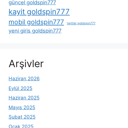
güncel goldspin777
kayit goldspin777
mobil goldspin777
twitter goldspin777
yeni giris goldspin777
Arşivler
Haziran 2026
Eylül 2025
Haziran 2025
Mayıs 2025
Şubat 2025
Ocak 2025