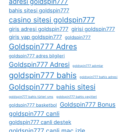
adresi goldspin777
bahis sitesi goldspin777
casino sitesi goldspin777
giris adresi goldspin777
girisi goldspin777
giris yap goldspin777
goldspin777
Goldspin777 Adres
goldspin777 adres bilgileri
Goldspin777 Adresi
goldspin777 adımlar
goldspin777 bahis
goldspin777 bahis adresi
Goldspin777 bahis sitesi
goldspin777 bahis türleri sms
goldspin777 bahis çeşitleri
Goldspin777 Bonus
goldspin777 basketbol
goldspin777 canli
goldspin777 canli destek
goldspin777 canli maç izle