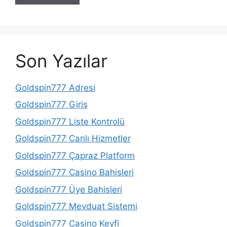
Son Yazılar
Goldspin777 Adresi
Goldspin777 Giriş
Goldspin777 Liste Kontrolü
Goldspin777 Canlı Hizmetler
Goldspin777 Çapraz Platform
Goldspin777 Casino Bahisleri
Goldspin777 Üye Bahisleri
Goldspin777 Mevduat Sistemi
Goldspin777 Casino Keyfi