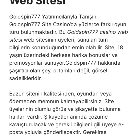
Web Sitesi
Goldspin777 Yatırımcılarıyla Tanışın
Goldspin777 Site Casino’da yüzlerce farklı oyun
türü bulunmaktadır. Bu
Goldspin777 casino web
sitesi
web sitesinin üyeleri, sunulan tüm
bilgilerin korunduğundan emin olabilir. Site, 18
yaşın üzerindeki herkese harika bonuslar ve
promosyonlar sunuyor.Goldspin777 hakkında
şaşırtıcı olan şey, ortamları değil, görsel
sadelikleridir.
Bazen sitenin kalitesinden, oyundan veya
ödemeden memnun kalmayabilirsiniz. Site
üyelerinin olumlu görüş ve şikayette bulunma
hakları vardır. Şikayetler anında çözüme
kavuşturulacak ve gerekli bilgiler ilgili üyeye e-
posta yoluyla gönderilecektir. Gerekirse