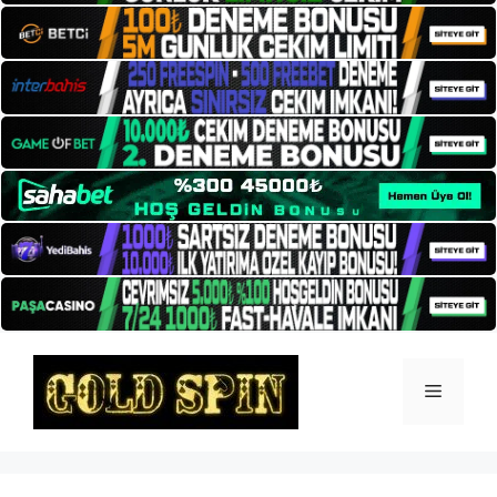
İçeriğe
atla
Menü