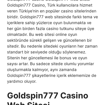
Goldspin777 Casino, Türk kullanıcılara hizmet
veren Türkiye’nin en popüler casino sitelerinden
biridir. Goldspin777 web sitesinde farklı tema ve
içeriklere sahip yüzlerce oyun bulunmakta ve
her gün birden fazla casino tutkunu siteye üye
olmaktadır. Bu web sitesi online oyun
sektöründe sürekli gelişen ve güncellenen bir
sitedir. Bu nedenle sitedeki oyunların her zaman
standart bir seviyede olduğu söylenemez.
Sitenin her güncellemesi ile bonus ve oyun
sayısı artar. Bu sadece sitede olumlu yorumlar
oluşturmakla kalmıyor, aynı zamanda
Goldspin777 şikayetlerine içerik eklememize de
yardımcı oluyor.
Goldspin777 Casino