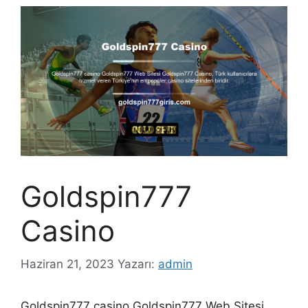
Goldspin777
Casino
Haziran 21, 2023
Yazarı:
admin
Goldspin777 casino Goldspin777 Web Sitesi