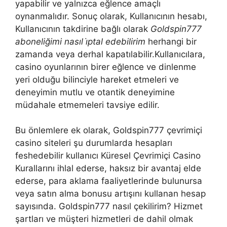
yapabilir ve yalnızca eğlence amaçlı
oynanmalıdır. Sonuç olarak, Kullanıcının hesabı,
Kullanıcının takdirine bağlı olarak
Goldspin777
aboneliğimi nasıl i̇ptal edebilirim
herhangi bir
zamanda veya derhal kapatılabilir.Kullanıcılara,
casino oyunlarının birer eğlence ve dinlenme
yeri olduğu bilinciyle hareket etmeleri ve
deneyimin mutlu ve otantik deneyimine
müdahale etmemeleri tavsiye edilir.
Bu önlemlere ek olarak, Goldspin777 çevrimiçi
casino siteleri şu durumlarda hesapları
feshedebilir kullanıcı Küresel Çevrimiçi Casino
Kurallarını ihlal ederse, haksız bir avantaj elde
ederse, para aklama faaliyetlerinde bulunursa
veya satın alma bonusu artışını kullanan hesap
sayısında. Goldspin777 nasıl çekilirim? Hizmet
şartları ve müşteri hizmetleri de dahil olmak