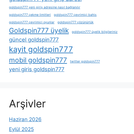
goldspin777 yeni giriş adresine nasıl bağlanılır
goldspin777 çekme limitleri
goldspin777 çevrimiçi bahis
goldspin777 çevrimiçi oyunlar
goldspin777 çözünürlük
Goldspin777 üyelik
goldspin777 üyelik bilgileriniz
güncel goldspin777
kayit goldspin777
mobil goldspin777
twitter goldspin777
yeni giris goldspin777
Arşivler
Haziran 2026
Eylül 2025