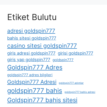
Etiket Bulutu
adresi goldspin777
bahis sitesi goldspin777
casino sitesi goldspin777
giris adresi goldspin777
girisi goldspin777
giris yap goldspin777
goldspin777
Goldspin777 Adres
goldspin777 adres bilgileri
Goldspin777 Adresi
goldspin777 adımlar
goldspin777 bahis
goldspin777 bahis adresi
Goldspin777 bahis sitesi