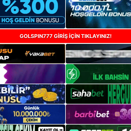
GOLSPIN777 GİRİŞ İÇİN TIKLAYINIZ!